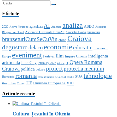
Etichete
analiza
AI
ASBO
2026
agricultura
Active Yourope
America
Asociatia
Asociatia Culturala BranArt
Asociatia Evolve
branzeturi
Bloggerilor Olteni
Craiova
branzeturiCumSeCuVin
china
economie
degustare
educatie
delaco
Erasmus +
eveniment
film
inteligenta
Festival
Inspire Cinema
Europa
Opera Romana
artificiala
IntenCity
IntenCity 2025
istorie
IT
proiect
Craiova
protectia mediului
politica
poluare
romania
tehnologie
SUA
Romanaia
stop abuzului de alcool
studiu
vin
UE
Uniunea Europeana
timp liber
Trump
Articole recente
Cultura Țestului în Oltenia