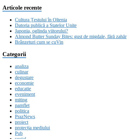
Articole recente
Cultura Țestului în Oltenia
Datoria publică a Statelor Unite
Japonia, oglinda viitorului?
Almond Butter Sunday Bites: gust de migdale, fără zahăr
Brânzeturi cum se cuVin
Categorii
analiza
culinar
degustare
economie
educatie
eveniment
miting
pamflet
politica
PrazNews
proiect
protecția mediului
Pub
social