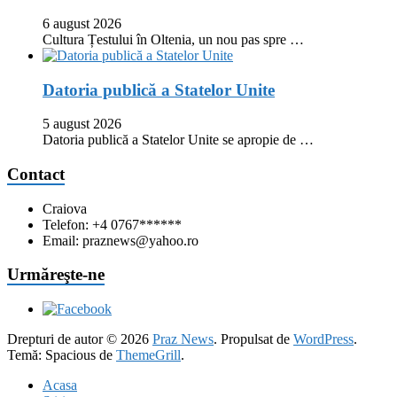
6 august 2026
Cultura Țestului în Oltenia, un nou pas spre …
Datoria publică a Statelor Unite
5 august 2026
Datoria publică a Statelor Unite se apropie de …
Contact
Craiova
Telefon: +4 0767******
Email: praznews@yahoo.ro
Urmăreşte-ne
Drepturi de autor © 2026
Praz News
. Propulsat de
WordPress
.
Temă: Spacious de
ThemeGrill
.
Acasa