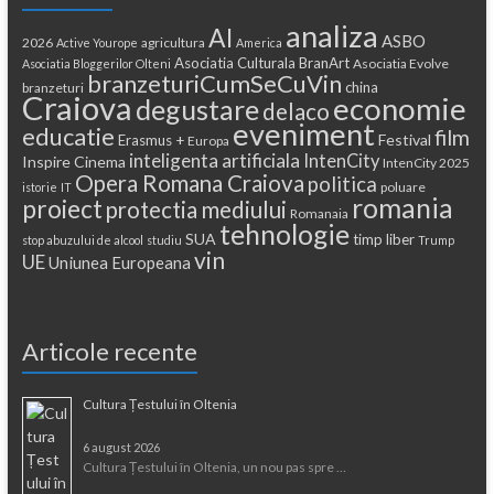
analiza
AI
ASBO
2026
agricultura
Active Yourope
America
Asociatia Culturala BranArt
Asociatia Evolve
Asociatia Bloggerilor Olteni
branzeturiCumSeCuVin
china
branzeturi
Craiova
economie
degustare
delaco
eveniment
educatie
film
Festival
Erasmus +
Europa
inteligenta artificiala
IntenCity
Inspire Cinema
IntenCity 2025
Opera Romana Craiova
politica
poluare
istorie
IT
romania
proiect
protectia mediului
Romanaia
tehnologie
SUA
timp liber
stop abuzului de alcool
studiu
Trump
vin
UE
Uniunea Europeana
Articole recente
Cultura Țestului în Oltenia
6 august 2026
Cultura Țestului în Oltenia, un nou pas spre …