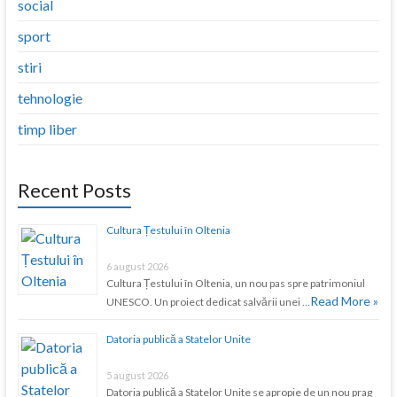
social
sport
stiri
tehnologie
timp liber
Recent Posts
Cultura Țestului în Oltenia
6 august 2026
Cultura Țestului în Oltenia, un nou pas spre patrimoniul
Read More »
UNESCO. Un proiect dedicat salvării unei …
Datoria publică a Statelor Unite
5 august 2026
Datoria publică a Statelor Unite se apropie de un nou prag