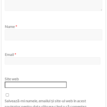
Nume
*
Email
*
Site web
Salvează-mi numele, emailul și site-ul web în acest
navigator pentru data viitoare când o să comentez.