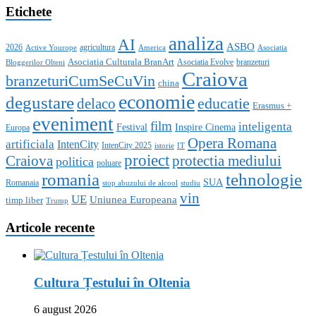
Etichete
analiza
AI
ASBO
2026
agricultura
Active Yourope
America
Asociatia
Asociatia Culturala BranArt
Asociatia Evolve
branzeturi
Bloggerilor Olteni
Craiova
branzeturiCumSeCuVin
china
economie
degustare
educatie
delaco
Erasmus +
eveniment
film
inteligenta
Festival
Inspire Cinema
Europa
Opera Romana
artificiala
IntenCity
IntenCity 2025
istorie
IT
proiect
Craiova
protectia mediului
politica
poluare
romania
tehnologie
SUA
Romanaia
stop abuzului de alcool
studiu
vin
UE
Uniunea Europeana
timp liber
Trump
Articole recente
Cultura Țestului în Oltenia
6 august 2026