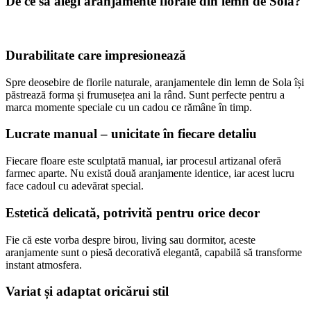
De ce să alegi aranjamente florale din lemn de Sola?
Durabilitate care impresionează
Spre deosebire de florile naturale, aranjamentele din lemn de Sola își
păstrează forma și frumusețea ani la rând. Sunt perfecte pentru a
marca momente speciale cu un cadou ce rămâne în timp.
Lucrate manual – unicitate în fiecare detaliu
Fiecare floare este sculptată manual, iar procesul artizanal oferă
farmec aparte. Nu există două aranjamente identice, iar acest lucru
face cadoul cu adevărat special.
Estetică delicată, potrivită pentru orice decor
Fie că este vorba despre birou, living sau dormitor, aceste
aranjamente sunt o piesă decorativă elegantă, capabilă să transforme
instant atmosfera.
Variat și adaptat oricărui stil