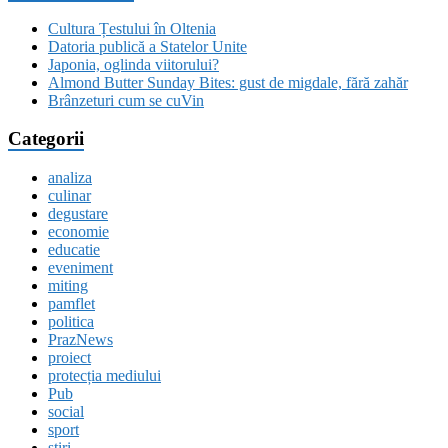
Cultura Țestului în Oltenia
Datoria publică a Statelor Unite
Japonia, oglinda viitorului?
Almond Butter Sunday Bites: gust de migdale, fără zahăr
Brânzeturi cum se cuVin
Categorii
analiza
culinar
degustare
economie
educatie
eveniment
miting
pamflet
politica
PrazNews
proiect
protecția mediului
Pub
social
sport
stiri