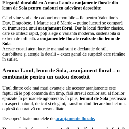
Eleganță durabilă cu Aroma Land: aranjamente florale din
lemn de Sola pentru cadouri cu adevărat deosebite
Când vine vorba de cadouri memorabile – fie pentru Valentine’s
Day, Dragobete, 1 Martie sau 8 Martie – puține lucruri se compară
cu frumusețea unui
aranjament floral
. Dar în locul florilor clasice,
care se ofilesc rapid, poți alege o variantă modernă, sustenabilă și
extrem de rafinată:
aranjamentele florale realizate din lemn de
Sola
.
Aceste creații atent lucrate manual sunt o declarație de stil,
durabilitate și atenție la detalii – exact genul de surpriză care rămâne
în suflet.
Aroma Land, lemn de Sola, aranjament floral – o
combinație pentru un cadou deosebit
Unul dintre cele mai mari avantaje ale acestor aranjamente este
faptul că le poți comanda din timp, fără stresul cozilor sau al florilor
epuizate în perioadele aglomerate. În plus,
lemnul de Sola
păstrează
un aspect natural, delicat și elegant, transformând fiecare buchet într-
o piesă decorativă cu personalitate.
Descoperă toate modelele de
aranjamente florale.