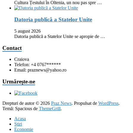
Cultura Țestului în Oltenia, un nou pas spre …
Datoria publică a Statelor Unite
5 august 2026
Datoria publică a Statelor Unite se apropie de …
Contact
Craiova
Telefon: +4 0767******
Email: praznews@yahoo.ro
Urmăreşte-ne
Drepturi de autor © 2026
Praz News
. Propulsat de
WordPress
.
Temă: Spacious de
ThemeGrill
.
Acasa
Ştiri
Economie