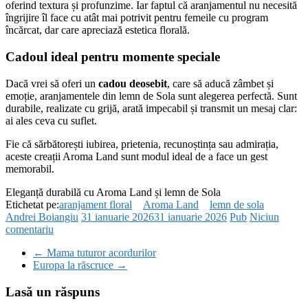
oferind textura și profunzime. Iar faptul că aranjamentul nu necesită
îngrijire îl face cu atât mai potrivit pentru femeile cu program
încărcat, dar care apreciază estetica florală.
Cadoul ideal pentru momente speciale
Dacă vrei să oferi un
cadou deosebit
, care să aducă zâmbet și
emoție, aranjamentele din lemn de Sola sunt alegerea perfectă. Sunt
durabile, realizate cu grijă, arată impecabil și transmit un mesaj clar:
ai ales ceva cu suflet.
Fie că sărbătorești iubirea, prietenia, recunoștința sau admirația,
aceste creații Aroma Land sunt modul ideal de a face un gest
memorabil.
Eleganță durabilă cu Aroma Land și lemn de Sola
Etichetat pe:
aranjament floral
Aroma Land
lemn de sola
Andrei Boiangiu
31 ianuarie 2026
31 ianuarie 2026
Pub
Niciun
comentariu
←
Mama tuturor acordurilor
Europa la răscruce
→
Lasă un răspuns