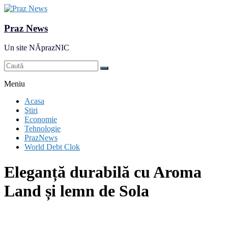
Praz News
Un site NĂprazNIC
Meniu
Acasa
Ştiri
Economie
Tehnologie
PrazNews
World Debt Clok
Eleganță durabilă cu Aroma
Land și lemn de Sola