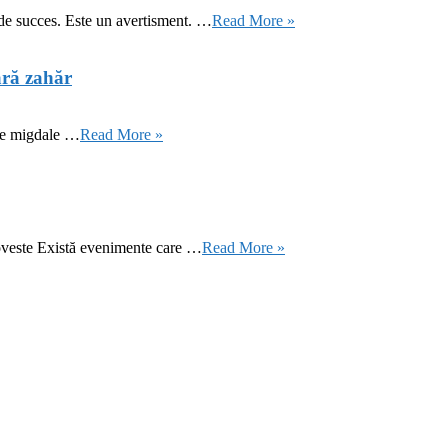
 de succes. Este un avertisment. …
Read More »
ără zahăr
 de migdale …
Read More »
oveste Există evenimente care …
Read More »