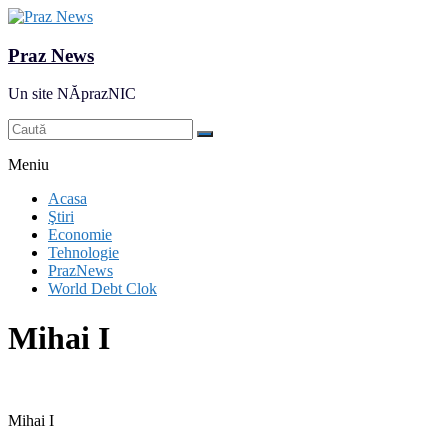
Praz News
Un site NĂprazNIC
Meniu
Acasa
Ştiri
Economie
Tehnologie
PrazNews
World Debt Clok
Mihai I
Mihai I