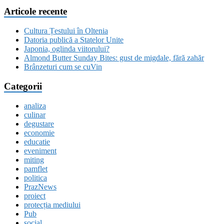
Articole recente
Cultura Țestului în Oltenia
Datoria publică a Statelor Unite
Japonia, oglinda viitorului?
Almond Butter Sunday Bites: gust de migdale, fără zahăr
Brânzeturi cum se cuVin
Categorii
analiza
culinar
degustare
economie
educatie
eveniment
miting
pamflet
politica
PrazNews
proiect
protecția mediului
Pub
social