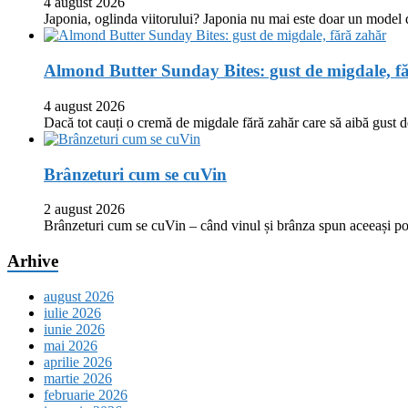
4 august 2026
Japonia, oglinda viitorului? Japonia nu mai este doar un model
Almond Butter Sunday Bites: gust de migdale, f
4 august 2026
Dacă tot cauți o cremă de migdale fără zahăr care să aibă gust
Brânzeturi cum se cuVin
2 august 2026
Brânzeturi cum se cuVin – când vinul și brânza spun aceeași p
Arhive
august 2026
iulie 2026
iunie 2026
mai 2026
aprilie 2026
martie 2026
februarie 2026