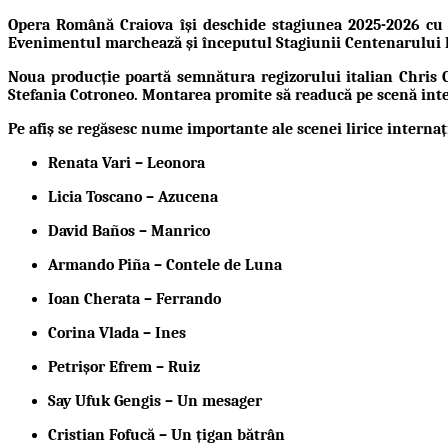
Opera Română Craiova își deschide stagiunea 2025-2026 cu
Evenimentul marchează și începutul
Stagiunii Centenarului 
Noua producție poartă semnătura regizorului italian
Chris 
Stefania Cotroneo
. Montarea promite să readucă pe scenă inte
Pe afiș se regăsesc nume importante ale scenei lirice internaț
Renata Vari
– Leonora
Licia Toscano
– Azucena
David Baños
– Manrico
Armando Piña
– Contele de Luna
Ioan Cherata
– Ferrando
Corina Vlada
– Ines
Petrișor Efrem
– Ruiz
Say Ufuk Gengis
– Un mesager
Cristian Fofucă
– Un țigan bătrân