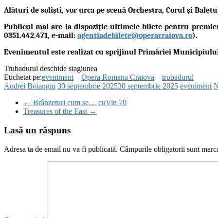
Alături de soliști, vor urca pe scenă
Orchestra, Corul și Balet
Publicul mai are la dispoziție
ultimele bilete
pentru premier
0351.442.471, e-mail:
agentiadebilete@operacraiova.ro
).
Evenimentul este realizat cu sprijinul
Primăriei Municipiulu
Trubadurul deschide stagiunea
Etichetat pe:
eveniment
Opera Romana Craiova
trubadurul
Andrei Boiangiu
30 septembrie 2025
30 septembrie 2025
eveniment
N
←
Brânzeturi cum se… cuVin 70
Treasures of the East
→
Lasă un răspuns
Adresa ta de email nu va fi publicată.
Câmpurile obligatorii sunt marc