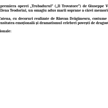
 premiera operei
„Trubadurul” („Il Trovatore”) de Giuseppe V
Elena Teodorini
, un omagiu adus marii soprane a cărei memorie v
Catena
, cu decoruri realizate de
Răsvan Drăgănescu
, costume
nsitatea emoțională și dramatismul celebrei povești de dragos
ionale: