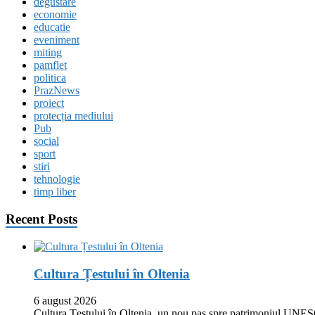
degustare
economie
educatie
eveniment
miting
pamflet
politica
PrazNews
proiect
protecția mediului
Pub
social
sport
stiri
tehnologie
timp liber
Recent Posts
Cultura Țestului în Oltenia
6 august 2026
Cultura Țestului în Oltenia, un nou pas spre patrimoniul UNES