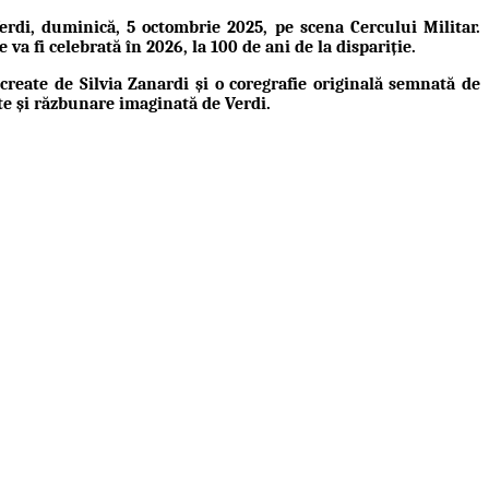
erdi
, duminică,
5 octombrie 2025
, pe scena Cercului Militar.
a fi celebrată în 2026, la 100 de ani de la dispariție.
 create de
Silvia Zanardi
și o coregrafie originală semnată de
te și răzbunare imaginată de Verdi.