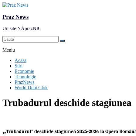
Praz News
Un site NĂprazNIC
Meniu
Acasa
Ştiri
Economie
Tehnologie
PrazNews
World Debt Clok
Trubadurul deschide stagiunea
„
Trubadurul” deschide stagiunea 2025-2026 la Opera Română