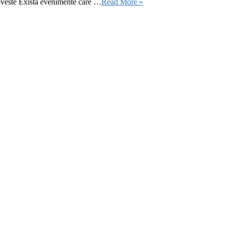
oveste Există evenimente care …
Read More »