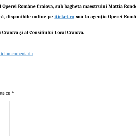
ul Operei Române Craiova
, sub bagheta maestrului
Mattia Ronde
ă, disponibile online pe
iticket.ro
sau la agenția Operei Române
i Craiova
și al
Consiliului Local Craiova
.
iciun comentariu
ate cu
*