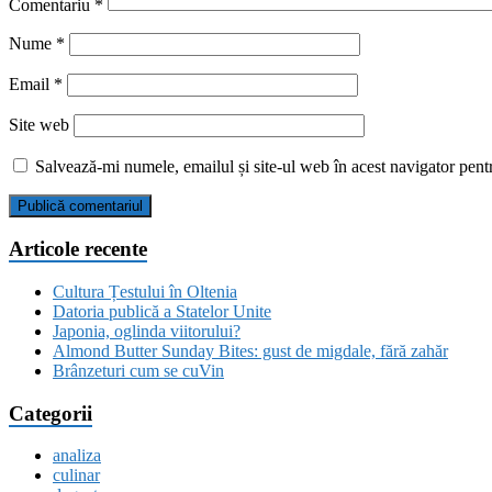
Comentariu
*
Nume
*
Email
*
Site web
Salvează-mi numele, emailul și site-ul web în acest navigator pent
Articole recente
Cultura Țestului în Oltenia
Datoria publică a Statelor Unite
Japonia, oglinda viitorului?
Almond Butter Sunday Bites: gust de migdale, fără zahăr
Brânzeturi cum se cuVin
Categorii
analiza
culinar