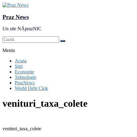
Praz News
Un site NĂprazNIC
Meniu
Acasa
Ştiri
Economie
Tehnologie
PrazNews
World Debt Clok
venituri_taxa_colete
venituri_taxa_colete