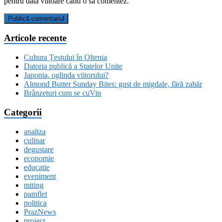
pentru data viitoare când o să comentez.
Articole recente
Cultura Țestului în Oltenia
Datoria publică a Statelor Unite
Japonia, oglinda viitorului?
Almond Butter Sunday Bites: gust de migdale, fără zahăr
Brânzeturi cum se cuVin
Categorii
analiza
culinar
degustare
economie
educatie
eveniment
miting
pamflet
politica
PrazNews
proiect