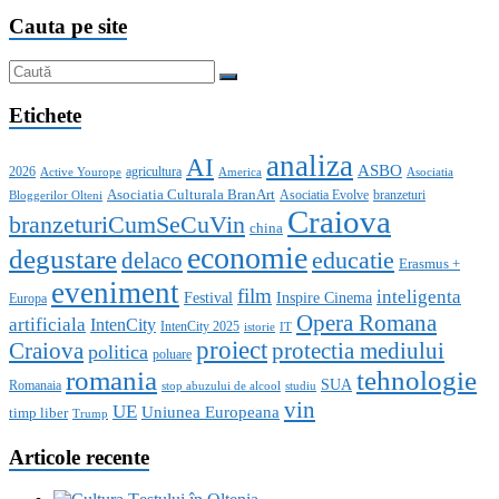
Cauta pe site
Etichete
analiza
AI
ASBO
2026
agricultura
Active Yourope
America
Asociatia
Asociatia Culturala BranArt
Asociatia Evolve
branzeturi
Bloggerilor Olteni
Craiova
branzeturiCumSeCuVin
china
economie
degustare
educatie
delaco
Erasmus +
eveniment
film
inteligenta
Festival
Inspire Cinema
Europa
Opera Romana
artificiala
IntenCity
IntenCity 2025
istorie
IT
proiect
Craiova
protectia mediului
politica
poluare
romania
tehnologie
SUA
Romanaia
stop abuzului de alcool
studiu
vin
UE
Uniunea Europeana
timp liber
Trump
Articole recente