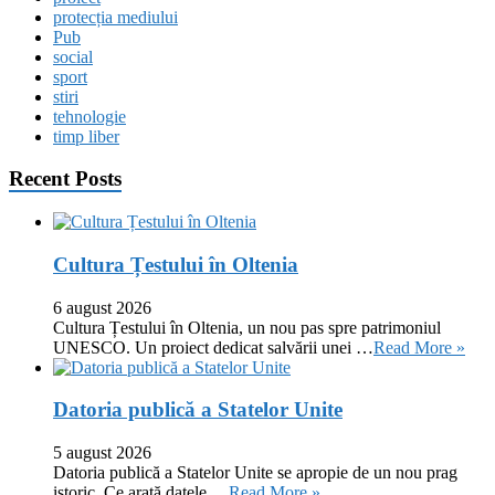
protecția mediului
Pub
social
sport
stiri
tehnologie
timp liber
Recent Posts
Cultura Țestului în Oltenia
6 august 2026
Cultura Țestului în Oltenia, un nou pas spre patrimoniul
UNESCO. Un proiect dedicat salvării unei …
Read More »
Datoria publică a Statelor Unite
5 august 2026
Datoria publică a Statelor Unite se apropie de un nou prag
istoric. Ce arată datele …
Read More »