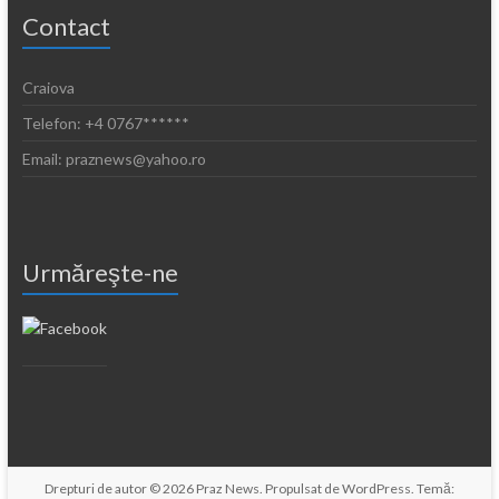
Contact
Craiova
Telefon: +4 0767******
Email: praznews@yahoo.ro
Urmăreşte-ne
Drepturi de autor © 2026
Praz News
. Propulsat de
WordPress
. Temă: