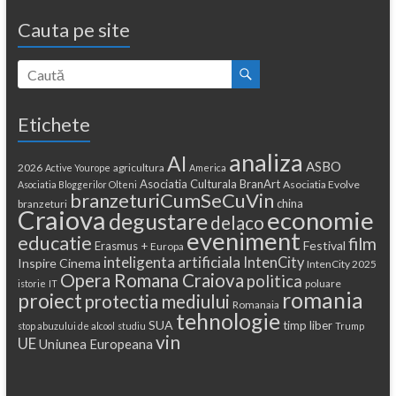
Cauta pe site
Etichete
analiza
AI
ASBO
2026
agricultura
Active Yourope
America
Asociatia Culturala BranArt
Asociatia Evolve
Asociatia Bloggerilor Olteni
branzeturiCumSeCuVin
china
branzeturi
Craiova
economie
degustare
delaco
eveniment
educatie
film
Festival
Erasmus +
Europa
inteligenta artificiala
IntenCity
Inspire Cinema
IntenCity 2025
Opera Romana Craiova
politica
poluare
istorie
IT
romania
proiect
protectia mediului
Romanaia
tehnologie
SUA
timp liber
stop abuzului de alcool
studiu
Trump
vin
UE
Uniunea Europeana