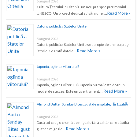
6 august 2026
Cultura Țestului în Oltenia, un nou pas spre patrimoniul
Read More »
UNESCO. Un proiect dedicat salvării unei …
Datoria publică a Statelor Unite
5 august 2026
Datoria publică a Statelor Unite se apropie de un nou prag
Read More »
istoric. Ce arată datele …
Japonia, oglinda viitorului?
4 august 2026
Japonia, oglinda viitorului? Japonia nu mai este doar un
Read More »
model de succes. Este un avertisment. …
Almond Butter Sunday Bites: gust de migdale, fără zahăr
4 august 2026
Dacă tot cauți o cremă de migdale fără zahăr care să aibă
Read More »
gust de migdale …