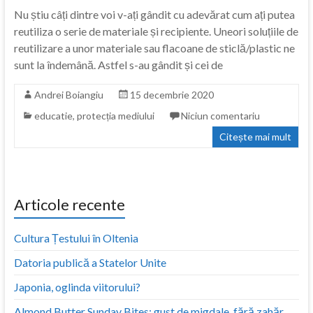
Nu știu câți dintre voi v-ați gândit cu adevărat cum ați putea
reutiliza o serie de materiale și recipiente. Uneori soluțiile de
reutilizare a unor materiale sau flacoane de sticlă/plastic ne
sunt la îndemână. Astfel s-au gândit și cei de
Andrei Boiangiu
15 decembrie 2020
educatie
,
protecția mediului
Niciun comentariu
Citește mai mult
Articole recente
Cultura Țestului în Oltenia
Datoria publică a Statelor Unite
Japonia, oglinda viitorului?
Almond Butter Sunday Bites: gust de migdale, fără zahăr