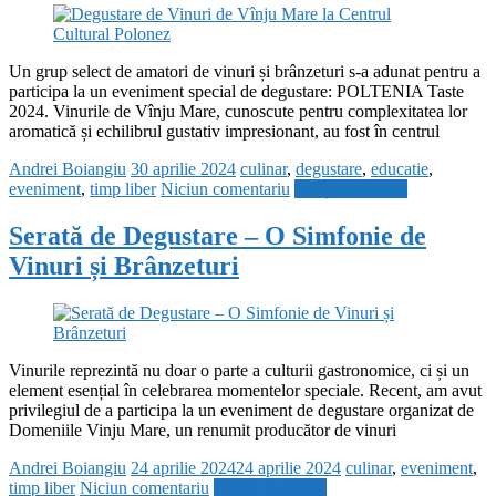
Un grup select de amatori de vinuri și brânzeturi s-a adunat pentru a
participa la un eveniment special de degustare: POLTENIA Taste
2024. Vinurile de Vînju Mare, cunoscute pentru complexitatea lor
aromatică și echilibrul gustativ impresionant, au fost în centrul
Andrei Boiangiu
30 aprilie 2024
culinar
,
degustare
,
educatie
,
eveniment
,
timp liber
Niciun comentariu
Citește mai mult
Serată de Degustare – O Simfonie de
Vinuri și Brânzeturi
Vinurile reprezintă nu doar o parte a culturii gastronomice, ci și un
element esențial în celebrarea momentelor speciale. Recent, am avut
privilegiul de a participa la un eveniment de degustare organizat de
Domeniile Vinju Mare, un renumit producător de vinuri
Andrei Boiangiu
24 aprilie 2024
24 aprilie 2024
culinar
,
eveniment
,
timp liber
Niciun comentariu
Citește mai mult