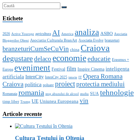
Etichete
analiza
AI
ASBO
2026
agricultura
Active Yourope
America
Asociatia
Asociatia Culturala BranArt
Asociatia Evolve
branzeturi
Bloggerilor Olteni
Craiova
branzeturiCumSeCuVin
china
economie
degustare
educatie
delaco
Erasmus +
eveniment
film
inteligenta
Festival
Inspire Cinema
Europa
Opera Romana
artificiala
IntenCity
IntenCity 2025
istorie
IT
proiect
Craiova
protectia mediului
politica
poluare
romania
tehnologie
SUA
Romanaia
stop abuzului de alcool
studiu
vin
UE
Uniunea Europeana
timp liber
Trump
Articole recente
Cultura Țestului în Oltenia