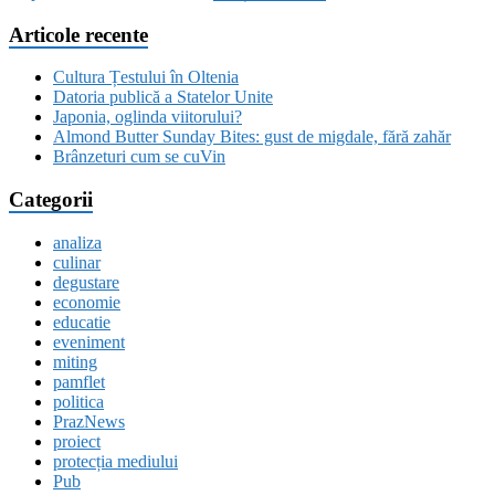
Articole recente
Cultura Țestului în Oltenia
Datoria publică a Statelor Unite
Japonia, oglinda viitorului?
Almond Butter Sunday Bites: gust de migdale, fără zahăr
Brânzeturi cum se cuVin
Categorii
analiza
culinar
degustare
economie
educatie
eveniment
miting
pamflet
politica
PrazNews
proiect
protecția mediului
Pub