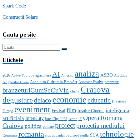
Spark Code
Constructii Solare
Cauta pe site
Etichete
analiza
AI
ASBO
2026
agricultura
Active Yourope
America
Asociatia
Asociatia Culturala BranArt
Asociatia Evolve
branzeturi
Bloggerilor Olteni
Craiova
branzeturiCumSeCuVin
china
economie
degustare
educatie
delaco
Erasmus +
eveniment
film
inteligenta
Festival
Inspire Cinema
Europa
Opera Romana
artificiala
IntenCity
IntenCity 2025
istorie
IT
proiect
Craiova
protectia mediului
politica
poluare
romania
tehnologie
SUA
Romanaia
stop abuzului de alcool
studiu