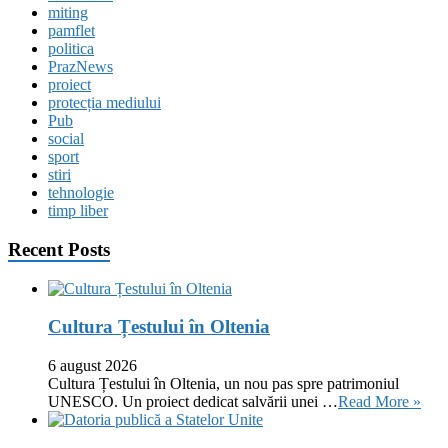
miting
pamflet
politica
PrazNews
proiect
protecția mediului
Pub
social
sport
stiri
tehnologie
timp liber
Recent Posts
Cultura Țestului în Oltenia
6 august 2026
Cultura Țestului în Oltenia, un nou pas spre patrimoniul
UNESCO. Un proiect dedicat salvării unei …
Read More »