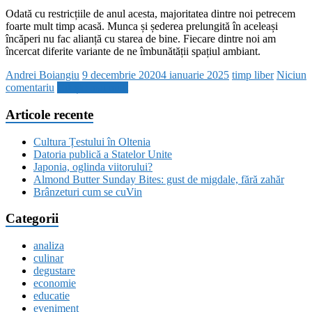
Odată cu restricțiile de anul acesta, majoritatea dintre noi petrecem
foarte mult timp acasă. Munca și șederea prelungită în aceleași
încăperi nu fac alianță cu starea de bine. Fiecare dintre noi am
încercat diferite variante de ne îmbunătății spațiul ambiant.
Andrei Boiangiu
9 decembrie 2020
4 ianuarie 2025
timp liber
Niciun
comentariu
Citește mai mult
Articole recente
Cultura Țestului în Oltenia
Datoria publică a Statelor Unite
Japonia, oglinda viitorului?
Almond Butter Sunday Bites: gust de migdale, fără zahăr
Brânzeturi cum se cuVin
Categorii
analiza
culinar
degustare
economie
educatie
eveniment