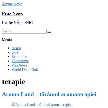
Praz News
Un site NĂprazNIC
Meniu
Acasa
Ştiri
Economie
Tehnologie
PrazNews
World Debt Clok
terapie
Aroma Land – tărâmul aromaterapiei