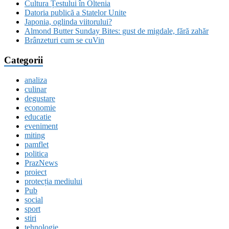
Cultura Țestului în Oltenia
Datoria publică a Statelor Unite
Japonia, oglinda viitorului?
Almond Butter Sunday Bites: gust de migdale, fără zahăr
Brânzeturi cum se cuVin
Categorii
analiza
culinar
degustare
economie
educatie
eveniment
miting
pamflet
politica
PrazNews
proiect
protecția mediului
Pub
social
sport
stiri
tehnologie