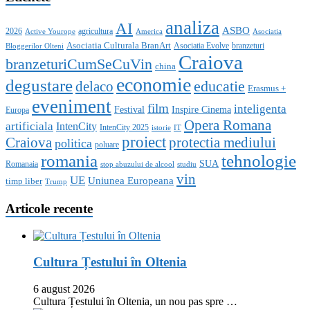
analiza
AI
ASBO
2026
agricultura
Active Yourope
America
Asociatia
Asociatia Culturala BranArt
Asociatia Evolve
branzeturi
Bloggerilor Olteni
Craiova
branzeturiCumSeCuVin
china
economie
degustare
educatie
delaco
Erasmus +
eveniment
film
inteligenta
Festival
Inspire Cinema
Europa
Opera Romana
artificiala
IntenCity
IntenCity 2025
istorie
IT
proiect
Craiova
protectia mediului
politica
poluare
romania
tehnologie
SUA
Romanaia
stop abuzului de alcool
studiu
vin
UE
Uniunea Europeana
timp liber
Trump
Articole recente
Cultura Țestului în Oltenia
6 august 2026
Cultura Țestului în Oltenia, un nou pas spre …