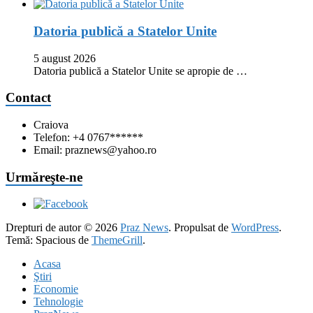
Datoria publică a Statelor Unite
5 august 2026
Datoria publică a Statelor Unite se apropie de …
Contact
Craiova
Telefon: +4 0767******
Email: praznews@yahoo.ro
Urmăreşte-ne
Drepturi de autor © 2026
Praz News
. Propulsat de
WordPress
.
Temă: Spacious de
ThemeGrill
.
Acasa
Ştiri
Economie
Tehnologie