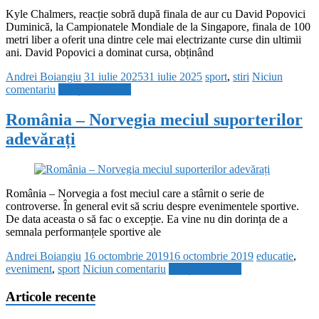
Kyle Chalmers, reacție sobră după finala de aur cu David Popovici
Duminică, la Campionatele Mondiale de la Singapore, finala de 100
metri liber a oferit una dintre cele mai electrizante curse din ultimii
ani. David Popovici a dominat cursa, obținând
Andrei Boiangiu
31 iulie 2025
31 iulie 2025
sport
,
stiri
Niciun
comentariu
Citește mai mult
România – Norvegia meciul suporterilor
adevărați
România – Norvegia a fost meciul care a stârnit o serie de
controverse. În general evit să scriu despre evenimentele sportive.
De data aceasta o să fac o excepție. Ea vine nu din dorința de a
semnala performanțele sportive ale
Andrei Boiangiu
16 octombrie 2019
16 octombrie 2019
educatie
,
eveniment
,
sport
Niciun comentariu
Citește mai mult
Articole recente