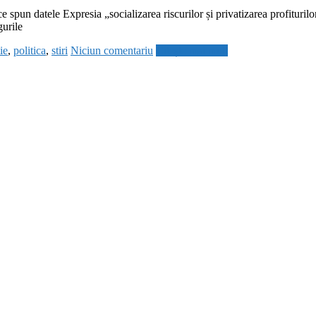
ce spun datele Expresia „socializarea riscurilor și privatizarea profiturilo
gurile
ie
,
politica
,
stiri
Niciun comentariu
Citește mai mult