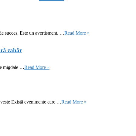
 de succes. Este un avertisment. …
Read More »
ără zahăr
 de migdale …
Read More »
oveste Există evenimente care …
Read More »