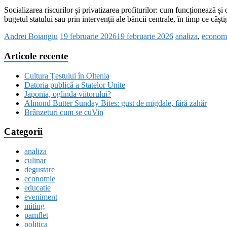
Socializarea riscurilor și privatizarea profiturilor: cum funcționează și 
bugetul statului sau prin intervenții ale băncii centrale, în timp ce câști
Andrei Boiangiu
19 februarie 2026
19 februarie 2026
analiza
,
econom
Articole recente
Cultura Țestului în Oltenia
Datoria publică a Statelor Unite
Japonia, oglinda viitorului?
Almond Butter Sunday Bites: gust de migdale, fără zahăr
Brânzeturi cum se cuVin
Categorii
analiza
culinar
degustare
economie
educatie
eveniment
miting
pamflet
politica