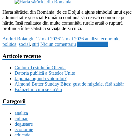
Harta sărăciei din România: de ce Doljul a ajuns simbolul unui eșec
administrativ și social România continuă să crească economic pe
hârtie, însă realitatea din multe comunități rurale arată o ruptură
profundă între statistici și viața de zi cu zi.
Andrei Boiangiu
12 mai 2026
12 mai 2026
analiza
,
economie
,
politica
,
social
,
stiri
Niciun comentariu
Citește mai mult
Articole recente
Cultura Țestului în Oltenia
Datoria publică a Statelor Unite
Japonia, oglinda viitorului?
Almond Butter Sunday Bites: gust de migdale, fără zahăr
Brânzeturi cum se cuVin
Categorii
analiza
culinar
degustare
economie
educatie