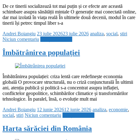
De ce tinerii socializează tot mai puțin și ce efecte are această
schimbare asupra sănătății mintale O generație mai conectată online,
dar mai izolată în viața reală În ultimele două decenii, modul în care
tinerii își petrec timpul liber s-a
Andrei Boiangiu
23 iulie 2026
23 iulie 2026
analiza
,
social
,
stiri
Niciun comentariu
Citește mai mult
Îmbătrânirea populației
Îmbătrânirea populației: criza lentă care redefinește economia
globală O provocare structurală, nu o criză conjuncturală În ultimii
ani, atenția publică și politică s-a concentrat asupra inflației,
conflictelor geopolitice, schimbărilor climatice și transformărilor
tehnologice. În paralel, însă, o evoluție mult mai
Andrei Boiangiu
12 iunie 2026
12 iunie 2026
analiza
,
economie
,
social
,
stiri
Niciun comentariu
Citește mai mult
Harta sărăciei din România