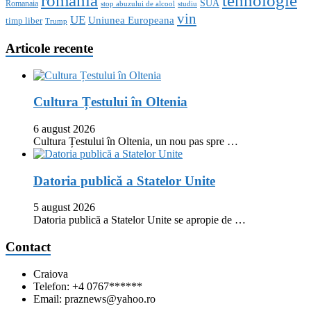
romania
tehnologie
SUA
Romanaia
stop abuzului de alcool
studiu
vin
UE
Uniunea Europeana
timp liber
Trump
Articole recente
Cultura Țestului în Oltenia
6 august 2026
Cultura Țestului în Oltenia, un nou pas spre …
Datoria publică a Statelor Unite
5 august 2026
Datoria publică a Statelor Unite se apropie de …
Contact
Craiova
Telefon: +4 0767******
Email: praznews@yahoo.ro