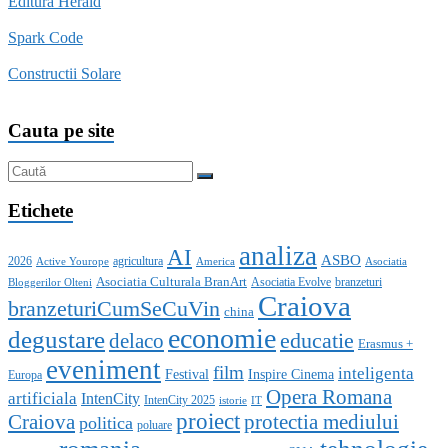
Editura Herald
Spark Code
Constructii Solare
Cauta pe site
Etichete
analiza
AI
ASBO
2026
agricultura
Active Yourope
America
Asociatia
Asociatia Culturala BranArt
Asociatia Evolve
branzeturi
Bloggerilor Olteni
Craiova
branzeturiCumSeCuVin
china
economie
degustare
educatie
delaco
Erasmus +
eveniment
film
inteligenta
Festival
Inspire Cinema
Europa
Opera Romana
artificiala
IntenCity
IntenCity 2025
istorie
IT
proiect
Craiova
protectia mediului
politica
poluare