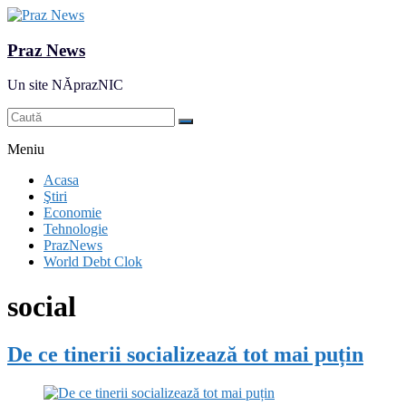
Praz News
Un site NĂprazNIC
Meniu
Acasa
Ştiri
Economie
Tehnologie
PrazNews
World Debt Clok
social
De ce tinerii socializează tot mai puțin