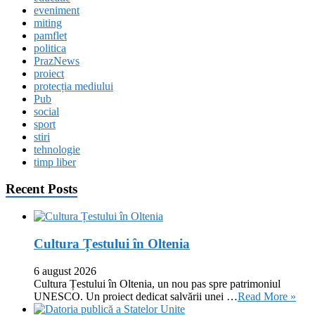
eveniment
miting
pamflet
politica
PrazNews
proiect
protecția mediului
Pub
social
sport
stiri
tehnologie
timp liber
Recent Posts
Cultura Țestului în Oltenia
6 august 2026
Cultura Țestului în Oltenia, un nou pas spre patrimoniul
UNESCO. Un proiect dedicat salvării unei …
Read More »