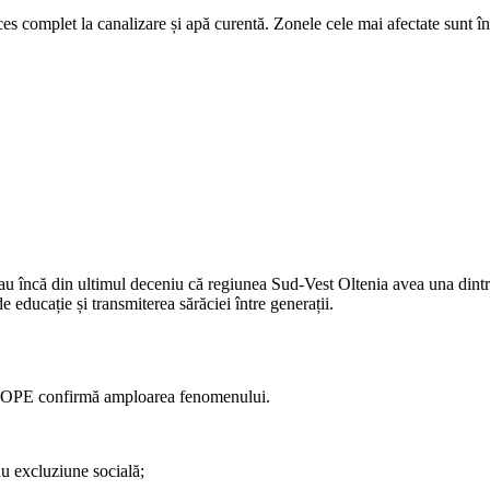
ces complet la canalizare și apă curentă. Zonele cele mai afectate sunt î
ătau încă din ultimul deceniu că regiunea Sud-Vest Oltenia avea una dintr
e educație și transmiterea sărăciei între generații.
n AROPE confirmă amploarea fenomenului.
au excluziune socială;