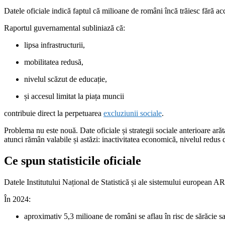
Datele oficiale indică faptul că milioane de români încă trăiesc fără ac
Raportul guvernamental subliniază că:
lipsa infrastructurii,
mobilitatea redusă,
nivelul scăzut de educație,
și accesul limitat la piața muncii
contribuie direct la perpetuarea
excluziunii sociale
.
Problema nu este nouă. Date oficiale și strategii sociale anterioare ar
atunci rămân valabile și astăzi: inactivitatea economică, nivelul redus d
Ce spun statisticile oficiale
Datele Institutului Național de Statistică și ale sistemului europea
În 2024:
aproximativ 5,3 milioane de români se aflau în risc de sărăcie s