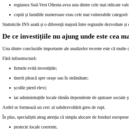
regiunea Sud-Vest Oltenia avea una dintre cele mai ridicate valo
copiii și familiile numeroase erau cele mai vulnerabile categorii
Statisticile INS arată și o diferență majoră între regiunile dezvoltate
De ce investițiile nu ajung unde este cea m
Una dintre concluziile importante ale analizelor recente este că multe d
Fără infrastructură:
firmele evită investițiile;
tinerii pleacă spre orașe sau în străinătate;
școlile pierd elevi;
iar administrațiile locale rămân dependente de ajutoare sociale ș
Astfel se formează un cerc al subdezvoltării greu de rupt.
În plus, specialiștii atrag atenția că simpla alocare de fonduri europene
proiecte locale coerente,