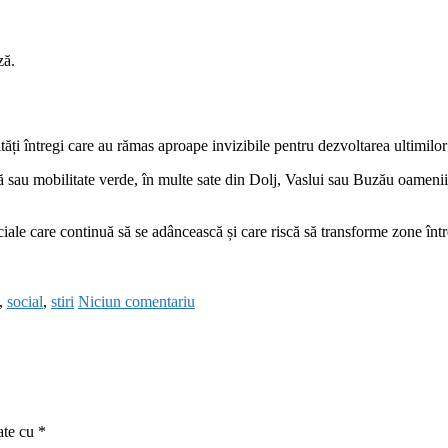
ză.
ăți întregi care au rămas aproape invizibile pentru dezvoltarea ultimilor
ală sau mobilitate verde, în multe sate din Dolj, Vaslui sau Buzău oamenii 
sociale care continuă să se adâncească și care riscă să transforme zone î
,
social
,
stiri
Niciun comentariu
ate cu
*