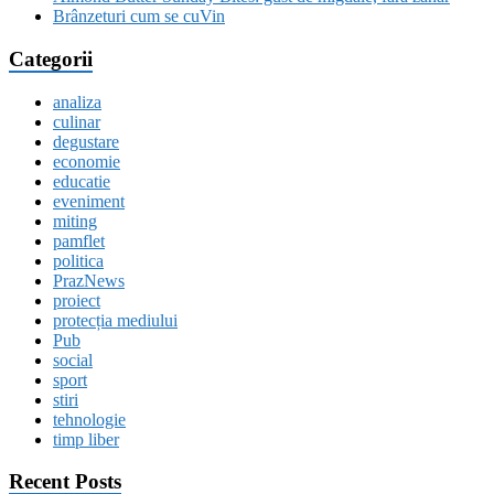
Brânzeturi cum se cuVin
Categorii
analiza
culinar
degustare
economie
educatie
eveniment
miting
pamflet
politica
PrazNews
proiect
protecția mediului
Pub
social
sport
stiri
tehnologie
timp liber
Recent Posts