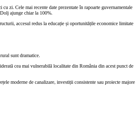
 zi cu zi. Cele mai recente date prezentate în rapoarte guvernamentale
in Dolj ajunge chiar la 100%.
ucturii, accesul redus la educație și oportunitățile economice limitate
rural sunt dramatice.
iderată cea mai vulnerabilă localitate din România din acest punct de
 rețele moderne de canalizare, investiții consistente sau proiecte majore