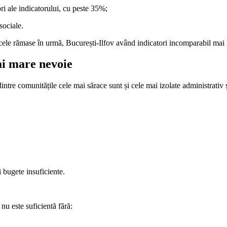
ri ale indicatorului, cu peste 35%;
 sociale.
 și cele rămase în urmă, București-Ilfov având indicatori incomparabil ma
ai mare nevoie
intre comunitățile cele mai sărace sunt și cele mai izolate administrativ
i bugete insuficiente.
 nu este suficientă fără: