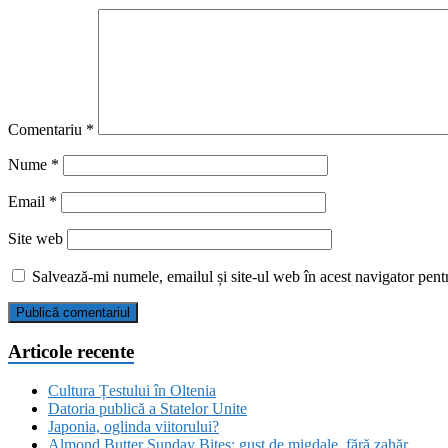
Comentariu
*
Nume
*
Email
*
Site web
Salvează-mi numele, emailul și site-ul web în acest navigator pent
Articole recente
Cultura Țestului în Oltenia
Datoria publică a Statelor Unite
Japonia, oglinda viitorului?
Almond Butter Sunday Bites: gust de migdale, fără zahăr