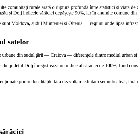
te comunități rurale arată o ruptură profundă între statistici și viața de
, Buzău și Dolj indicele sărăciei depășește 90%, iar în anumite comune d
ne sunt Moldova, sudul Munteniei și Oltenia — regiuni unde lipsa infrastr
ul satelor
e urbane din sudul țării — Craiova — diferențele dintre mediul urban și 
in județul Dolj înregistrează un indice al sărăciei de 100%, fiind cons
ționate printre localitățile fără dezvoltare edilitară semnificativă, fără
sărăciei