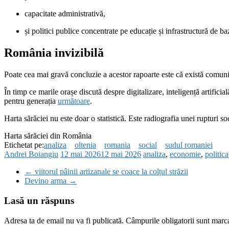
capacitate administrativă,
și politici publice concentrate pe educație și infrastructură de ba
România invizibilă
Poate cea mai gravă concluzie a acestor rapoarte este că există comunit
În timp ce marile orașe discută despre digitalizare, inteligență artifici
pentru generația
următoare
.
Harta sărăciei nu este doar o statistică. Este radiografia unei rupturi 
Harta sărăciei din România
Etichetat pe:
analiza
oltenia
romania
social
sudul romaniei
Andrei Boiangiu
12 mai 2026
12 mai 2026
analiza
,
economie
,
politica
←
viitorul pâinii artizanale se coace la colțul străzii
Devino arma
→
Lasă un răspuns
Adresa ta de email nu va fi publicată.
Câmpurile obligatorii sunt marc