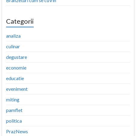
Brânzeturi cum se cuVin
Categorii
analiza
culinar
degustare
economie
educatie
eveniment
miting
pamflet
politica
PrazNews