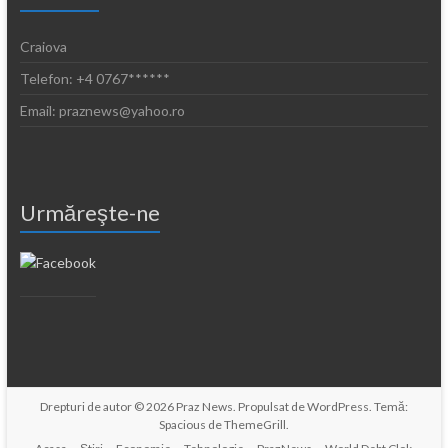
Craiova
Telefon: +4 0767******
Email: praznews@yahoo.ro
Urmăreşte-ne
Drepturi de autor © 2026
Praz News
. Propulsat de
WordPress
. Temă:
Spacious de
ThemeGrill
.