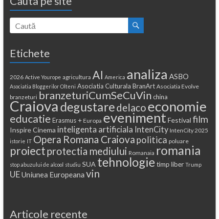
Cauta pe site
Etichete
analiza
AI
ASBO
2026
agricultura
Active Yourope
America
Asociatia Culturala BranArt
Asociatia Evolve
Asociatia Bloggerilor Olteni
branzeturiCumSeCuVin
china
branzeturi
Craiova
economie
degustare
delaco
eveniment
educatie
film
Festival
Erasmus +
Europa
inteligenta artificiala
IntenCity
Inspire Cinema
IntenCity 2025
Opera Romana Craiova
politica
poluare
istorie
IT
romania
proiect
protectia mediului
Romanaia
tehnologie
SUA
timp liber
stop abuzului de alcool
studiu
Trump
vin
UE
Uniunea Europeana
Articole recente