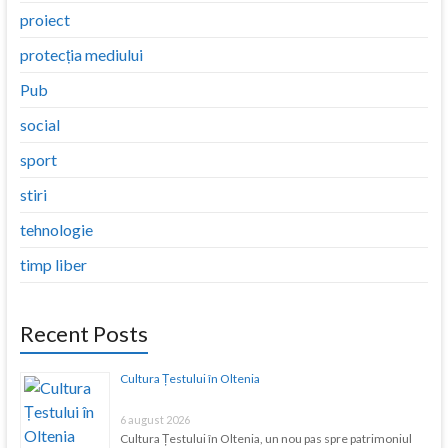
proiect
protecția mediului
Pub
social
sport
stiri
tehnologie
timp liber
Recent Posts
Cultura Țestului în Oltenia
6 august 2026
Cultura Țestului în Oltenia, un nou pas spre patrimoniul