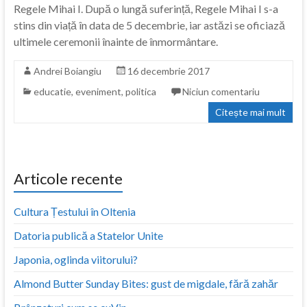
Regele Mihai I. După o lungă suferință, Regele Mihai I s-a
stins din viață în data de 5 decembrie, iar astăzi se oficiază
ultimele ceremonii înainte de înmormântare.
Andrei Boiangiu
16 decembrie 2017
educatie
,
eveniment
,
politica
Niciun comentariu
Citește mai mult
Articole recente
Cultura Țestului în Oltenia
Datoria publică a Statelor Unite
Japonia, oglinda viitorului?
Almond Butter Sunday Bites: gust de migdale, fără zahăr