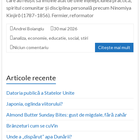
care au reușit să îmbine atât de bine înțelepciunea practică,
spiritul comunitar și disciplina personală precum Ninomiya
Kinjirō (1787–1856). Fermier, reformator
Andrei Boiangiu
30 mai 2026
analiza
,
economie
,
educatie
,
social
,
stiri
Niciun comentariu
Citește mai mult
Articole recente
Datoria publică a Statelor Unite
Japonia, oglinda viitorului?
Almond Butter Sunday Bites: gust de migdale, fără zahăr
Brânzeturi cum se cuVin
Unde a „dispărut” apa Dunării?