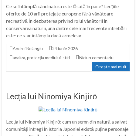
Ce se întâmplă când natura este lăsată în pace? Lecțiile
oferite de 10 arii protejate europene fără vânătoare
recreativă În dezbaterea privind rolul vânătorii în
conservarea naturii, una dintre cele mai frecvente întrebări
este: ce s-ar întâmpla dacă armele ar
Andrei Boiangiu
24 iunie 2026
analiza
,
protecția mediului
,
stiri
Niciun comentariu
Citește mai mult
Lecția lui Ninomiya Kinjirō
Lecția lui Ninomiya Kinjirō: cum un semn din natură a salvat
comunități întregi În istoria Japoniei există puține personaje