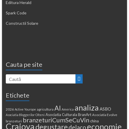
Editura Herald
Spark Code
Constructii Solare
Cauta pe site
Etichete
analiza
AI
ASBO
2026
agricultura
Active Yourope
America
Asociatia Culturala BranArt
Asociatia Evolve
Asociatia Bloggerilor Olteni
branzeturiCumSeCuVin
china
branzeturi
Craiova
economie
degustare
delaco