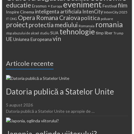
eveniment
educatie
film
Festival
Erasmus +
Europa
inteligenta artificiala
IntenCity
Inspire Cinema
IntenCity 2025
Opera Romana Craiova
politica
poluare
IT
ONG
romania
proiect
protectia mediului
Romanaia
tehnologie
SUA
timp liber
stop abuzului de alcool
studiu
Trump
vin
UE
Uniunea Europeana
Articole recente
Datoria publică a Statelor Unite
5 august 2026
Datoria publică a Statelor Unite se apropie de …