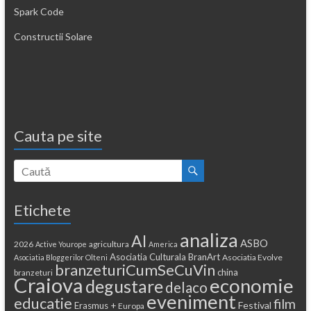
Spark Code
Constructii Solare
Cauta pe site
Etichete
analiza
AI
ASBO
2026
agricultura
Active Yourope
America
Asociatia Culturala BranArt
Asociatia Evolve
Asociatia Bloggerilor Olteni
branzeturiCumSeCuVin
china
branzeturi
Craiova
economie
degustare
delaco
eveniment
educatie
film
Festival
Erasmus +
Europa