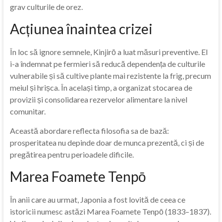
grav culturile de orez.
Acțiunea înaintea crizei
În loc să ignore semnele, Kinjirō a luat măsuri preventive. El
i-a îndemnat pe fermieri să reducă dependența de culturile
vulnerabile și să cultive plante mai rezistente la frig, precum
meiul și hrișca. În același timp, a organizat stocarea de
provizii și consolidarea rezervelor alimentare la nivel
comunitar.
Această abordare reflecta filosofia sa de bază:
prosperitatea nu depinde doar de munca prezentă, ci și de
pregătirea pentru perioadele dificile.
Marea Foamete Tenpō
În anii care au urmat, Japonia a fost lovită de ceea ce
istoricii numesc astăzi Marea Foamete Tenpō (1833–1837).