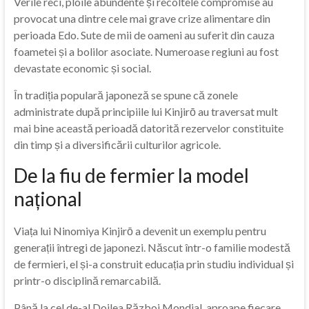
Verile reci, ploile abundente și recoltele compromise au
provocat una dintre cele mai grave crize alimentare din
perioada Edo. Sute de mii de oameni au suferit din cauza
foametei și a bolilor asociate. Numeroase regiuni au fost
devastate economic și social.
În tradiția populară japoneză se spune că zonele
administrate după principiile lui Kinjirō au traversat mult
mai bine această perioadă datorită rezervelor constituite
din timp și a diversificării culturilor agricole.
De la fiu de fermier la model
național
Viața lui Ninomiya Kinjirō a devenit un exemplu pentru
generații întregi de japonezi. Născut într-o familie modestă
de fermieri, el și-a construit educația prin studiu individual și
printr-o disciplină remarcabilă.
Până la cel de-al Doilea Război Mondial, aproape fiecare