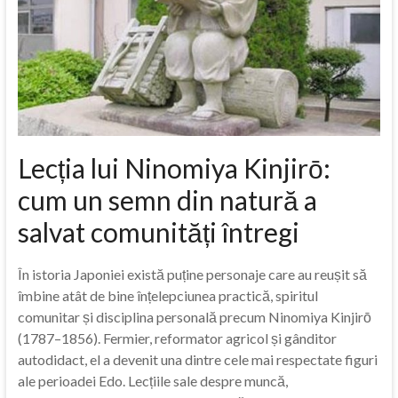
Lecția lui Ninomiya Kinjirō:
cum un semn din natură a
salvat comunități întregi
În istoria Japoniei există puține personaje care au reușit să
îmbine atât de bine înțelepciunea practică, spiritul
comunitar și disciplina personală precum Ninomiya Kinjirō
(1787–1856). Fermier, reformator agricol și gânditor
autodidact, el a devenit una dintre cele mai respectate figuri
ale perioadei Edo. Lecțiile sale despre muncă,