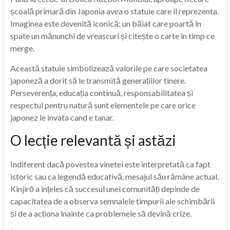
școală primară din Japonia avea o statuie care îl reprezenta.
Imaginea este devenită iconică: un băiat care poartă în
spate un mănunchi de vreascuri și citește o carte în timp ce
merge.
Această statuie simbolizează valorile pe care societatea
japoneză a dorit să le transmită generațiilor tinere.
Perseverența, educația continuă, responsabilitatea și
respectul pentru natură sunt elementele pe care orice
japonez le invata cand e tanar.
O lecție relevantă și astăzi
Indiferent dacă povestea vinetei este interpretată ca fapt
istoric sau ca legendă educativă, mesajul său rămâne actual.
Kinjirō a înțeles că succesul unei comunități depinde de
capacitatea de a observa semnalele timpurii ale schimbării
și de a acționa înainte ca problemele să devină crize.