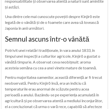
responsabilitate și observarea atentă a naturii sunt amintite
și astăzi.
Una dintre cele mai cunoscute povești despre Kinjirō este
legată de o vânătă și de o foamete care avea să lovească
Japonia în anii următori.
Semnul ascuns într-o vânătă
Potrivit unei relatări tradiționale, în vara anului 1833, în
timpul unei inspecții a culturilor agricole, Kinjirō a gustat o
vânătă timpurie. A observat ceva neobișnuit: aroma
acesteia semăna cu cea a unei vinete mature de toamnă.
Pentru majoritatea oamenilor, această diferență ar fi trecut
neobservată. Pentru Kinjirō însă, era un indiciu că
temperaturile erau anormal de scăzute pentru acea
perioadă a anului. Bazându-se pe experiența acumulată în
agricultură și pe observarea atentă a mediului înconjurător,
el a concluzionat că urma o vară rece, capabilă să afecteze