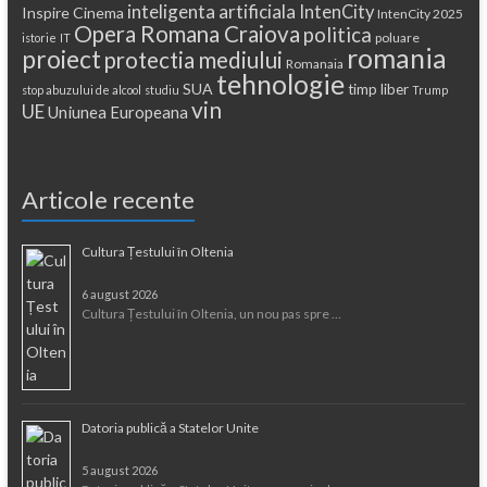
inteligenta artificiala
IntenCity
Inspire Cinema
IntenCity 2025
Opera Romana Craiova
politica
poluare
istorie
IT
romania
proiect
protectia mediului
Romanaia
tehnologie
SUA
timp liber
stop abuzului de alcool
studiu
Trump
vin
UE
Uniunea Europeana
Articole recente
Cultura Țestului în Oltenia
6 august 2026
Cultura Țestului în Oltenia, un nou pas spre …
Datoria publică a Statelor Unite
5 august 2026