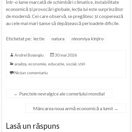
Într-o lume marcată de schimbări climatice, instabilitate
economică și provocări globale, lecția lui este surprinzător
de modernă. Cei care observă, se pregătesc și cooperează
au cele mai mari șanse să depășească perioadele dificile.
Etichetat pe:
lectie
natura
ninomiya kinjiro
Andrei Boiangiu
30 mai 2026
analiza
,
economie
,
educatie
,
social
,
stiri
Niciun comentariu
←
Punctele nevralgice ale comerțului mondial
Mâncarea noua armă economică a lumii
→
Lasă un răspuns