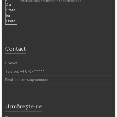
Datoria publică a Statelor Unite se apropie de …
Contact
Craiova
Telefon: +4 0767******
Email: praznews@yahoo.ro
Urmăreşte-ne