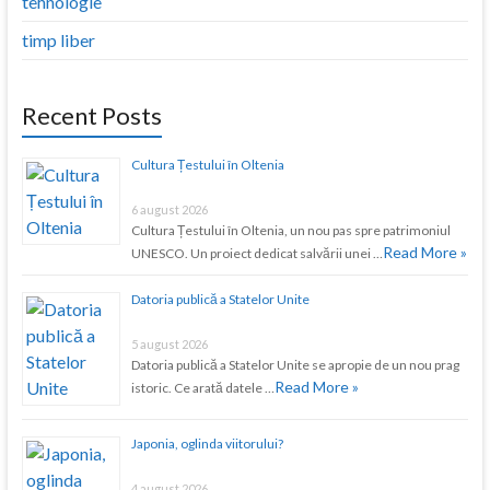
tehnologie
timp liber
Recent Posts
Cultura Țestului în Oltenia
6 august 2026
Cultura Țestului în Oltenia, un nou pas spre patrimoniul
Read More »
UNESCO. Un proiect dedicat salvării unei …
Datoria publică a Statelor Unite
5 august 2026
Datoria publică a Statelor Unite se apropie de un nou prag
Read More »
istoric. Ce arată datele …
Japonia, oglinda viitorului?
4 august 2026