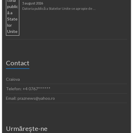
5 august 2026
Datoria publică a Statelor Unite se apropie de …
Contact
Craiova
Telefon: +4 0767******
Email: praznews@yahoo.ro
Urmăreşte-ne