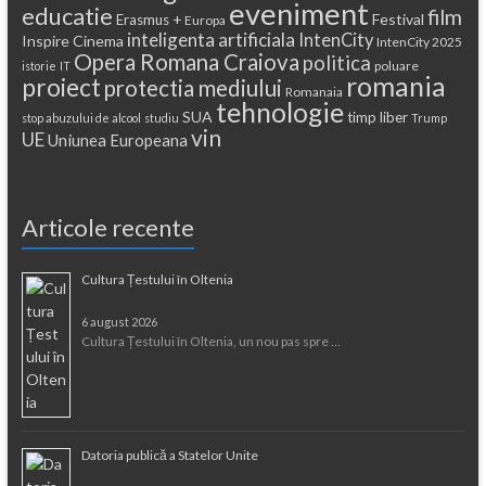
eveniment
educatie
film
Festival
Erasmus +
Europa
inteligenta artificiala
IntenCity
Inspire Cinema
IntenCity 2025
Opera Romana Craiova
politica
poluare
istorie
IT
romania
proiect
protectia mediului
Romanaia
tehnologie
SUA
timp liber
stop abuzului de alcool
studiu
Trump
vin
UE
Uniunea Europeana
Articole recente
Cultura Țestului în Oltenia
6 august 2026
Cultura Țestului în Oltenia, un nou pas spre …
Datoria publică a Statelor Unite