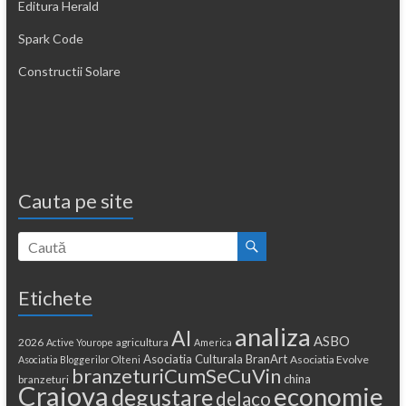
Editura Herald
Spark Code
Constructii Solare
Cauta pe site
Etichete
analiza
AI
ASBO
2026
agricultura
Active Yourope
America
Asociatia Culturala BranArt
Asociatia Evolve
Asociatia Bloggerilor Olteni
branzeturiCumSeCuVin
china
branzeturi
Craiova
economie
degustare
delaco