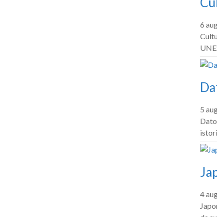
Cul
6 au
Cultu
UNES
Dat
5 au
Dator
istor
Jap
4 au
Japon