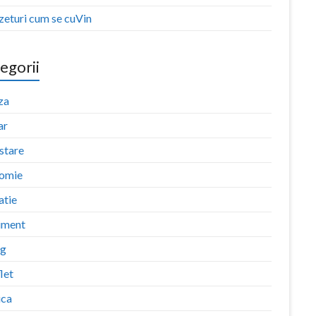
zeturi cum se cuVin
egorii
za
ar
stare
omie
atie
iment
ng
let
ica