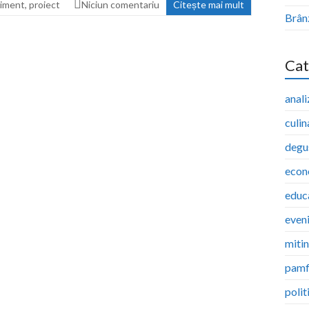
iment
,
proiect
Niciun comentariu
Citește mai mult
Brân
Cat
anali
culin
degu
econ
educ
even
miti
pamf
polit