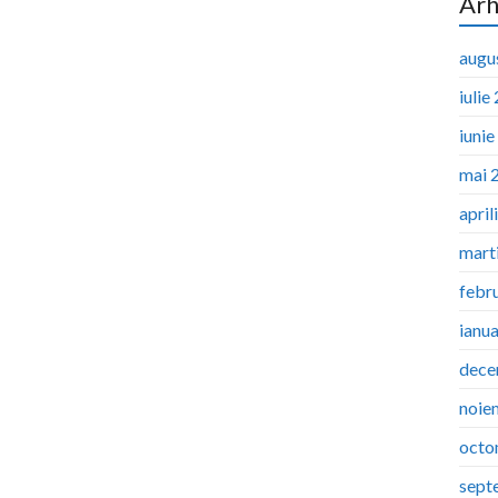
Arh
augu
iulie
iuni
mai 
april
mart
febr
ianu
dece
noie
octo
sept