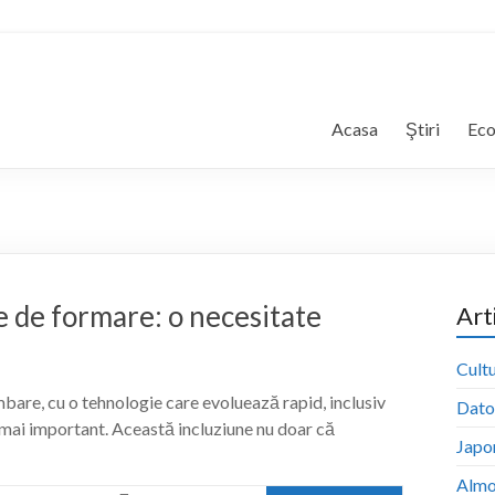
Acasa
Ştiri
Ec
e de formare: o necesitate
Art
Cultu
mbare, cu o tehnologie care evoluează rapid, inclusiv
Dator
e mai important. Această incluziune nu doar că
Japon
Almo