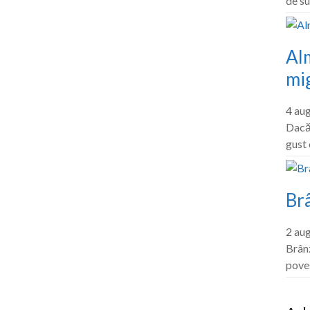
de su
Al
mig
4 au
Dacă 
gust
Br
2 au
Brânz
pove