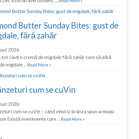
cces. Este un avertisment. …
Read More »
mond Butter Sunday Bites: gust de
dale, fără zahăr
gust 2026
tot cauți o cremă de migdale fără zahăr care să aibă
 de migdale …
Read More »
ânzeturi cum se cuVin
gust 2026
eturi cum se cuVin – când vinul și brânza spun aceeași
ste Există evenimente care …
Read More »