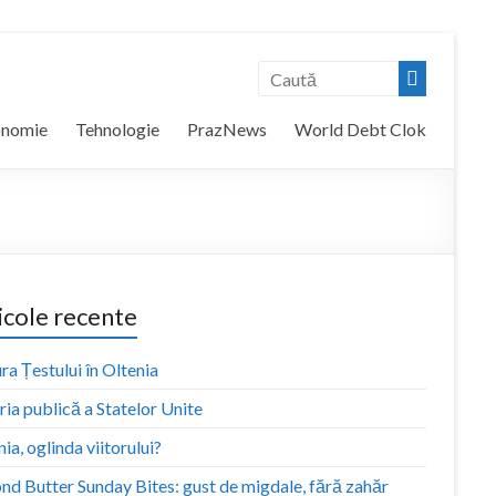
onomie
Tehnologie
PrazNews
World Debt Clok
icole recente
ra Țestului în Oltenia
ia publică a Statelor Unite
ia, oglinda viitorului?
nd Butter Sunday Bites: gust de migdale, fără zahăr