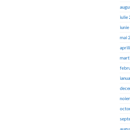
augu
iulie
iuni
mai 
april
mart
febr
ianu
dece
noie
octo
sept
augu