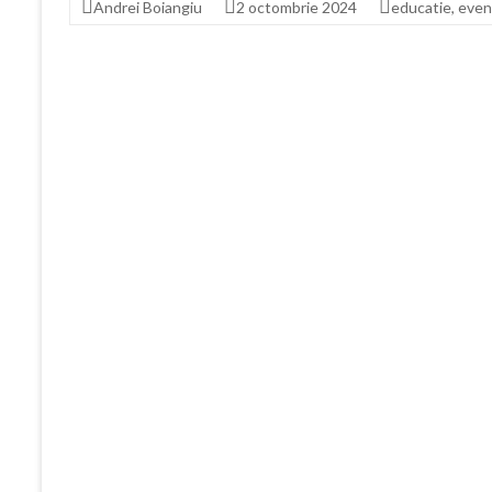
Andrei Boiangiu
2 octombrie 2024
educatie
,
even