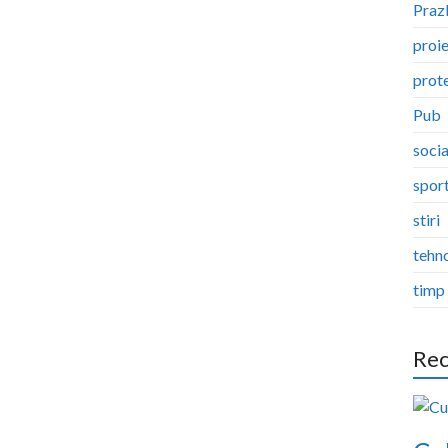
Pra
proi
prote
Pub
socia
spor
stiri
tehn
timp 
Rec