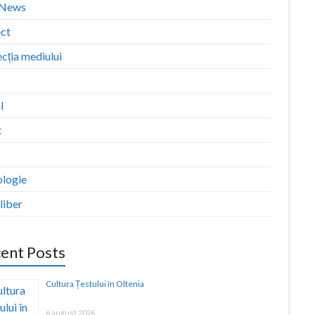
zNews
ect
cția mediului
l
t
ologie
liber
ent Posts
Cultura Țestului în Oltenia
6 august 2026