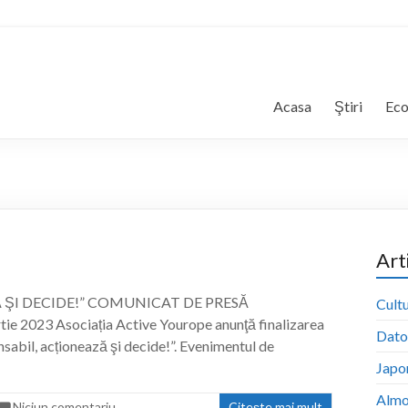
Acasa
Ştiri
Ec
Art
ŞI DECIDE!” COMUNICAT DE PRESĂ
Cultu
23 Asociația Active Yourope anunţă finalizarea
Dator
nsabil, acționează şi decide!”. Evenimentul de
Japon
Almo
Niciun comentariu
Citește mai mult