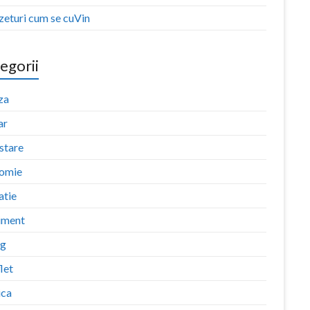
zeturi cum se cuVin
egorii
za
ar
stare
omie
atie
iment
ng
let
ica