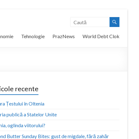
onomie
Tehnologie
PrazNews
World Debt Clok
icole recente
ra Țestului în Oltenia
ia publică a Statelor Unite
ia, oglinda viitorului?
nd Butter Sunday Bites: gust de migdale, fără zahăr