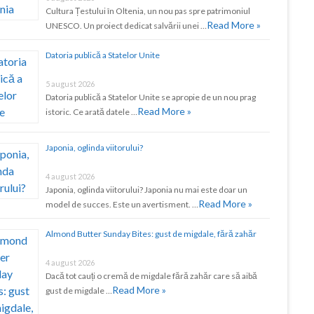
Cultura Țestului în Oltenia, un nou pas spre patrimoniul
Read More »
UNESCO. Un proiect dedicat salvării unei …
Datoria publică a Statelor Unite
5 august 2026
Datoria publică a Statelor Unite se apropie de un nou prag
Read More »
istoric. Ce arată datele …
Japonia, oglinda viitorului?
4 august 2026
Japonia, oglinda viitorului? Japonia nu mai este doar un
Read More »
model de succes. Este un avertisment. …
Almond Butter Sunday Bites: gust de migdale, fără zahăr
4 august 2026
Dacă tot cauți o cremă de migdale fără zahăr care să aibă
Read More »
gust de migdale …