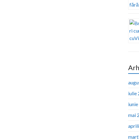
Arh
augu
iulie
iuni
mai 
april
mart