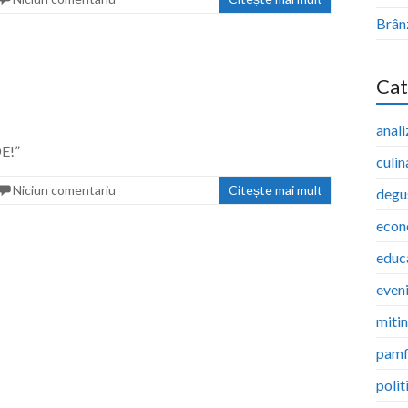
Brân
Cat
anali
E!”
culin
Niciun comentariu
Citește mai mult
degu
econ
educ
even
miti
pamf
polit