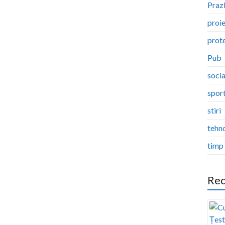
Pra
proi
prote
Pub
socia
spor
stiri
tehn
timp 
Rec