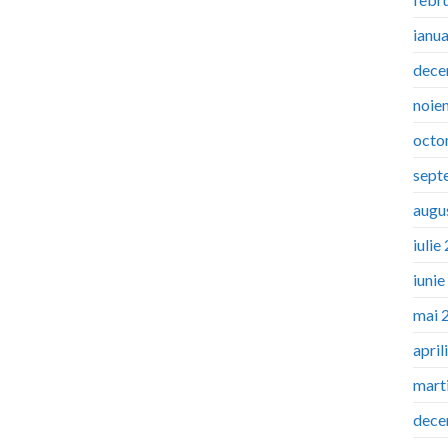
ianu
dece
noie
octo
sept
augu
iulie
iuni
mai 
april
mart
dece