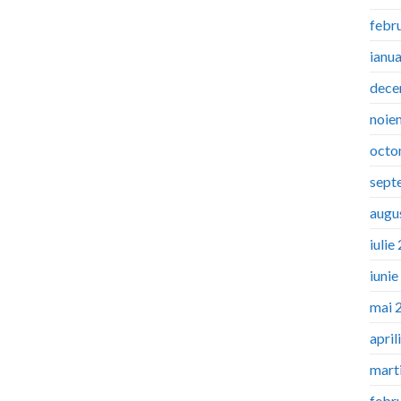
febr
ianu
dece
noie
octo
sept
augu
iulie
iuni
mai 
april
mart
febr