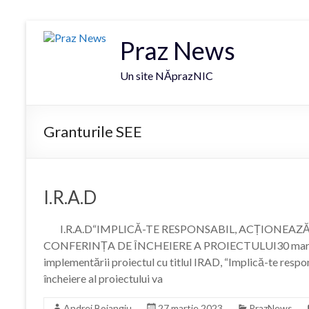
Praz News
Un site NĂprazNIC
Granturile SEE
I.R.A.D
I.R.A.D“IMPLICĂ-TE RESPONSABIL, ACȚIONEAZĂ 
CONFERINȚA DE ÎNCHEIERE A PROIECTULUI30 martie 20
implementării proiectul cu titlul IRAD, “Implică-te respo
încheiere al proiectului va
Andrei Boiangiu
27 martie 2023
PrazNews