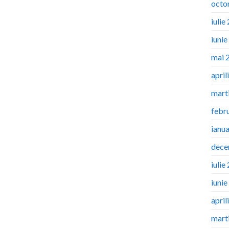
octo
iulie
iuni
mai 
april
mart
febr
ianu
dece
iulie
iuni
april
mart