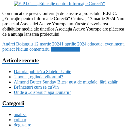
Comunicat de presă Conferință de lansare a proiectului E.P.I.C. –
„Educație pentru Informație Corectă” Craiova, 13 martie 2024 Noul
proiect al Asociației Active Yourope urmărește dezvoltarea
abilităților media ale tinerilor Asociația Active Yourope are plăcerea
de a anunța lansarea proiectului
Andrei Boiangiu
12 martie 2024
1 aprilie 2024
educatie
,
eveniment
,
proiect
Niciun comentariu
Citește mai mult
Articole recente
Datoria publică a Statelor Unite
Japonia, oglinda viitorului?
Almond Butter Sunday Bites: gust de migdale, fără zahăr
Brânzeturi cum se cuVin
Unde a „dispărut” apa Dunării?
Categorii
analiza
culinar
degustare