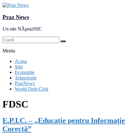
Praz News
Un site NĂprazNIC
Meniu
Acasa
Ştiri
Economie
Tehnologie
PrazNews
World Debt Clok
FDSC
E.P.I.C. – „Educație pentru Informație
Corectă”