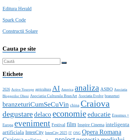
Editura Herald
Spark Code
Constructii Solare
Cauta pe site
Etichete
analiza
AI
ASBO
2026
agricultura
Active Yourope
America
Asociatia
Asociatia Culturala BranArt
Asociatia Evolve
branzeturi
Bloggerilor Olteni
Craiova
branzeturiCumSeCuVin
china
economie
degustare
educatie
delaco
Erasmus +
eveniment
film
inteligenta
Festival
Inspire Cinema
Europa
Opera Romana
artificiala
IntenCity
IntenCity 2025
IT
ONG
proiect
Craiova
protectia mediului