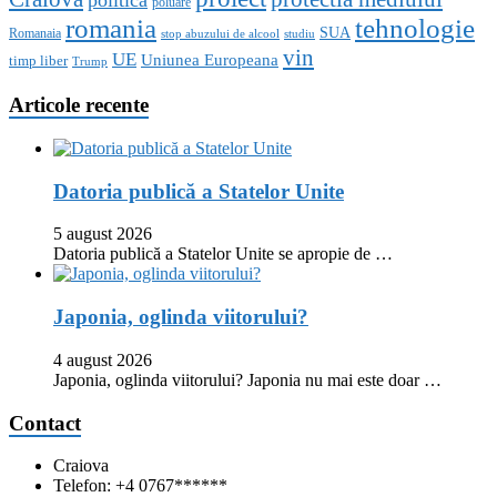
politica
poluare
romania
tehnologie
SUA
Romanaia
stop abuzului de alcool
studiu
vin
UE
Uniunea Europeana
timp liber
Trump
Articole recente
Datoria publică a Statelor Unite
5 august 2026
Datoria publică a Statelor Unite se apropie de …
Japonia, oglinda viitorului?
4 august 2026
Japonia, oglinda viitorului? Japonia nu mai este doar …
Contact
Craiova
Telefon: +4 0767******