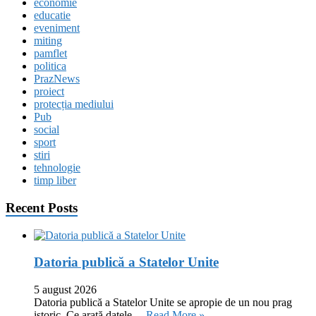
economie
educatie
eveniment
miting
pamflet
politica
PrazNews
proiect
protecția mediului
Pub
social
sport
stiri
tehnologie
timp liber
Recent Posts
Datoria publică a Statelor Unite
5 august 2026
Datoria publică a Statelor Unite se apropie de un nou prag
istoric. Ce arată datele …
Read More »