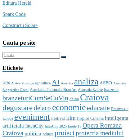
Editura Herald
Spark Code
Constructii Solare
Cauta pe site
Etichete
analiza
AI
ASBO
2026
agricultura
Active Yourope
America
Asociatia
Asociatia Culturala BranArt
Asociatia Evolve
branzeturi
Bloggerilor Olteni
Craiova
branzeturiCumSeCuVin
china
economie
degustare
educatie
delaco
Erasmus +
eveniment
film
inteligenta
Festival
Inspire Cinema
Europa
Opera Romana
artificiala
IntenCity
IntenCity 2025
istorie
IT
proiect
Craiova
protectia mediului
politica
poluare