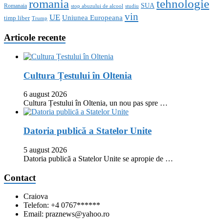
romania
tehnologie
SUA
Romanaia
stop abuzului de alcool
studiu
vin
UE
Uniunea Europeana
timp liber
Trump
Articole recente
Cultura Țestului în Oltenia
6 august 2026
Cultura Țestului în Oltenia, un nou pas spre …
Datoria publică a Statelor Unite
5 august 2026
Datoria publică a Statelor Unite se apropie de …
Contact
Craiova
Telefon: +4 0767******
Email: praznews@yahoo.ro