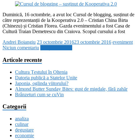
Duminică, 16 octombrie, a avut loc Cursul de blogging, susținut de
către reprezentanții de la Kooperativa 2.0 – Cristian China Birta
(Chinezu) și Cristian Florea. Gazda evenimentului a fost Casa de
Cultură Traian Demetrescu din Craiova. Scopul cursului a fost
Andrei Boiangiu
23 octombrie 2016
23 octombrie 2016
eveniment
Niciun comentariu
Citește mai mult
Articole recente
Cultura Țestului în Oltenia
Datoria publică a Statelor Unite
Japonia, oglinda viitorului?
Almond Butter Sunday Bites: gust de migdale, fără zahăr
Brânzeturi cum se cuVin
Categorii
analiza
culinar
degustare
economie