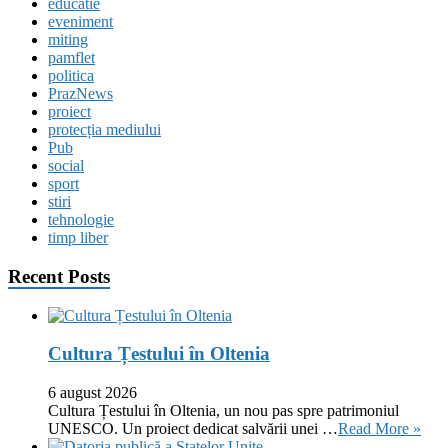
educatie
eveniment
miting
pamflet
politica
PrazNews
proiect
protecția mediului
Pub
social
sport
stiri
tehnologie
timp liber
Recent Posts
Cultura Țestului în Oltenia
6 august 2026
Cultura Țestului în Oltenia, un nou pas spre patrimoniul
UNESCO. Un proiect dedicat salvării unei …
Read More »