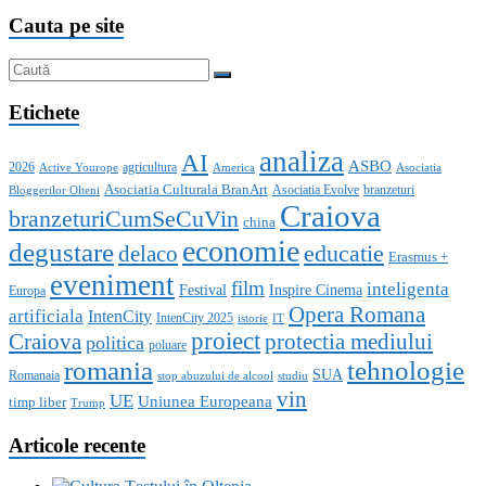
Cauta pe site
Etichete
analiza
AI
ASBO
2026
agricultura
Active Yourope
America
Asociatia
Asociatia Culturala BranArt
Asociatia Evolve
branzeturi
Bloggerilor Olteni
Craiova
branzeturiCumSeCuVin
china
economie
degustare
educatie
delaco
Erasmus +
eveniment
film
inteligenta
Festival
Inspire Cinema
Europa
Opera Romana
artificiala
IntenCity
IntenCity 2025
istorie
IT
proiect
Craiova
protectia mediului
politica
poluare
romania
tehnologie
SUA
Romanaia
stop abuzului de alcool
studiu
vin
UE
Uniunea Europeana
timp liber
Trump
Articole recente