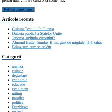
pentru data viitoare când o să comentez.
Articole recente
Cultura Țestului în Oltenia
Datoria publică a Statelor Unite
Japonia, oglinda viitorului?
Almond Butter Sunday Bites: gust de migdale, fără zahăr
Brânzeturi cum se cuVin
Categorii
analiza
culinar
degustare
economie
educatie
eveniment
miting
pamflet
politica
PrazNews
proiect