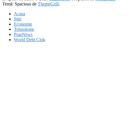
Temă: Spacious de
ThemeGrill
.
Acasa
Ştiri
Economie
Tehnologie
PrazNews
World Debt Clok