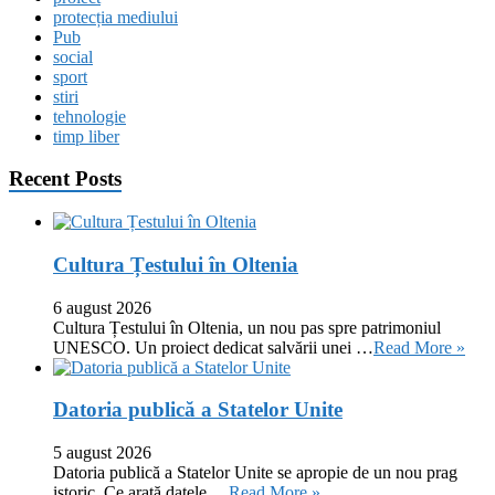
protecția mediului
Pub
social
sport
stiri
tehnologie
timp liber
Recent Posts
Cultura Țestului în Oltenia
6 august 2026
Cultura Țestului în Oltenia, un nou pas spre patrimoniul
UNESCO. Un proiect dedicat salvării unei …
Read More »
Datoria publică a Statelor Unite
5 august 2026
Datoria publică a Statelor Unite se apropie de un nou prag
istoric. Ce arată datele …
Read More »