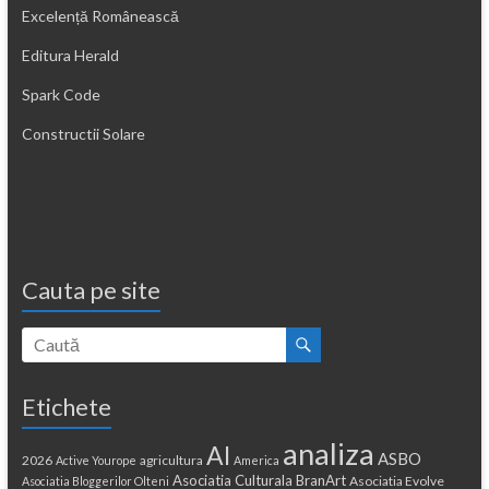
Excelență Românească
Editura Herald
Spark Code
Constructii Solare
Cauta pe site
Etichete
analiza
AI
ASBO
2026
agricultura
Active Yourope
America
Asociatia Culturala BranArt
Asociatia Evolve
Asociatia Bloggerilor Olteni