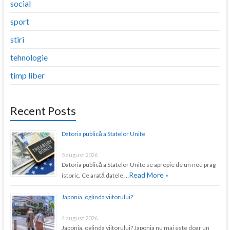
social
sport
stiri
tehnologie
timp liber
Recent Posts
Datoria publică a Statelor Unite
5 august 2026
Datoria publică a Statelor Unite se apropie de un nou prag
Read More »
istoric. Ce arată datele …
Japonia, oglinda viitorului?
4 august 2026
Japonia, oglinda viitorului? Japonia nu mai este doar un