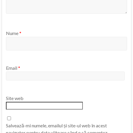
Nume
*
Email
*
Site web
Salvează-mi numele, emailul și site-ul web în acest
navigator pentru data viitoare când o să comentez.