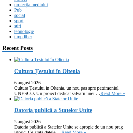
protecția mediului
Pub
social
sport
stiri
tehnologie
timp liber
Recent Posts
Cultura Țestului în Oltenia
6 august 2026
Cultura Țestului în Oltenia, un nou pas spre patrimoniul
UNESCO. Un proiect dedicat salvării unei …
Read More »
Datoria publică a Statelor Unite
5 august 2026
Datoria publică a Statelor Unite se apropie de un nou prag
istoric. Ce arată datele …
Read More »