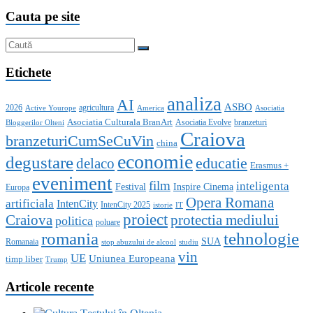
Cauta pe site
Etichete
analiza
AI
ASBO
2026
agricultura
Active Yourope
America
Asociatia
Asociatia Culturala BranArt
Asociatia Evolve
branzeturi
Bloggerilor Olteni
Craiova
branzeturiCumSeCuVin
china
economie
degustare
educatie
delaco
Erasmus +
eveniment
film
inteligenta
Festival
Inspire Cinema
Europa
Opera Romana
artificiala
IntenCity
IntenCity 2025
istorie
IT
proiect
Craiova
protectia mediului
politica
poluare
romania
tehnologie
SUA
Romanaia
stop abuzului de alcool
studiu
vin
UE
Uniunea Europeana
timp liber
Trump
Articole recente