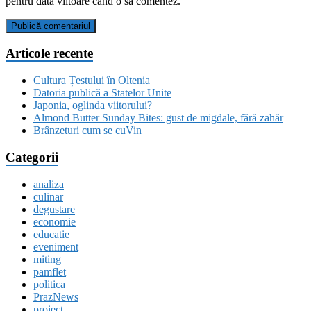
pentru data viitoare când o să comentez.
Articole recente
Cultura Țestului în Oltenia
Datoria publică a Statelor Unite
Japonia, oglinda viitorului?
Almond Butter Sunday Bites: gust de migdale, fără zahăr
Brânzeturi cum se cuVin
Categorii
analiza
culinar
degustare
economie
educatie
eveniment
miting
pamflet
politica
PrazNews
proiect