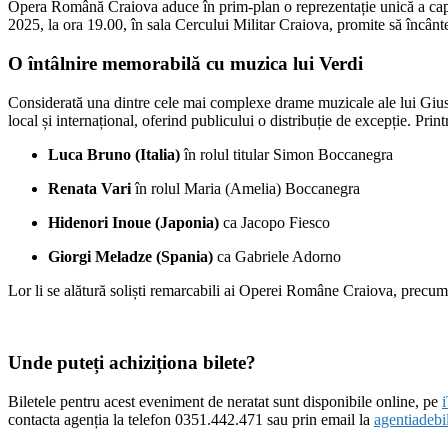
Opera Română Craiova aduce în prim-plan o reprezentație unică a cap
2025, la ora 19.00, în sala Cercului Militar Craiova, promite să încânte 
O întâlnire memorabilă cu muzica lui Verdi
Considerată una dintre cele mai complexe drame muzicale ale lui Gius
local și internațional, oferind publicului o distribuție de excepție. Printr
Luca Bruno (Italia)
în rolul titular Simon Boccanegra
Renata Vari
în rolul Maria (Amelia) Boccanegra
Hidenori Inoue (Japonia)
ca Jacopo Fiesco
Giorgi Meladze (Spania)
ca Gabriele Adorno
Lor li se alătură soliști remarcabili ai Operei Române Craiova, precu
Unde puteți achiziționa bilete?
Biletele pentru acest eveniment de neratat sunt disponibile online, pe
i
contacta agenția la telefon 0351.442.471 sau prin email la
agentiadebi