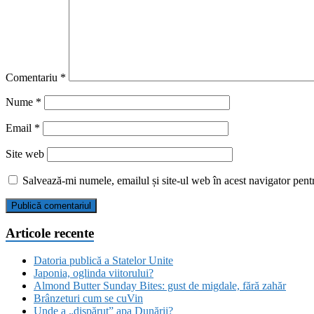
Comentariu
*
Nume
*
Email
*
Site web
Salvează-mi numele, emailul și site-ul web în acest navigator pent
Articole recente
Datoria publică a Statelor Unite
Japonia, oglinda viitorului?
Almond Butter Sunday Bites: gust de migdale, fără zahăr
Brânzeturi cum se cuVin
Unde a „dispărut” apa Dunării?