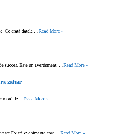
ic. Ce arată datele …
Read More »
 de succes. Este un avertisment. …
Read More »
ără zahăr
 de migdale …
Read More »
oveste Există evenimente care …
Read More »