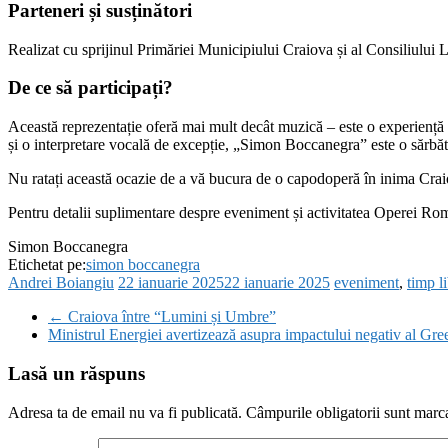
Parteneri și susținători
Realizat cu sprijinul Primăriei Municipiului Craiova și al Consiliului L
De ce să participați?
Această reprezentație oferă mai mult decât muzică – este o experiență e
și o interpretare vocală de excepție, „Simon Boccanegra” este o sărbăt
Nu ratați această ocazie de a vă bucura de o capodoperă în inima Craio
Pentru detalii suplimentare despre eveniment și activitatea Operei Ro
Simon Boccanegra
Etichetat pe:
simon boccanegra
Andrei Boiangiu
22 ianuarie 2025
22 ianuarie 2025
eveniment
,
timp l
←
Craiova între “Lumini și Umbre”
Ministrul Energiei avertizează asupra impactului negativ al Gr
Lasă un răspuns
Adresa ta de email nu va fi publicată.
Câmpurile obligatorii sunt marc