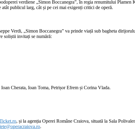
odoperei verdiene „Simon Boccanegra”, în regia renumitului Plamen Ka
atât publicul larg, cât și pe cei mai exigenți critici de operă.
eppe Verdi, „Simon Boccanegra” va prinde viață sub bagheta dirijorului 
e soliștii invitați se numără:
m Ioan Cherata, Ioan Toma, Petrișor Efrem și Corina Vlada.
Ticket.ro
, și la agenția Operei Române Craiova, situată la Sala Polivalen
lete@operacraiova.ro
.