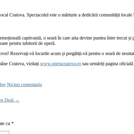
ocal Craiova. Spectacolul este o mărturie a dedicării comunității locale î
moțională captivantă, o seară în care arta devine puntea între trecut și
oare pentru iubitorii de operă.
vei! Rezervați-vă locurile acum și pregătiți-vă pentru o seară de neuitat
mâne Craiova, vizitați
www.operacraiova.ro
sau urmăriți pagina oficial
iber
Niciun comentariu
een Deal
→
ate cu
*