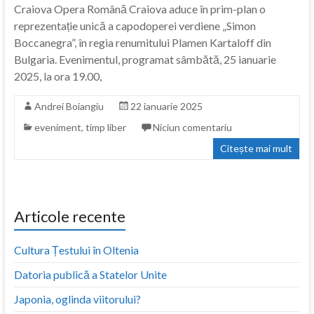
Craiova Opera Română Craiova aduce în prim-plan o
reprezentație unică a capodoperei verdiene „Simon
Boccanegra”, în regia renumitului Plamen Kartaloff din
Bulgaria. Evenimentul, programat sâmbătă, 25 ianuarie
2025, la ora 19.00,
Andrei Boiangiu
22 ianuarie 2025
eveniment
,
timp liber
Niciun comentariu
Citește mai mult
Articole recente
Cultura Țestului în Oltenia
Datoria publică a Statelor Unite
Japonia, oglinda viitorului?