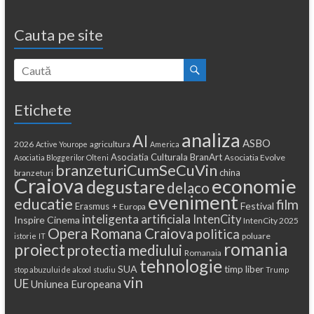
Cauta pe site
Etichete
analiza
AI
ASBO
2026
agricultura
Active Yourope
America
Asociatia Culturala BranArt
Asociatia Evolve
Asociatia Bloggerilor Olteni
branzeturiCumSeCuVin
china
branzeturi
Craiova
economie
degustare
delaco
eveniment
educatie
film
Festival
Erasmus +
Europa
inteligenta artificiala
IntenCity
Inspire Cinema
IntenCity 2025
Opera Romana Craiova
politica
poluare
istorie
IT
romania
proiect
protectia mediului
Romanaia
tehnologie
SUA
timp liber
stop abuzului de alcool
studiu
Trump
vin
UE
Uniunea Europeana