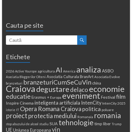
Cauta pe site
Etichete
analiza
AI
ASBO
2026
agricultura
Active Yourope
America
Asociatia Culturala BranArt
Asociatia Evolve
Asociatia Bloggerilor Olteni
branzeturiCumSeCuVin
china
branzeturi
Craiova
economie
degustare
delaco
eveniment
educatie
film
Festival
Erasmus +
Europa
inteligenta artificiala
IntenCity
Inspire Cinema
IntenCity 2025
Opera Romana Craiova
politica
poluare
istorie
IT
romania
proiect
protectia mediului
Romanaia
tehnologie
SUA
timp liber
stop abuzului de alcool
studiu
Trump
vin
UE
Uniunea Europeana