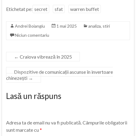
Etichetat pe:
secret
sfat
warren buffet
Andrei Boiangiu
1 mai 2025
analiza
,
stiri
Niciun comentariu
←
Craiova vibrează în 2025
Dispozitive de comunicații ascunse în invertoare
chinezești
→
Lasă un răspuns
Adresa ta de email nu va fi publicată.
Câmpurile obligatorii
sunt marcate cu
*