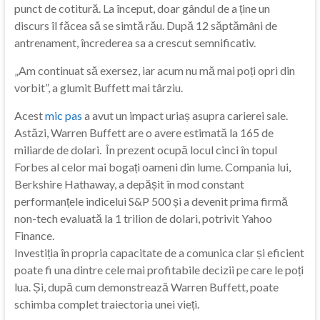
punct de cotitură. La început, doar gândul de a ține un
discurs îl făcea să se simtă rău. După 12 săptămâni de
antrenament, încrederea sa a crescut semnificativ.
„Am continuat să exersez, iar acum nu mă mai poți opri din
vorbit”, a glumit Buffett mai târziu.
Acest
mic pas
a avut un impact uriaș asupra carierei sale.
Astăzi, Warren Buffett are o avere estimată la 165 de
miliarde de dolari. În prezent ocupă locul cinci în topul
Forbes al celor mai bogați oameni din lume. Compania lui,
Berkshire Hathaway, a depășit în mod constant
performanțele indicelui S&P 500 și a devenit prima firmă
non-tech evaluată la 1 trilion de dolari, potrivit Yahoo
Finance.
Investiția în propria capacitate de a comunica clar și eficient
poate fi una dintre cele mai profitabile decizii pe care le poți
lua. Și, după cum demonstrează Warren Buffett, poate
schimba complet traiectoria unei vieți.