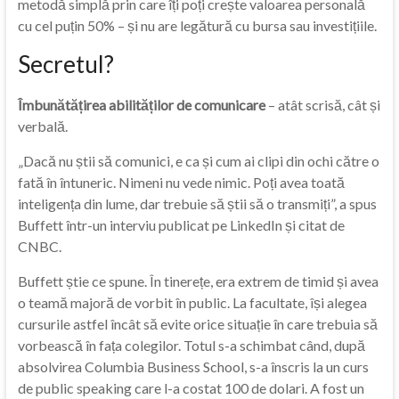
metodă simplă prin care îți poți crește valoarea personală
cu cel puțin 50% – și nu are legătură cu bursa sau investițiile.
Secretul?
Îmbunătățirea abilităților de comunicare
– atât scrisă, cât și
verbală.
„Dacă nu știi să comunici, e ca și cum ai clipi din ochi către o
fată în întuneric. Nimeni nu vede nimic. Poți avea toată
inteligența din lume, dar trebuie să știi să o transmiți”, a spus
Buffett într-un interviu publicat pe LinkedIn și citat de
CNBC.
Buffett știe ce spune. În tinerețe, era extrem de timid și avea
o teamă majoră de vorbit în public. La facultate, își alegea
cursurile astfel încât să evite orice situație în care trebuia să
vorbească în fața colegilor. Totul s-a schimbat când, după
absolvirea Columbia Business School, s-a înscris la un curs
de public speaking care l-a costat 100 de dolari. A fost un