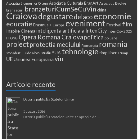
Asociatia Culturala BranArt
Asociatia Evolve
Asociatia Bloggerilor Olteni
branzeturiCumSeCuVin
china
branzeturi
Craiova
economie
degustare
delaco
eveniment
educatie
film
Festival
Erasmus +
Europa
inteligenta artificiala
IntenCity
Inspire Cinema
IntenCity 2025
Opera Romana Craiova
politica
poluare
IT
ONG
romania
proiect
protectia mediului
Romanaia
tehnologie
SUA
timp liber
stop abuzului de alcool
studiu
Trump
vin
UE
Uniunea Europeana
Articole recente
Datoria publică a Statelor Unite
5 august 2026
Datoria publică a Statelor Unite se apropie de …