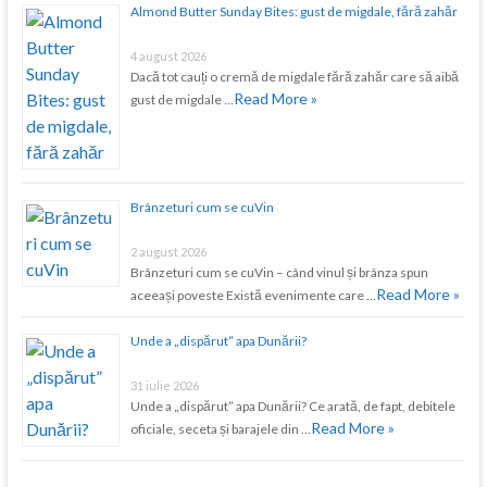
Almond Butter Sunday Bites: gust de migdale, fără zahăr
4 august 2026
Dacă tot cauți o cremă de migdale fără zahăr care să aibă
Read More »
gust de migdale …
Brânzeturi cum se cuVin
2 august 2026
Brânzeturi cum se cuVin – când vinul și brânza spun
Read More »
aceeași poveste Există evenimente care …
Unde a „dispărut” apa Dunării?
31 iulie 2026
Unde a „dispărut” apa Dunării? Ce arată, de fapt, debitele
Read More »
oficiale, seceta și barajele din …