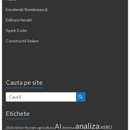
Excelență Românească
Editura Herald
Spark Code
Constructii Solare
Cauta pe site
Etichete
analiza
AI
ASBO
2026
agricultura
Active Yourope
America