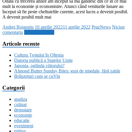
Odată cu trecerea anilor am început să mă gândesc din ce în ce mai
mult la economie și economisire. Atunci când veniturile lunare au
început să fie peste cheltuielile curente, acest lucru a devenit posibil.
A devenit posibil mult mai
Andrei Boiangiu
10 aprilie 2022
11 aprilie 2022
PrazNews
Niciun
comentariu
Citește mai mult
Articole recente
Cultura Țestului în Oltenia
Datoria publică a Statelor Unite
Japonia, oglinda viitorului?
Almond Butter Sunday Bites: gust de migdale, fără zahăr
Brânzeturi cum se cuVin
Categorii
analiza
culinar
degustare
economie
educatie
eveniment
miting