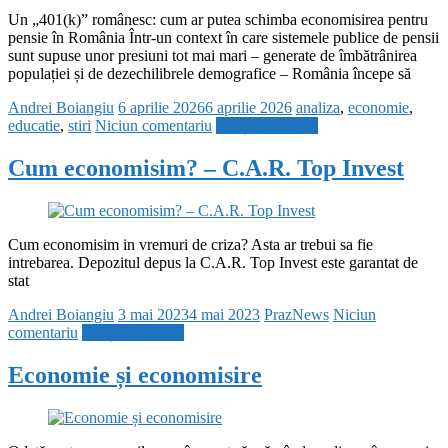
Un „401(k)” românesc: cum ar putea schimba economisirea pentru
pensie în România Într-un context în care sistemele publice de pensii
sunt supuse unor presiuni tot mai mari – generate de îmbătrânirea
populației și de dezechilibrele demografice – România începe să
Andrei Boiangiu
6 aprilie 2026
6 aprilie 2026
analiza
,
economie
,
educatie
,
stiri
Niciun comentariu
Citește mai mult
Cum economisim? – C.A.R. Top Invest
Cum economisim in vremuri de criza? Asta ar trebui sa fie
intrebarea. Depozitul depus la C.A.R. Top Invest este garantat de
stat
Andrei Boiangiu
3 mai 2023
4 mai 2023
PrazNews
Niciun
comentariu
Citește mai mult
Economie și economisire