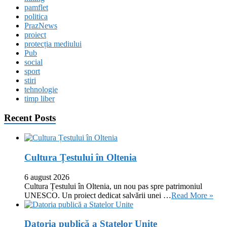
pamflet
politica
PrazNews
proiect
protecția mediului
Pub
social
sport
stiri
tehnologie
timp liber
Recent Posts
Cultura Țestului în Oltenia
6 august 2026
Cultura Țestului în Oltenia, un nou pas spre patrimoniul
UNESCO. Un proiect dedicat salvării unei …
Read More »
Datoria publică a Statelor Unite