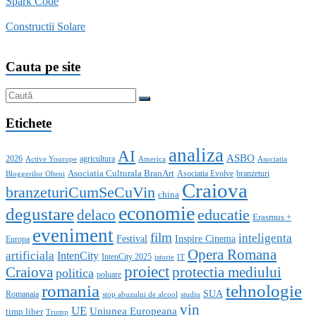
Spark Code
Constructii Solare
Cauta pe site
Etichete
analiza
AI
ASBO
2026
agricultura
Active Yourope
America
Asociatia
Asociatia Culturala BranArt
Asociatia Evolve
branzeturi
Bloggerilor Olteni
Craiova
branzeturiCumSeCuVin
china
economie
degustare
educatie
delaco
Erasmus +
eveniment
film
inteligenta
Festival
Inspire Cinema
Europa
Opera Romana
artificiala
IntenCity
IntenCity 2025
istorie
IT
proiect
Craiova
protectia mediului
politica
poluare
romania
tehnologie
SUA
Romanaia
stop abuzului de alcool
studiu
vin
UE
Uniunea Europeana
timp liber
Trump