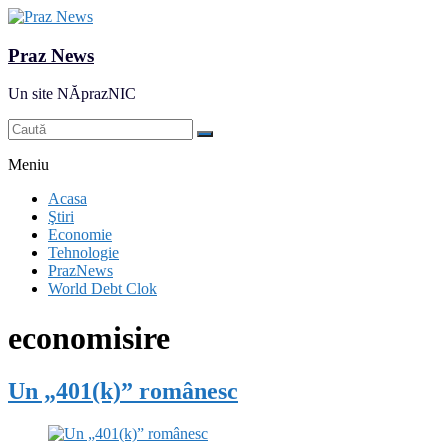
Praz News
Un site NĂprazNIC
Meniu
Acasa
Ştiri
Economie
Tehnologie
PrazNews
World Debt Clok
economisire
Un „401(k)” românesc