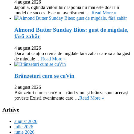
4 august 2026
Japonia, oglinda viitorului? Japonia nu mai este doar un
model de succes. Este un avertisment. …
Read More »
Almond Butter Sunday Bites: gust de migdale,
fără zahăr
4 august 2026
Dacă tot cauți o cremă de migdale fără zahăr care să aibă gust
de migdale …
Read More »
Brânzeturi cum se cuVin
2 august 2026
Brânzeturi cum se cuVin – când vinul și brânza spun aceeași
poveste Există evenimente care …
Read More »
Arhive
august 2026
iulie 2026
iunie 2026