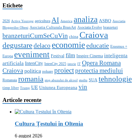
Etichete
analiza
AI
ASBO
2026
agricultura
Active Yourope
America
Asociatia
Asociatia Culturala BranArt
Asociatia Evolve
branzeturi
Bloggerilor Olteni
Craiova
branzeturiCumSeCuVin
china
economie
degustare
educatie
delaco
Erasmus +
eveniment
film
inteligenta
Festival
Inspire Cinema
Europa
Opera Romana
artificiala
IntenCity
IntenCity 2025
istorie
IT
proiect
Craiova
protectia mediului
politica
poluare
romania
tehnologie
SUA
Romanaia
stop abuzului de alcool
studiu
vin
UE
Uniunea Europeana
timp liber
Trump
Articole recente
Cultura Țestului în Oltenia
6 august 2026