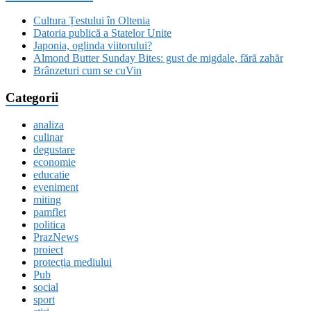
Cultura Țestului în Oltenia
Datoria publică a Statelor Unite
Japonia, oglinda viitorului?
Almond Butter Sunday Bites: gust de migdale, fără zahăr
Brânzeturi cum se cuVin
Categorii
analiza
culinar
degustare
economie
educatie
eveniment
miting
pamflet
politica
PrazNews
proiect
protecția mediului
Pub
social
sport