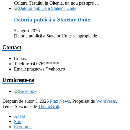
Cultura Țestului în Oltenia, un nou pas spre …
Datoria publică a Statelor Unite
5 august 2026
Datoria publică a Statelor Unite se apropie de …
Contact
Craiova
Telefon: +4 0767******
Email: praznews@yahoo.ro
Urmăreşte-ne
Drepturi de autor © 2026
Praz News
. Propulsat de
WordPress
.
Temă: Spacious de
ThemeGrill
.
Acasa
Ştiri
Economie