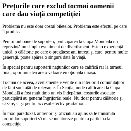
Prețurile care exclud tocmai oamenii
care dau viață competiției
Problema nu este doar costul biletelor. Problema este efectul pe care
îl produc.
Pentru milioane de suporteri, participarea la Cupa Mondială nu
reprezintă un simplu eveniment de divertisment. Este o experiență
unică, o călătorie pe care o pregătesc ani întregi și care, pentru multe
generații, poate apărea o singură dată în viață.
În special pentru suporterii națiunilor care se califică rar la turneul
final, oportunitatea are o valoare emoțională uriașă.
Tocmai de aceea, avertismentele venite din interiorul comunităților
de fani sunt atât de relevante. În Scoția, unde calificarea la Cupa
Mondială a fost mult timp un vis îndepărtat, costurile asociate
participării au generat îngrijorări reale. Nu doar pentru călătorie și
cazare, ci și pentru accesul efectiv pe stadion.
În mod paradoxal, antrenori și oficiali au ajuns să le transmită
propriilor suporteri să nu se îndatoreze pentru a participa la
competiție.