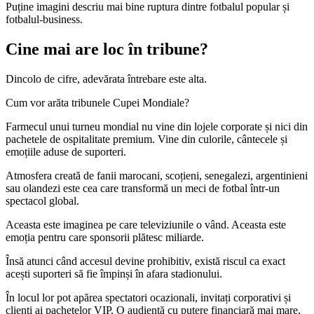
Puține imagini descriu mai bine ruptura dintre fotbalul popular și
fotbalul-business.
Cine mai are loc în tribune?
Dincolo de cifre, adevărata întrebare este alta.
Cum vor arăta tribunele Cupei Mondiale?
Farmecul unui turneu mondial nu vine din lojele corporate și nici din
pachetele de ospitalitate premium. Vine din culorile, cântecele și
emoțiile aduse de suporteri.
Atmosfera creată de fanii marocani, scoțieni, senegalezi, argentinieni
sau olandezi este cea care transformă un meci de fotbal într-un
spectacol global.
Aceasta este imaginea pe care televiziunile o vând. Aceasta este
emoția pentru care sponsorii plătesc miliarde.
Însă atunci când accesul devine prohibitiv, există riscul ca exact
acești suporteri să fie împinși în afara stadionului.
În locul lor pot apărea spectatori ocazionali, invitați corporativi și
clienți ai pachetelor VIP. O audiență cu putere financiară mai mare,