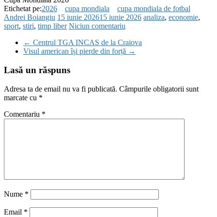
Etichetat pe:
2026
cupa mondiala
cupa mondiala de fotbal
Andrei Boiangiu
15 iunie 2026
15 iunie 2026
analiza
,
economie
,
sport
,
stiri
,
timp liber
Niciun comentariu
←
Centrul TGA INCAS de la Craiova
Visul american își pierde din forță
→
Lasă un răspuns
Adresa ta de email nu va fi publicată.
Câmpurile obligatorii sunt
marcate cu
*
Comentariu
*
Nume
*
Email
*