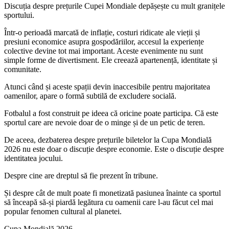
Discuția despre prețurile Cupei Mondiale depășește cu mult granițele
sportului.
Într-o perioadă marcată de inflație, costuri ridicate ale vieții și
presiuni economice asupra gospodăriilor, accesul la experiențe
colective devine tot mai important. Aceste evenimente nu sunt
simple forme de divertisment. Ele creează apartenență, identitate și
comunitate.
Atunci când și aceste spații devin inaccesibile pentru majoritatea
oamenilor, apare o formă subtilă de excludere socială.
Fotbalul a fost construit pe ideea că oricine poate participa. Că este
sportul care are nevoie doar de o minge și de un petic de teren.
De aceea, dezbaterea despre prețurile biletelor la Cupa Mondială
2026 nu este doar o discuție despre economie. Este o discuție despre
identitatea jocului.
Despre cine are dreptul să fie prezent în tribune.
Și despre cât de mult poate fi monetizată pasiunea înainte ca sportul
să înceapă să-și piardă legătura cu oamenii care l-au făcut cel mai
popular fenomen cultural al planetei.
Cupa Mondială 2026