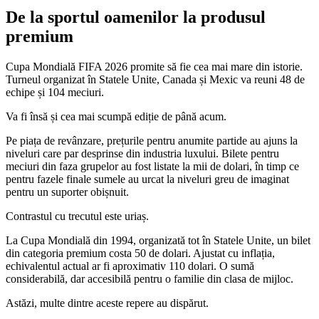
De la sportul oamenilor la produsul
premium
Cupa Mondială FIFA 2026 promite să fie cea mai mare din istorie.
Turneul organizat în Statele Unite, Canada și Mexic va reuni 48 de
echipe și 104 meciuri.
Va fi însă și cea mai scumpă ediție de până acum.
Pe piața de revânzare, prețurile pentru anumite partide au ajuns la
niveluri care par desprinse din industria luxului. Bilete pentru
meciuri din faza grupelor au fost listate la mii de dolari, în timp ce
pentru fazele finale sumele au urcat la niveluri greu de imaginat
pentru un suporter obișnuit.
Contrastul cu trecutul este uriaș.
La Cupa Mondială din 1994, organizată tot în Statele Unite, un bilet
din categoria premium costa 50 de dolari. Ajustat cu inflația,
echivalentul actual ar fi aproximativ 110 dolari. O sumă
considerabilă, dar accesibilă pentru o familie din clasa de mijloc.
Astăzi, multe dintre aceste repere au dispărut.