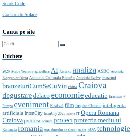
Spark Code
Constructii Solare
Cauta pe site
Etichete
analiza
AI
ASBO
2026
agricultura
Active Yourope
America
Asociatia
Asociatia Culturala BranArt
Asociatia Evolve
branzeturi
Bloggerilor Olteni
Craiova
branzeturiCumSeCuVin
china
economie
degustare
educatie
delaco
Erasmus +
eveniment
film
inteligenta
Festival
Inspire Cinema
Europa
Opera Romana
artificiala
IntenCity
IntenCity 2025
istorie
IT
proiect
Craiova
protectia mediului
politica
poluare
romania
tehnologie
SUA
Romanaia
stop abuzului de alcool
studiu