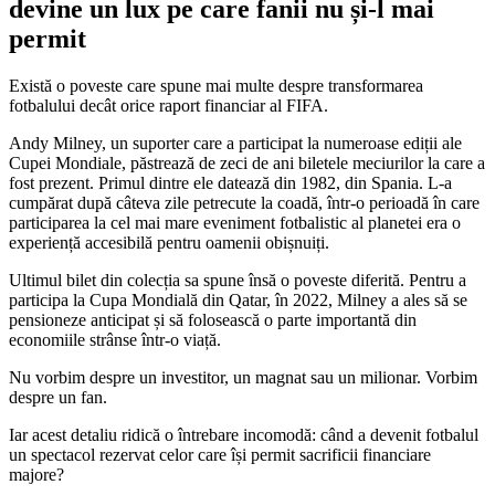
devine un lux pe care fanii nu și-l mai
permit
Există o poveste care spune mai multe despre transformarea
fotbalului decât orice raport financiar al FIFA.
Andy Milney, un suporter care a participat la numeroase ediții ale
Cupei Mondiale, păstrează de zeci de ani biletele meciurilor la care a
fost prezent. Primul dintre ele datează din 1982, din Spania. L-a
cumpărat după câteva zile petrecute la coadă, într-o perioadă în care
participarea la cel mai mare eveniment fotbalistic al planetei era o
experiență accesibilă pentru oamenii obișnuiți.
Ultimul bilet din colecția sa spune însă o poveste diferită. Pentru a
participa la Cupa Mondială din Qatar, în 2022, Milney a ales să se
pensioneze anticipat și să folosească o parte importantă din
economiile strânse într-o viață.
Nu vorbim despre un investitor, un magnat sau un milionar. Vorbim
despre un fan.
Iar acest detaliu ridică o întrebare incomodă: când a devenit fotbalul
un spectacol rezervat celor care își permit sacrificii financiare
majore?