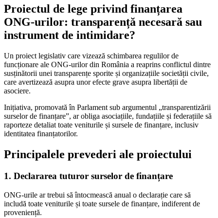
Proiectul de lege privind finanțarea
ONG-urilor: transparență necesară sau
instrument de intimidare?
Un proiect legislativ care vizează schimbarea regulilor de
funcționare ale ONG-urilor din România a reaprins conflictul dintre
susținătorii unei transparențe sporite și organizațiile societății civile,
care avertizează asupra unor efecte grave asupra libertății de
asociere.
Inițiativa, promovată în Parlament sub argumentul „transparentizării
surselor de finanțare”, ar obliga asociațiile, fundațiile și federațiile să
raporteze detaliat toate veniturile și sursele de finanțare, inclusiv
identitatea finanțatorilor.
Principalele prevederi ale proiectului
1. Declararea tuturor surselor de finanțare
ONG-urile ar trebui să întocmească anual o declarație care să
includă toate veniturile și toate sursele de finanțare, indiferent de
proveniență.