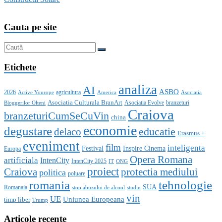
Cauta pe site
Etichete
analiza
AI
ASBO
2026
agricultura
Active Yourope
America
Asociatia
Asociatia Culturala BranArt
Asociatia Evolve
branzeturi
Bloggerilor Olteni
Craiova
branzeturiCumSeCuVin
china
economie
degustare
educatie
delaco
Erasmus +
eveniment
film
inteligenta
Festival
Inspire Cinema
Europa
Opera Romana
artificiala
IntenCity
IntenCity 2025
IT
ONG
proiect
Craiova
protectia mediului
politica
poluare
romania
tehnologie
SUA
Romanaia
stop abuzului de alcool
studiu
vin
UE
Uniunea Europeana
timp liber
Trump
Articole recente