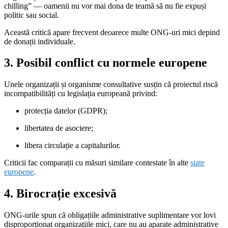
chilling” — oamenii nu vor mai dona de teamă să nu fie expuși
politic sau social.
Această critică apare frecvent deoarece multe ONG-uri mici depind
de donații individuale.
3. Posibil conflict cu normele europene
Unele organizații și organisme consultative susțin că proiectul riscă
incompatibilități cu legislația europeană privind:
protecția datelor (GDPR);
libertatea de asociere;
libera circulație a capitalurilor.
Criticii fac comparații cu măsuri similare contestate în alte
state
europene
.
4. Birocrație excesivă
ONG-urile spun că obligațiile administrative suplimentare vor lovi
disproporționat organizațiile mici, care nu au aparate administrative