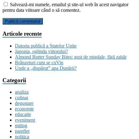
Salvează-mi numele, emailul și site-ul web în acest navigator
pentru data viitoare când o să comentez.
Articole recente
Datoria publică a Statelor Unite
Japonia, oglinda viitorului?
Almond Butter Sunday Bites: gust de migdale, fără zahăr
Brânzeturi cum se cuVin
Unde a „dispărut” apa Dunării?
Categorii
analiza
culinar
degustare
economie
educatie
eveniment
miting
pamflet
politica