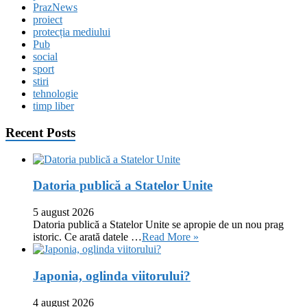
PrazNews
proiect
protecția mediului
Pub
social
sport
stiri
tehnologie
timp liber
Recent Posts
Datoria publică a Statelor Unite
5 august 2026
Datoria publică a Statelor Unite se apropie de un nou prag
istoric. Ce arată datele …
Read More »
Japonia, oglinda viitorului?
4 august 2026