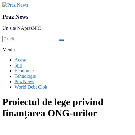
Praz News
Un site NĂprazNIC
Meniu
Acasa
Ştiri
Economie
Tehnologie
PrazNews
World Debt Clok
Proiectul de lege privind
finanțarea ONG-urilor