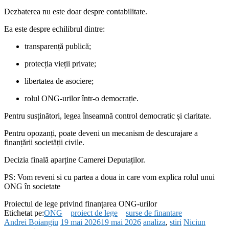
Dezbaterea nu este doar despre contabilitate.
Ea este despre echilibrul dintre:
transparență publică;
protecția vieții private;
libertatea de asociere;
rolul ONG-urilor într-o democrație.
Pentru susținători, legea înseamnă control democratic și claritate.
Pentru opozanți, poate deveni un mecanism de descurajare a
finanțării societății civile.
Decizia finală aparține Camerei Deputaților.
PS: Vom reveni si cu partea a doua in care vom explica rolul unui
ONG în societate
Proiectul de lege privind finanțarea ONG-urilor
Etichetat pe:
ONG
proiect de lege
surse de finantare
Andrei Boiangiu
19 mai 2026
19 mai 2026
analiza
,
stiri
Niciun