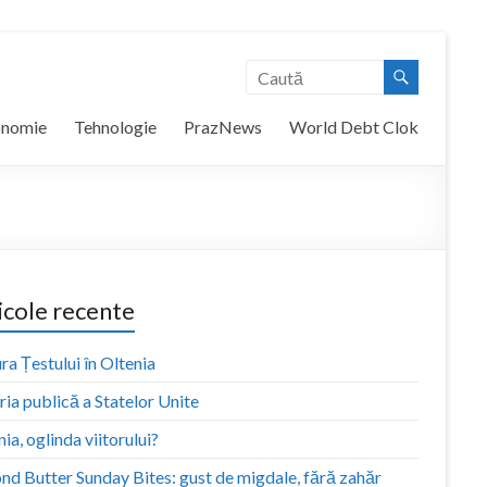
onomie
Tehnologie
PrazNews
World Debt Clok
icole recente
ra Țestului în Oltenia
ia publică a Statelor Unite
ia, oglinda viitorului?
nd Butter Sunday Bites: gust de migdale, fără zahăr