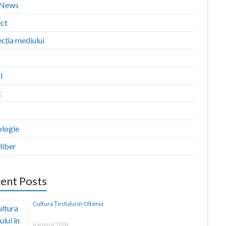
zNews
ect
cția mediului
l
t
ologie
liber
ent Posts
Cultura Țestului în Oltenia
6 august 2026