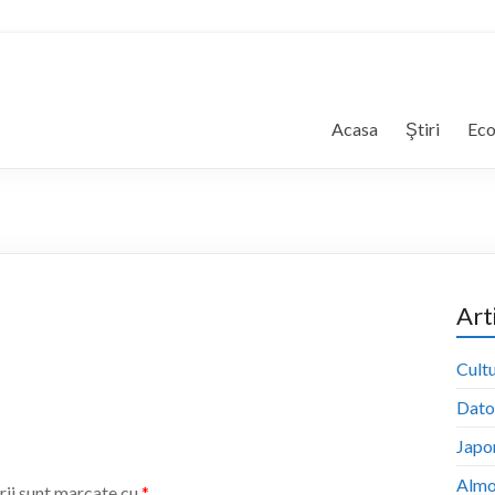
Acasa
Ştiri
Ec
Art
Cultu
Dator
Japon
Almo
rii sunt marcate cu
*