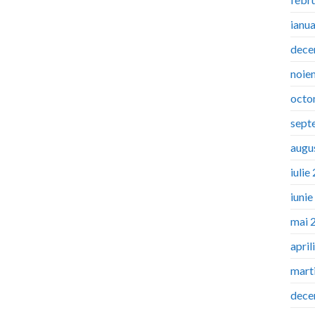
ianu
dece
noie
octo
sept
augu
iulie
iuni
mai 
april
mart
dece