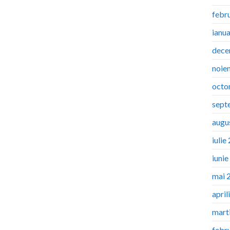
febr
ianu
dece
noie
octo
sept
augu
iulie
iuni
mai 
april
mart
febr