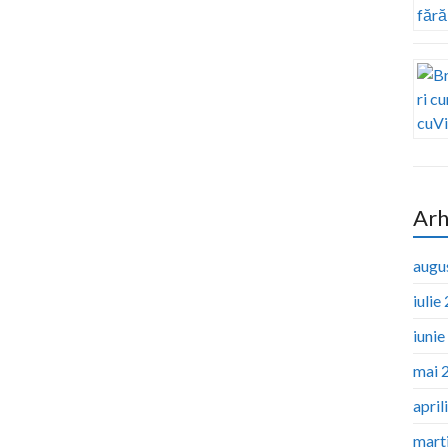
Arh
augu
iulie
iuni
mai 
april
mart