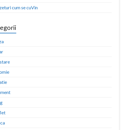
zeturi cum se cuVin
egorii
za
ar
stare
omie
atie
iment
ng
let
ica