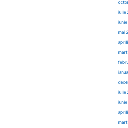
octo
iulie
iuni
mai 
april
mart
febr
ianu
dece
iulie
iuni
april
mart