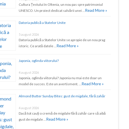
Cultura Țestului în Oltenia, un nou pas spre patrimoniul
Read More »
UNESCO. Un proiect dedicat salvării unei …
Datoria publică a Statelor Unite
5 august 2026
Datoria publică a Statelor Unite se apropie de un nou prag
Read More »
istoric. Ce arată datele …
Japonia, oglinda viitorului?
4 august 2026
Japonia, oglinda viitorului? Japonia nu mai este doar un
Read More »
model de succes. Este un avertisment. …
Almond Butter Sunday Bites: gust de migdale, fără zahăr
4 august 2026
Dacă tot cauți o cremă de migdale fără zahăr care să aibă
Read More »
gust de migdale …