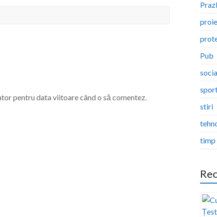
Pra
proi
prote
Pub
socia
spor
ator pentru data viitoare când o să comentez.
stiri
tehn
timp 
Rec