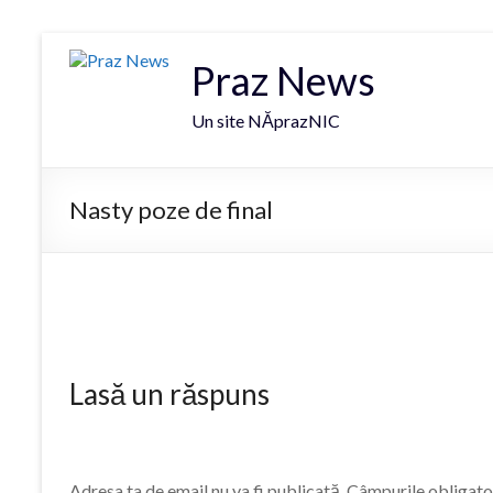
Praz News
Un site NĂprazNIC
Nasty poze de final
Lasă un răspuns
Adresa ta de email nu va fi publicată.
Câmpurile obligato