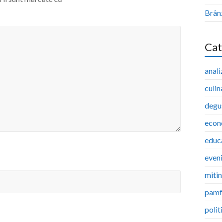
Brân
Cat
anali
culin
degu
econ
educ
even
miti
pamf
polit