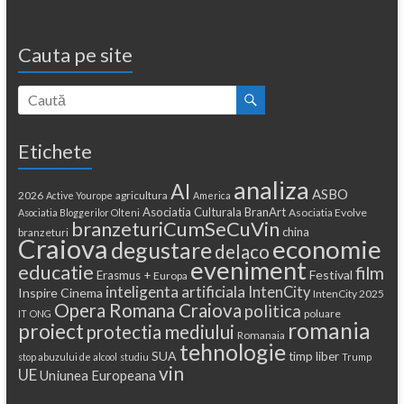
Cauta pe site
Etichete
analiza
AI
ASBO
2026
agricultura
Active Yourope
America
Asociatia Culturala BranArt
Asociatia Evolve
Asociatia Bloggerilor Olteni
branzeturiCumSeCuVin
china
branzeturi
Craiova
economie
degustare
delaco
eveniment
educatie
film
Festival
Erasmus +
Europa
inteligenta artificiala
IntenCity
Inspire Cinema
IntenCity 2025
Opera Romana Craiova
politica
poluare
IT
ONG
romania
proiect
protectia mediului
Romanaia
tehnologie
SUA
timp liber
stop abuzului de alcool
studiu
Trump
vin
UE
Uniunea Europeana