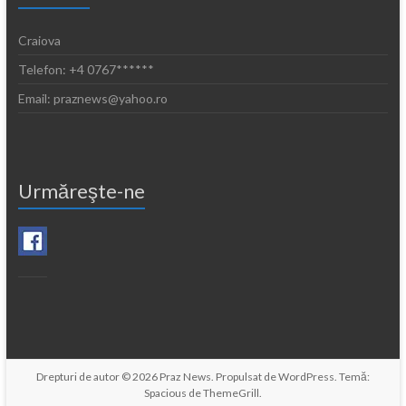
Craiova
Telefon: +4 0767******
Email: praznews@yahoo.ro
Urmăreşte-ne
Drepturi de autor © 2026
Praz News
. Propulsat de
WordPress
. Temă:
Spacious de
ThemeGrill
.