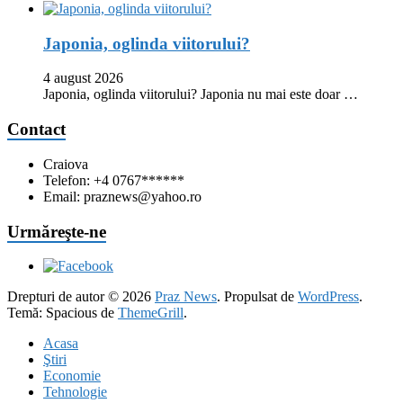
Japonia, oglinda viitorului?
4 august 2026
Japonia, oglinda viitorului? Japonia nu mai este doar …
Contact
Craiova
Telefon: +4 0767******
Email: praznews@yahoo.ro
Urmăreşte-ne
Drepturi de autor © 2026
Praz News
. Propulsat de
WordPress
.
Temă: Spacious de
ThemeGrill
.
Acasa
Ştiri
Economie
Tehnologie