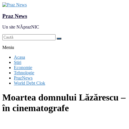
Praz News
Un site NĂprazNIC
Meniu
Acasa
Ştiri
Economie
Tehnologie
PrazNews
World Debt Clok
Moartea domnului Lăzărescu –
în cinematografe