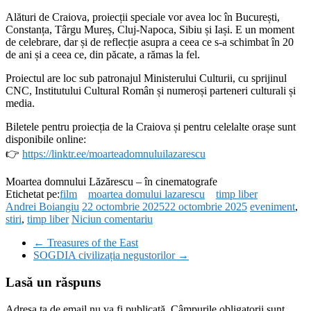
Alături de Craiova, proiecții speciale vor avea loc în București,
Constanța, Târgu Mureș, Cluj-Napoca, Sibiu și Iași. E un moment
de celebrare, dar și de reflecție asupra a ceea ce s-a schimbat în 20
de ani și a ceea ce, din păcate, a rămas la fel.
Proiectul are loc sub patronajul Ministerului Culturii, cu sprijinul
CNC, Institutului Cultural Român și numeroși parteneri culturali și
media.
Biletele pentru proiecția de la Craiova și pentru celelalte orașe sunt
disponibile online:
👉
https://linktr.ee/moarteadomnuluilazarescu
Moartea domnului Lăzărescu – în cinematografe
Etichetat pe:
film
moartea domului lazarescu
timp liber
Andrei Boiangiu
22 octombrie 2025
22 octombrie 2025
eveniment
,
stiri
,
timp liber
Niciun comentariu
←
Treasures of the East
SOGDIA civilizația negustorilor
→
Lasă un răspuns
Adresa ta de email nu va fi publicată.
Câmpurile obligatorii sunt