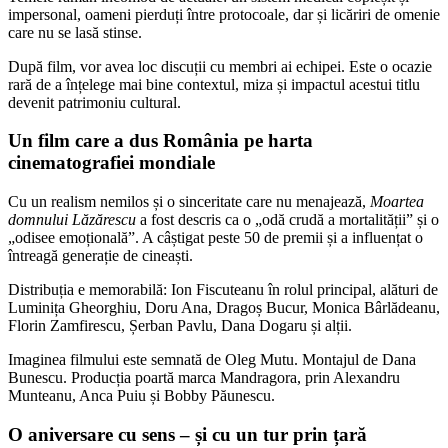
impersonal, oameni pierduți între protocoale, dar și licăriri de omenie
care nu se lasă stinse.
După film, vor avea loc discuții cu membri ai echipei. Este o ocazie
rară de a înțelege mai bine contextul, miza și impactul acestui titlu
devenit patrimoniu cultural.
Un film care a dus România pe harta
cinematografiei mondiale
Cu un realism nemilos și o sinceritate care nu menajează,
Moartea
domnului Lăzărescu
a fost descris ca o „odă crudă a mortalității” și o
„odisee emoțională”. A câștigat peste 50 de premii și a influențat o
întreagă generație de cineaști.
Distribuția e memorabilă: Ion Fiscuteanu în rolul principal, alături de
Luminița Gheorghiu, Doru Ana, Dragoș Bucur, Monica Bârlădeanu,
Florin Zamfirescu, Șerban Pavlu, Dana Dogaru și alții.
Imaginea filmului este semnată de Oleg Mutu. Montajul de Dana
Bunescu. Producția poartă marca Mandragora, prin Alexandru
Munteanu, Anca Puiu și Bobby Păunescu.
O aniversare cu sens – și cu un tur prin țară