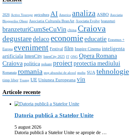
analiza
AI
ASBO
2026
agricultura
Active Yourope
America
Asociatia
Asociatia Culturala BranArt
Asociatia Evolve
branzeturi
Bloggerilor Olteni
Craiova
branzeturiCumSeCuVin
china
economie
degustare
educatie
delaco
Erasmus +
eveniment
film
inteligenta
Festival
Inspire Cinema
Europa
Opera Romana
artificiala
IntenCity
IntenCity 2025
IT
ONG
proiect
Craiova
protectia mediului
politica
poluare
romania
tehnologie
SUA
Romanaia
stop abuzului de alcool
studiu
vin
UE
Uniunea Europeana
timp liber
Trump
Articole recente
Datoria publică a Statelor Unite
5 august 2026
Datoria publică a Statelor Unite se apropie de …