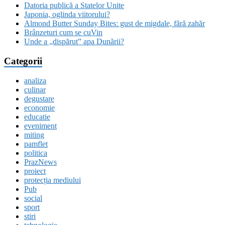
Datoria publică a Statelor Unite
Japonia, oglinda viitorului?
Almond Butter Sunday Bites: gust de migdale, fără zahăr
Brânzeturi cum se cuVin
Unde a „dispărut” apa Dunării?
Categorii
analiza
culinar
degustare
economie
educatie
eveniment
miting
pamflet
politica
PrazNews
proiect
protecția mediului
Pub
social
sport
stiri