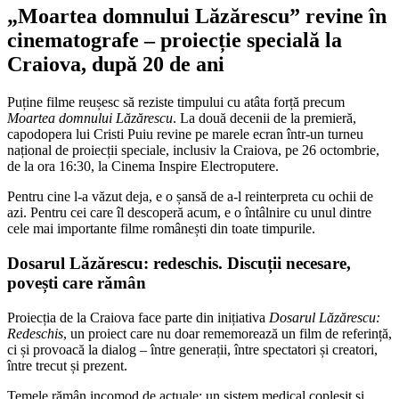
„Moartea domnului Lăzărescu” revine în
cinematografe – proiecție specială la
Craiova, după 20 de ani
Puține filme reușesc să reziste timpului cu atâta forță precum
Moartea domnului Lăzărescu
. La două decenii de la premieră,
capodopera lui Cristi Puiu revine pe marele ecran într-un turneu
național de proiecții speciale, inclusiv la Craiova, pe 26 octombrie,
de la ora 16:30, la Cinema Inspire Electroputere.
Pentru cine l-a văzut deja, e o șansă de a-l reinterpreta cu ochii de
azi. Pentru cei care îl descoperă acum, e o întâlnire cu unul dintre
cele mai importante filme românești din toate timpurile.
Dosarul Lăzărescu: redeschis. Discuții necesare,
povești care rămân
Proiecția de la Craiova face parte din inițiativa
Dosarul Lăzărescu:
Redeschis
, un proiect care nu doar rememorează un film de referință,
ci și provoacă la dialog – între generații, între spectatori și creatori,
între trecut și prezent.
Temele rămân incomod de actuale: un sistem medical copleșit și