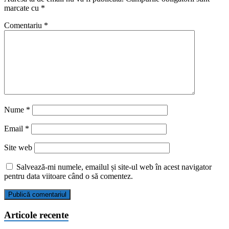
marcate cu
*
Comentariu
*
Nume
*
Email
*
Site web
Salvează-mi numele, emailul și site-ul web în acest navigator
pentru data viitoare când o să comentez.
Articole recente