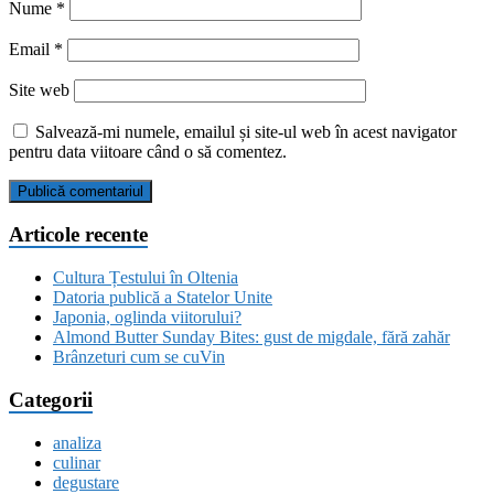
Nume
*
Email
*
Site web
Salvează-mi numele, emailul și site-ul web în acest navigator
pentru data viitoare când o să comentez.
Articole recente
Cultura Țestului în Oltenia
Datoria publică a Statelor Unite
Japonia, oglinda viitorului?
Almond Butter Sunday Bites: gust de migdale, fără zahăr
Brânzeturi cum se cuVin
Categorii
analiza
culinar
degustare