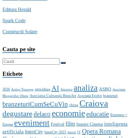
Editura Herald
Spark Code
Constructii Solare
Cauta pe site
Etichete
analiza
AI
ASBO
2026
agricultura
Active Yourope
America
Asociatia
Asociatia Culturala BranArt
Asociatia Evolve
branzeturi
Bloggerilor Olteni
Craiova
branzeturiCumSeCuVin
china
economie
degustare
educatie
delaco
Erasmus +
eveniment
film
inteligenta
Festival
Inspire Cinema
Europa
Opera Romana
artificiala
IntenCity
IntenCity 2025
istorie
IT