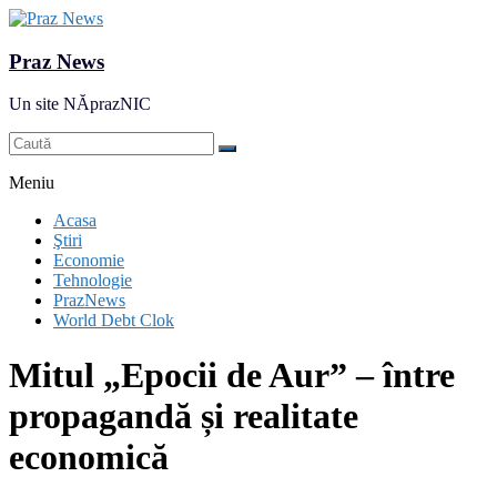
Praz News
Un site NĂprazNIC
Meniu
Acasa
Ştiri
Economie
Tehnologie
PrazNews
World Debt Clok
Mitul „Epocii de Aur” – între
propagandă și realitate
economică