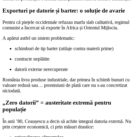
Exporturi pe datorie și barter: o soluție de avarie
Pentru că piețele occidentale refuzau marfa slab calitativă, regimul
comunist a încercat să exporte în Africa și Orientul Mijlociu.
A apărut astfel un sistem problematic:
schimburi de tip barter (utilaje contra materii prime)
contracte neplătite
datorii externe nerecuperate
România livra produse industriale, dar primea în schimb bunuri cu
valoare redusă sau… promisiuni de plată care nu s-au concretizat
niciodată.
„Zero datorii” = austeritate extremă pentru
populație
În anii ’80, Ceaușescu a decis să achite integral datoria externă. Nu
prin creștere economică, ci prin măsuri drastice: