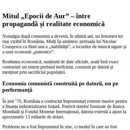
Mitul „Epocii de Aur” – între
propagandă și realitate economică
Nostalgia după comunism a devenit, în ultimii ani, un fenomen tot
mai vizibil în România. Mulți își amintesc perioada lui Nicolae
Ceaușescu ca fiind una a „stabilității”, a locurilor de muncă sigure și
a unei economii „puternice”.
Realitatea economică, susținută de date oficiale, arată însă exact
contrariul: un sistem profund ineficient, construit pe datorii și
menținut prin sacrificiul populației.
Economia comunistă construită pe datorii, nu pe
performanță
În anii ’70, România a contractat împrumuturi externe masive pentru
a finanța industrializarea forțată. Potrivit datelor furnizate de Banca
Mondială și Fondul Monetar Internațional, datoria externă a ajuns la
aproximativ 13 miliarde de dolari.
Problema nu a fost împrumutul în sine, ci modul în care au fost