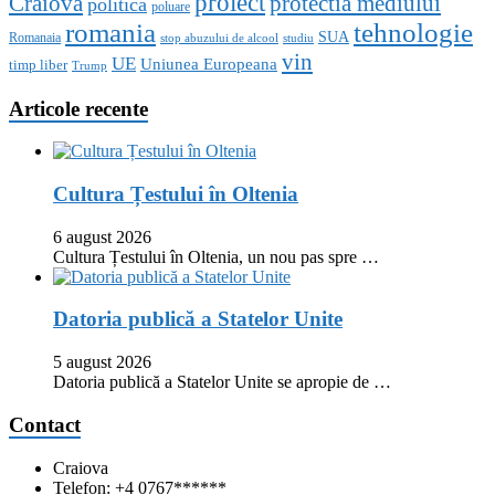
proiect
Craiova
protectia mediului
politica
poluare
romania
tehnologie
SUA
Romanaia
stop abuzului de alcool
studiu
vin
UE
Uniunea Europeana
timp liber
Trump
Articole recente
Cultura Țestului în Oltenia
6 august 2026
Cultura Țestului în Oltenia, un nou pas spre …
Datoria publică a Statelor Unite
5 august 2026
Datoria publică a Statelor Unite se apropie de …
Contact
Craiova
Telefon: +4 0767******