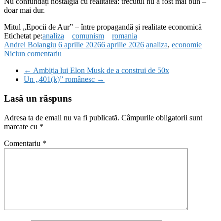
Nu confundați nostalgia cu realitatea: trecutul nu a fost mai bun –
doar mai dur.
Mitul „Epocii de Aur” – între propagandă și realitate economică
Etichetat pe:
analiza
comunism
romania
Andrei Boiangiu
6 aprilie 2026
6 aprilie 2026
analiza
,
economie
Niciun comentariu
←
Ambiția lui Elon Musk de a construi de 50x
Un „401(k)” românesc
→
Lasă un răspuns
Adresa ta de email nu va fi publicată.
Câmpurile obligatorii sunt
marcate cu
*
Comentariu
*