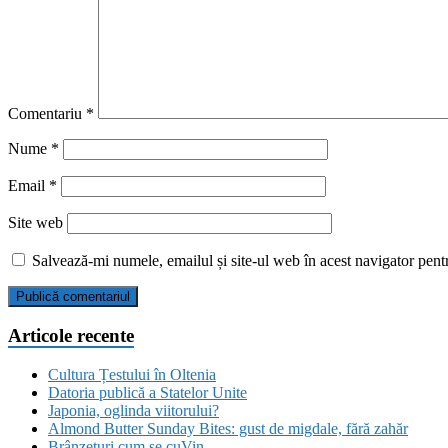
Comentariu
*
Nume
*
Email
*
Site web
Salvează-mi numele, emailul și site-ul web în acest navigator pent
Articole recente
Cultura Țestului în Oltenia
Datoria publică a Statelor Unite
Japonia, oglinda viitorului?
Almond Butter Sunday Bites: gust de migdale, fără zahăr
Brânzeturi cum se cuVin