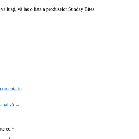
vă luați, vă las o listă a produselor Sunday Bites:
 comentariu
 analiză
→
ate cu
*