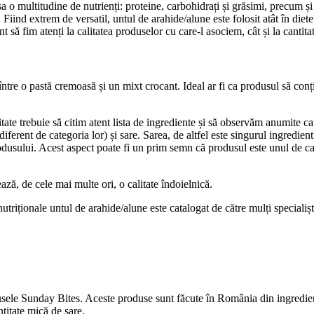
 sa o multitudine de nutrienți: proteine, carbohidrați și grăsimi, precum 
. Fiind extrem de versatil, untul de arahide/alune este folosit atât în diet
t să fim atenți la calitatea produselor cu care-l asociem, cât și la cant
între o pastă cremoasă și un mixt crocant. Ideal ar fi ca produsul să con
te trebuie să citim atent lista de ingrediente și să observăm anumite carac
iferent de categoria lor) și sare. Sarea, de altfel este singurul ingredi
odusului. Acest aspect poate fi un prim semn că produsul este unul de cali
ează, de cele mai multe ori, o calitate îndoielnică.
i nutriționale untul de arahide/alune este catalogat de către mulți speciali
usele Sunday Bites. Aceste produse sunt făcute în România din ingredie
antitate mică de sare.