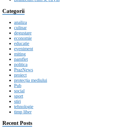
Categorii
analiza
culinar
degustare
economie
educatie
eveniment
miting
pamflet
politica
PrazNews
proiect
protecția mediului
Pub
social
sport
stiri
tehnologie
timp liber
Recent Posts