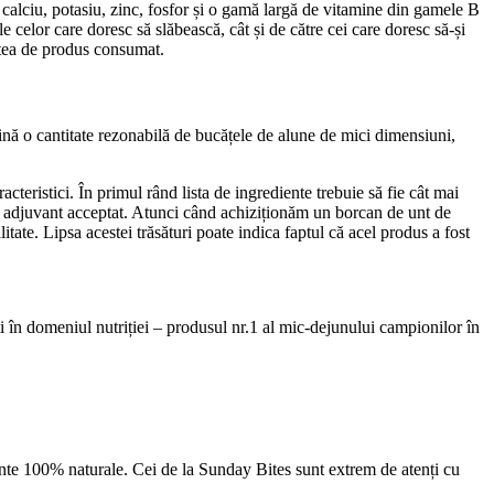
și calciu, potasiu, zinc, fosfor și o gamă largă de vitamine din gamele B
ele celor care doresc să slăbească, cât și de către cei care doresc să-și
itatea de produs consumat.
țină o cantitate rezonabilă de bucățele de alune de mici dimensiuni,
teristici. În primul rând lista de ingrediente trebuie să fie cât mai
ent adjuvant acceptat. Atunci când achiziționăm un borcan de unt de
tate. Lipsa acestei trăsături poate indica faptul că acel produs a fost
ști în domeniul nutriției – produsul nr.1 al mic-dejunului campionilor în
nte 100% naturale. Cei de la Sunday Bites sunt extrem de atenți cu