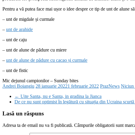
Pentru a vă putea face mai ușor o idee despre ce tip de unt de alune să 
– unt de migdale și curmale
–
unt de arahide
– unt de caju
– unt de alune de pădure cu miere
–
unt de alune de pădure cu cacao și curmale
– unt de fistic
Mic dejunul campionilor – Sunday bites
Andrei Boiangiu
28 ianuarie 2022
1 februarie 2022
PrazNews
Niciun
←
Uite Santa, nu e Santa, in gradina la Jianca
De ce nu sunt optimist în legătură cu situația din Ucraina scurtă
Lasă un răspuns
Adresa ta de email nu va fi publicată.
Câmpurile obligatorii sunt marc