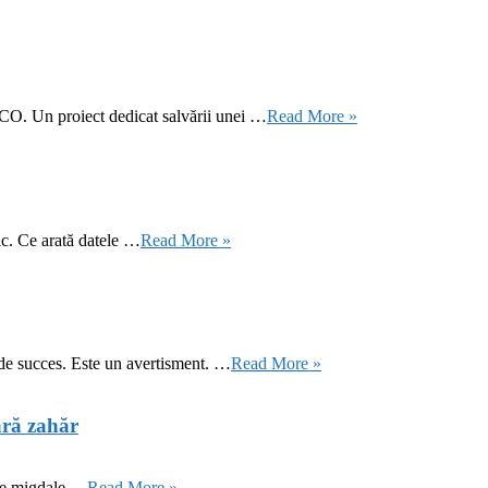
CO. Un proiect dedicat salvării unei …
Read More »
ic. Ce arată datele …
Read More »
 de succes. Este un avertisment. …
Read More »
ără zahăr
 de migdale …
Read More »