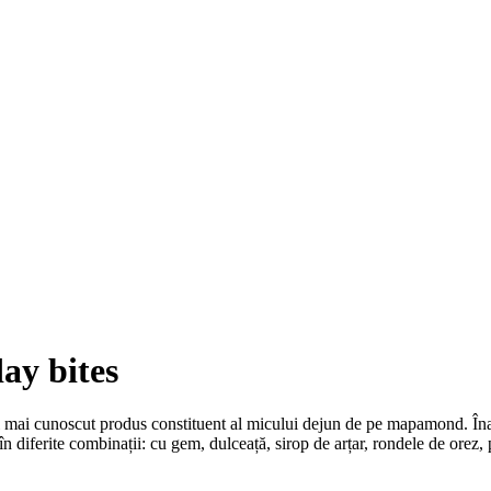
ay bites
 mai cunoscut produs constituent al micului dejun de pe mapamond. Înaint
 în diferite combinații: cu gem, dulceață, sirop de arțar, rondele de orez,