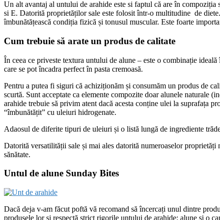
Un alt avantaj al untului de arahide este si faptul că are în compoziția
si E. Datorită proprietăților sale este folosit într-o multitudine de diete
îmbunătățească condiția fizică și tonusul muscular. Este foarte importan
Cum trebuie să arate un produs de calitate
În ceea ce priveste textura untului de alune – este o combinație ideală 
care se pot încadra perfect în pasta cremoasă.
Pentru a putea fi siguri că achiziționăm și consumăm un produs de calita
scurtă. Sunt acceptate ca elemente compozite doar alunele naturale (ind
arahide trebuie să privim atent dacă acesta conține ulei la suprafața pr
“îmbunătățit” cu uleiuri hidrogenate.
Adaosul de diferite tipuri de uleiuri și o listă lungă de ingrediente trăd
Datorită versatilității sale și mai ales datorită numeroaselor proprietăț
sănătate.
Untul de alune Sunday Bites
Dacă deja v-am făcut poftă vă recomand să încercați unul dintre prod
produsele lor și respectă strict rigorile untului de arahide: alune și o c