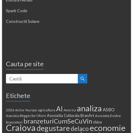
Spark Code
Constructii Solare
Cauta pe site
Etichete
analiza
AI
ASBO
2026
agricultura
Active Yourope
America
Asociatia Culturala BranArt
Asociatia Evolve
Asociatia Bloggerilor Olteni
branzeturiCumSeCuVin
china
branzeturi
Craiova
economie
degustare
delaco