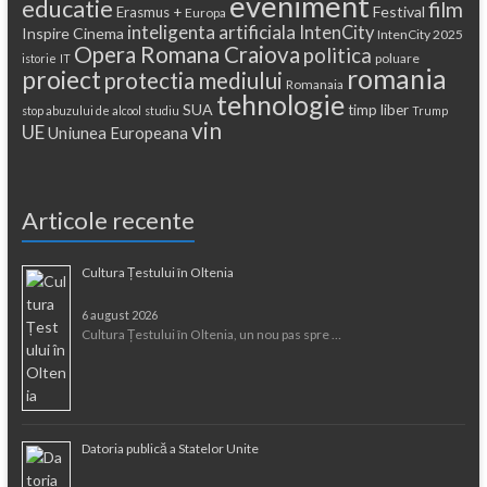
eveniment
educatie
film
Festival
Erasmus +
Europa
inteligenta artificiala
IntenCity
Inspire Cinema
IntenCity 2025
Opera Romana Craiova
politica
poluare
istorie
IT
romania
proiect
protectia mediului
Romanaia
tehnologie
SUA
timp liber
stop abuzului de alcool
studiu
Trump
vin
UE
Uniunea Europeana
Articole recente
Cultura Țestului în Oltenia
6 august 2026
Cultura Țestului în Oltenia, un nou pas spre …
Datoria publică a Statelor Unite