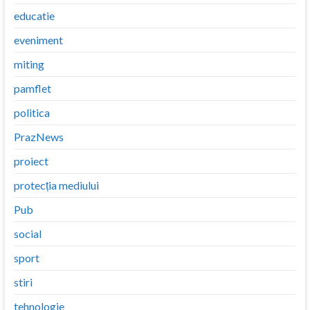
educatie
eveniment
miting
pamflet
politica
PrazNews
proiect
protecția mediului
Pub
social
sport
stiri
tehnologie