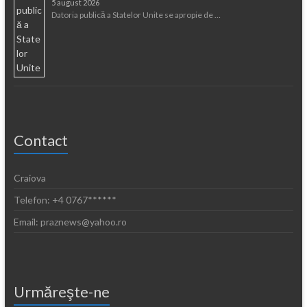
5 august 2026
Datoria publică a Statelor Unite se apropie de …
Contact
Craiova
Telefon: +4 0767******
Email: praznews@yahoo.ro
Urmăreşte-ne