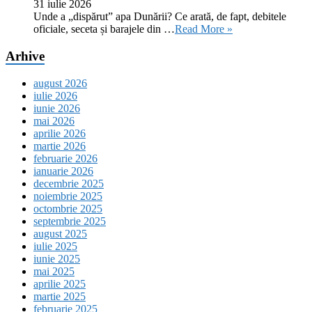
31 iulie 2026
Unde a „dispărut” apa Dunării? Ce arată, de fapt, debitele
oficiale, seceta și barajele din …
Read More »
Arhive
august 2026
iulie 2026
iunie 2026
mai 2026
aprilie 2026
martie 2026
februarie 2026
ianuarie 2026
decembrie 2025
noiembrie 2025
octombrie 2025
septembrie 2025
august 2025
iulie 2025
iunie 2025
mai 2025
aprilie 2025
martie 2025
februarie 2025