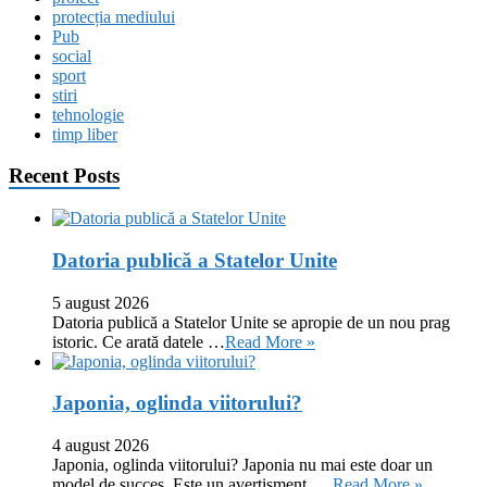
protecția mediului
Pub
social
sport
stiri
tehnologie
timp liber
Recent Posts
Datoria publică a Statelor Unite
5 august 2026
Datoria publică a Statelor Unite se apropie de un nou prag
istoric. Ce arată datele …
Read More »
Japonia, oglinda viitorului?
4 august 2026
Japonia, oglinda viitorului? Japonia nu mai este doar un
model de succes. Este un avertisment. …
Read More »