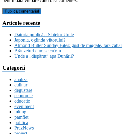
pentru data viitoare când o să comentez.
Articole recente
Datoria publică a Statelor Unite
Japonia, oglinda viitorului?
Almond Butter Sunday Bites: gust de migdale, fără zahăr
Brânzeturi cum se cuVin
Unde a „dispărut” apa Dunării?
Categorii
analiza
culinar
degustare
economie
educatie
eveniment
miting
pamflet
politica
PrazNews
proiect