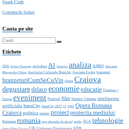
Spark Code
Constructii Solare
Cauta pe site
Etichete
analiza
AI
ASBO
2026
agricultura
Active Yourope
America
Asociatia
Asociatia Culturala BranArt
Asociatia Evolve
branzeturi
Bloggerilor Olteni
Craiova
branzeturiCumSeCuVin
china
economie
degustare
educatie
delaco
Erasmus +
eveniment
film
inteligenta
Festival
Inspire Cinema
Europa
Opera Romana
artificiala
IntenCity
IntenCity 2025
IT
ONG
proiect
Craiova
protectia mediului
politica
poluare
romania
tehnologie
SUA
Romanaia
stop abuzului de alcool
studiu
vin
UE
Uniunea Europeana
timp liber
Trump