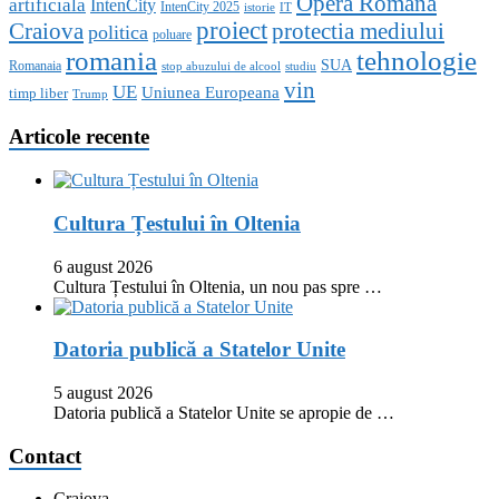
Opera Romana
artificiala
IntenCity
IntenCity 2025
istorie
IT
proiect
Craiova
protectia mediului
politica
poluare
romania
tehnologie
SUA
Romanaia
stop abuzului de alcool
studiu
vin
UE
Uniunea Europeana
timp liber
Trump
Articole recente
Cultura Țestului în Oltenia
6 august 2026
Cultura Țestului în Oltenia, un nou pas spre …
Datoria publică a Statelor Unite
5 august 2026
Datoria publică a Statelor Unite se apropie de …
Contact
Craiova