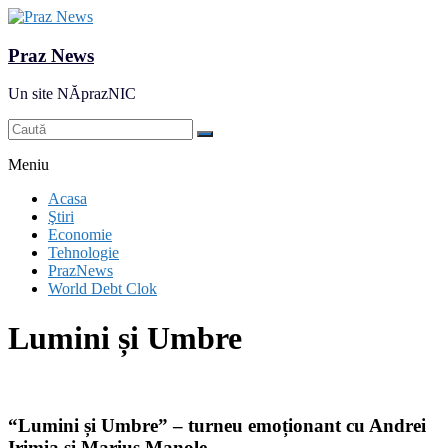
Praz News
Un site NĂprazNIC
Meniu
Acasa
Ştiri
Economie
Tehnologie
PrazNews
World Debt Clok
Lumini și Umbre
“Lumini și Umbre” – turneu emoționant cu Andrei
Irimia și Marius Manole