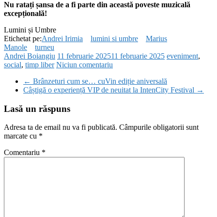
Nu ratați șansa de a fi parte din această poveste muzicală
excepțională!
Lumini și Umbre
Etichetat pe:
Andrei Irimia
lumini si umbre
Marius
Manole
turneu
Andrei Boiangiu
11 februarie 2025
11 februarie 2025
eveniment
,
social
,
timp liber
Niciun comentariu
←
Brânzeturi cum se… cuVin ediție aniversală
Câștigă o experiență VIP de neuitat la IntenCity Festival
→
Lasă un răspuns
Adresa ta de email nu va fi publicată.
Câmpurile obligatorii sunt
marcate cu
*
Comentariu
*