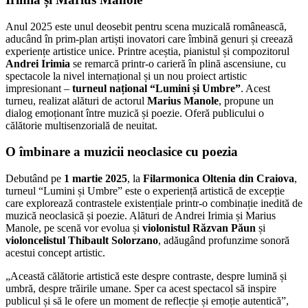
Anul 2025 este unul deosebit pentru scena muzicală românească,
aducând în prim-plan artiști inovatori care îmbină genuri și creează
experiențe artistice unice. Printre aceștia, pianistul și compozitorul
Andrei Irimia
se remarcă printr-o carieră în plină ascensiune, cu
spectacole la nivel internațional și un nou proiect artistic
impresionant –
turneul național “Lumini și Umbre”
. Acest
turneu, realizat alături de actorul
Marius Manole
, propune un
dialog emoționant între muzică și poezie. Oferă publicului o
călătorie multisenzorială de neuitat.
O îmbinare a muzicii neoclasice cu poezia
Debutând pe
1 martie 2025
, la
Filarmonica Oltenia din Craiova
,
turneul “Lumini și Umbre” este o experiență artistică de excepție
care explorează contrastele existențiale printr-o combinație inedită de
muzică neoclasică și poezie. Alături de Andrei Irimia și Marius
Manole, pe scenă vor evolua și
violonistul Răzvan Păun
și
violoncelistul Thibault Solorzano
, adăugând profunzime sonoră
acestui concept artistic.
„Această călătorie artistică este despre contraste, despre lumină și
umbră, despre trăirile umane. Sper ca acest spectacol să inspire
publicul și să le ofere un moment de reflecție și emoție autentică”,