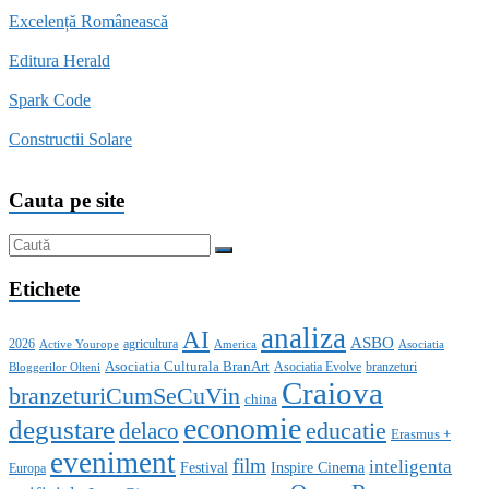
Excelență Românească
Editura Herald
Spark Code
Constructii Solare
Cauta pe site
Etichete
analiza
AI
ASBO
2026
agricultura
Active Yourope
America
Asociatia
Asociatia Culturala BranArt
Asociatia Evolve
branzeturi
Bloggerilor Olteni
Craiova
branzeturiCumSeCuVin
china
economie
degustare
educatie
delaco
Erasmus +
eveniment
film
inteligenta
Festival
Inspire Cinema
Europa