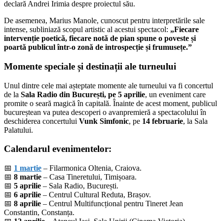
declară Andrei Irimia despre proiectul său.
De asemenea, Marius Manole, cunoscut pentru interpretările sale
intense, subliniază scopul artistic al acestui spectacol:
„Fiecare
intervenție poetică, fiecare notă de pian spune o poveste și
poartă publicul într-o zonă de introspecție și frumusețe.”
Momente speciale și destinații ale turneului
Unul dintre cele mai așteptate momente ale turneului va fi concertul
de la
Sala Radio din București, pe 5 aprilie
, un eveniment care
promite o seară magică în capitală. Înainte de acest moment, publicul
bucureștean va putea descoperi o avanpremieră a spectacolului în
deschiderea concertului
Vunk Simfonic
, pe
14 februarie
, la Sala
Palatului.
Calendarul evenimentelor:
📅
1 martie
– Filarmonica Oltenia, Craiova.
📅
8 martie
– Casa Tineretului, Timișoara.
📅
5 aprilie
– Sala Radio, București.
📅
6 aprilie
– Centrul Cultural Reduta, Brașov.
📅
8 aprilie
– Centrul Multifuncțional pentru Tineret Jean
Constantin, Constanța.