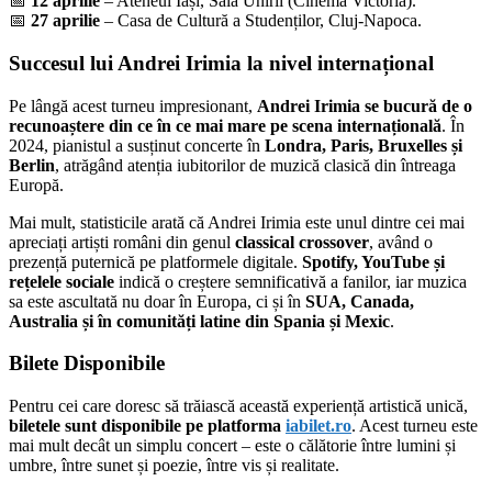
📅
12 aprilie
– Ateneul Iași, Sala Unirii (Cinema Victoria).
📅
27 aprilie
– Casa de Cultură a Studenților, Cluj-Napoca.
Succesul lui Andrei Irimia la nivel internațional
Pe lângă acest turneu impresionant,
Andrei Irimia se bucură de o
recunoaștere din ce în ce mai mare pe scena internațională
. În
2024, pianistul a susținut concerte în
Londra, Paris, Bruxelles și
Berlin
, atrăgând atenția iubitorilor de muzică clasică din întreaga
Europă.
Mai mult, statisticile arată că Andrei Irimia este unul dintre cei mai
apreciați artiști români din genul
classical crossover
, având o
prezență puternică pe platformele digitale.
Spotify, YouTube și
rețelele sociale
indică o creștere semnificativă a fanilor, iar muzica
sa este ascultată nu doar în Europa, ci și în
SUA, Canada,
Australia și în comunități latine din Spania și Mexic
.
Bilete Disponibile
Pentru cei care doresc să trăiască această experiență artistică unică,
biletele sunt disponibile pe platforma
iabilet.ro
. Acest turneu este
mai mult decât un simplu concert – este o călătorie între lumini și
umbre, între sunet și poezie, între vis și realitate.