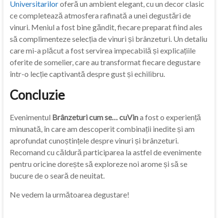
Universitarilor
oferă un ambient elegant, cu un decor clasic
ce completează atmosfera rafinată a unei degustări de
vinuri. Meniul a fost bine găndit, fiecare preparat fiind ales
să complimenteze selecția de vinuri și brânzeturi. Un detaliu
care mi-a plăcut a fost servirea impecabilă și explicațiile
oferite de somelier, care au transformat fiecare degustare
într-o lecție captivantă despre gust și echilibru.
Concluzie
Evenimentul
Brânzeturi cum se… cuVin
a fost o experiență
minunată, în care am descoperit combinații inedite și am
aprofundat cunoștințele despre vinuri și brânzeturi.
Recomand cu căldură participarea la astfel de evenimente
pentru oricine dorește să exploreze noi arome și să se
bucure de o seară de neuitat.
Ne vedem la următoarea degustare!