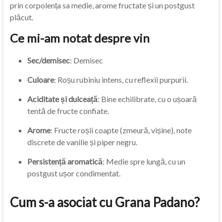
prin corpolența sa medie, arome fructate și un postgust
plăcut.
Ce mi-am notat despre vin
Sec/demisec
: Demisec
Culoare
: Roșu rubiniu intens, cu reflexii purpurii.
Aciditate și dulceață
: Bine echilibrate, cu o ușoară
tentă de fructe confiate.
Arome
: Fructe roșii coapte (zmeură, vișine), note
discrete de vanilie și piper negru.
Persistență aromatică
: Medie spre lungă, cu un
postgust ușor condimentat.
Cum s-a asociat cu Grana Padano?