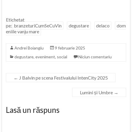
Etichetat
pe:
branzeturiCumSeCuVin
degustare
delaco
dom
eniile vanju mare
Andrei Boiangiu
9 februarie 2025
degustare
,
eveniment
,
social
Niciun comentariu
←
J Balvin pe scena Festivalului IntenCity 2025
Lumini și Umbre
→
Lasă un răspuns