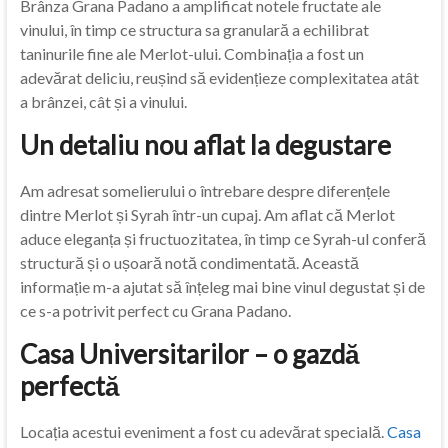
Brânza Grana Padano a amplificat notele fructate ale
vinului, în timp ce structura sa granulară a echilibrat
taninurile fine ale Merlot-ului. Combinația a fost un
adevărat deliciu, reușind să evidențieze complexitatea atât
a brânzei, cât și a vinului.
Un detaliu nou aflat la degustare
Am adresat somelierului o întrebare despre diferențele
dintre Merlot și Syrah într-un cupaj. Am aflat că Merlot
aduce eleganța și fructuozitatea, în timp ce Syrah-ul conferă
structură și o ușoară notă condimentată. Această
informație m-a ajutat să înțeleg mai bine vinul degustat și de
ce s-a potrivit perfect cu Grana Padano.
Casa Universitarilor – o gazdă
perfectă
Locația acestui eveniment a fost cu adevărat specială.
Casa