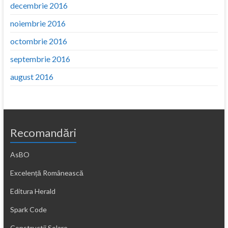
decembrie 2016
noiembrie 2016
octombrie 2016
septembrie 2016
august 2016
Recomandări
AsBO
Excelență Românească
Editura Herald
Spark Code
Constructii Solare