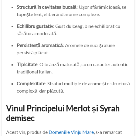
Structură în cavitatea bucală
: Ușor sfărâmicioasă, se
topește lent, eliberând arome complexe.
Echilibru gustativ
: Gust dulceag, bine echilibrat cu
sărătura moderată.
Persistență aromatică
: Aromele de nuci și alune
persistă plăcut.
Tipicitate
: O brânză maturată, cu un caracter autentic,
tradițional italian.
Complexitate
: Straturi multiple de arome și o structură
complexă, dar plăcută.
Vinul Principelui Merlot și Syrah
demisec
Acest vin, produs de
Domeniile Vinju Mare
, s-a remarcat