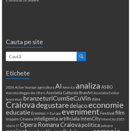
Cauta pe site
Etichete
analiza
AI
ASBO
2026
agricultura
Active Yourope
America
Asociatia Culturala BranArt
Asociatia Evolve
Asociatia Bloggerilor Olteni
branzeturiCumSeCuVin
china
branzeturi
Craiova
economie
degustare
delaco
eveniment
educatie
film
Festival
Erasmus +
Europa
inteligenta artificiala
IntenCity
Inspire Cinema
IntenCity 2025
Opera Romana Craiova
politica
poluare
istorie
IT
romania