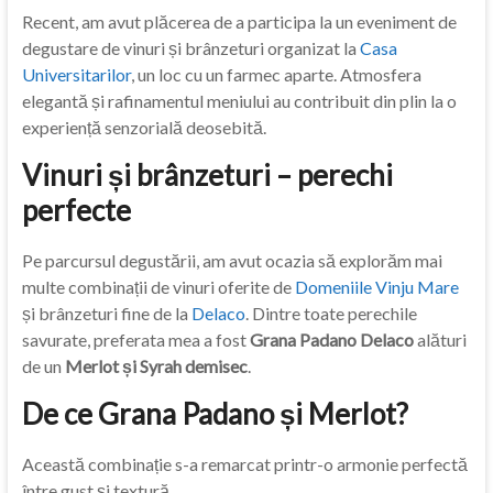
Recent, am avut plăcerea de a participa la un eveniment de
degustare de vinuri și brânzeturi organizat la
Casa
Universitarilor
, un loc cu un farmec aparte. Atmosfera
elegantă și rafinamentul meniului au contribuit din plin la o
experiență senzorială deosebită.
Vinuri și brânzeturi – perechi
perfecte
Pe parcursul degustării, am avut ocazia să explorăm mai
multe combinații de vinuri oferite de
Domeniile Vinju Mare
și brânzeturi fine de la
Delaco
. Dintre toate perechile
savurate, preferata mea a fost
Grana Padano Delaco
alături
de un
Merlot și Syrah demisec
.
De ce Grana Padano și Merlot?
Această combinație s-a remarcat printr-o armonie perfectă
între gust și textură.