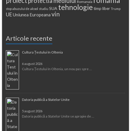
proiect
protectia mediului
Romanaia
tehnologie
SUA
timp liber
stop abuzului de alcool
studiu
Trump
vin
UE
Uniunea Europeana
Articole recente
Cultura Țestului în Oltenia
6 august 2026
Cultura Țestului în Oltenia, un nou pas spre …
Datoria publică a Statelor Unite
5 august 2026
Datoria publică a Statelor Unite se apropie de …