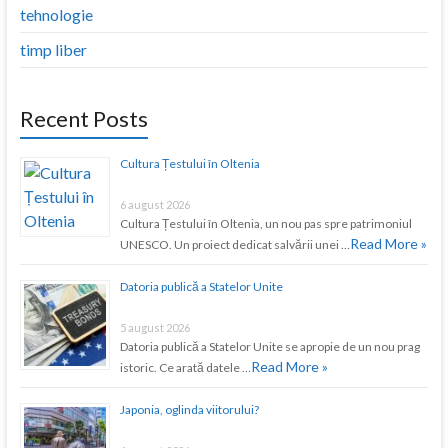
tehnologie
timp liber
Recent Posts
Cultura Țestului în Oltenia
6 august 2026
Cultura Țestului în Oltenia, un nou pas spre patrimoniul
Read More »
UNESCO. Un proiect dedicat salvării unei …
Datoria publică a Statelor Unite
5 august 2026
Datoria publică a Statelor Unite se apropie de un nou prag
Read More »
istoric. Ce arată datele …
Japonia, oglinda viitorului?