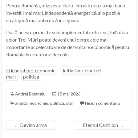
Pentru România, miza este clară: infrastructură mai bună,
investiții mai mari, independență energetică și o poziție
strategică mai puternică în regiune.
Dacă aceste proiecte sunt implementate eficient, Inițiativa
celor Trei Mări poate deveni unul dintre cele mai
importante acceleratoare de dezvoltare economică pentru
România în următorul deceniu.
Etichetat pe:
economie
initiative celor trei
mari
politica
Andrei Boiangiu
15 mai 2026
analiza
,
economie
,
politica
,
stiri
Niciun comentariu
←
Devino arma
Efectul Cantillon
→