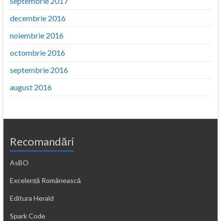
septembrie 2017
decembrie 2016
noiembrie 2016
octombrie 2016
septembrie 2016
august 2016
Recomandări
AsBO
Excelență Românească
Editura Herald
Spark Code