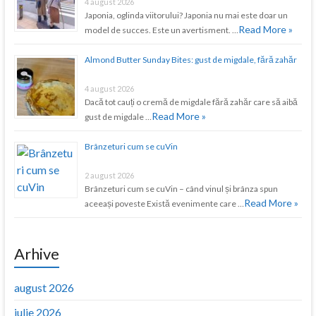
4 august 2026
Japonia, oglinda viitorului? Japonia nu mai este doar un
Read More »
model de succes. Este un avertisment. …
Almond Butter Sunday Bites: gust de migdale, fără zahăr
4 august 2026
Dacă tot cauți o cremă de migdale fără zahăr care să aibă
Read More »
gust de migdale …
Brânzeturi cum se cuVin
2 august 2026
Brânzeturi cum se cuVin – când vinul și brânza spun
Read More »
aceeași poveste Există evenimente care …
Arhive
august 2026
iulie 2026