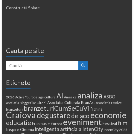
Constructii Solare
Cauta pe site
Etichete
analiza
AI
ASBO
2026
agricultura
Active Yourope
America
Asociatia Culturala BranArt
Asociatia Evolve
Asociatia Bloggerilor Olteni
branzeturiCumSeCuVin
china
branzeturi
Craiova
economie
degustare
delaco
eveniment
educatie
film
Festival
Erasmus +
Europa
inteligenta artificiala
IntenCity
Inspire Cinema
IntenCity 2025