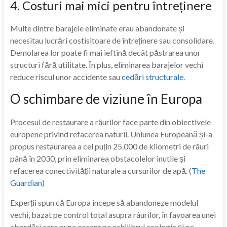
4. Costuri mai mici pentru întreținere
Multe dintre barajele eliminate erau abandonate și
necesitau lucrări costisitoare de întreținere sau consolidare.
Demolarea lor poate fi mai ieftină decât păstrarea unor
structuri fără utilitate. În plus, eliminarea barajelor vechi
reduce riscul unor accidente sau
cedări structurale
.
O schimbare de viziune în Europa
Procesul de restaurare a râurilor face parte din obiectivele
europene privind refacerea naturii. Uniunea Europeană și-a
propus restaurarea a cel puțin 25.000 de kilometri de râuri
până în 2030, prin eliminarea obstacolelor inutile și
refacerea conectivității naturale a cursurilor de apă. (
The
Guardian
)
Experții spun că Europa începe să abandoneze modelul
vechi, bazat pe control total asupra râurilor, în favoarea unei
abordări care pune accent pe echilibrul ecologic și pe