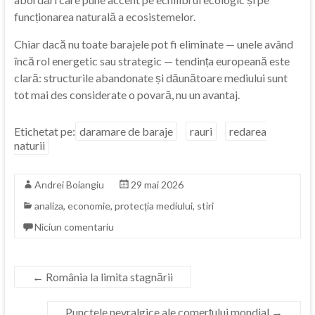
funcționarea naturală a ecosistemelor.
Chiar dacă nu toate barajele pot fi eliminate — unele având
încă rol energetic sau strategic — tendința europeană este
clară: structurile abandonate și dăunătoare mediului sunt
tot mai des considerate o povară, nu un avantaj.
Etichetat pe:
daramare de baraje
rauri
redarea
naturii
Andrei Boiangiu
29 mai 2026
analiza
,
economie
,
protecția mediului
,
stiri
Niciun comentariu
←
România la limita stagnării
Punctele nevralgice ale comerțului mondial
→