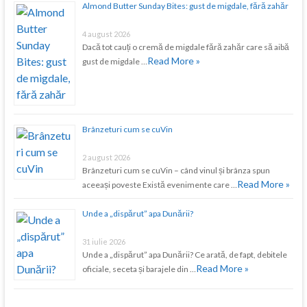
Almond Butter Sunday Bites: gust de migdale, fără zahăr
4 august 2026
Dacă tot cauți o cremă de migdale fără zahăr care să aibă
Read More »
gust de migdale …
Brânzeturi cum se cuVin
2 august 2026
Brânzeturi cum se cuVin – când vinul și brânza spun
Read More »
aceeași poveste Există evenimente care …
Unde a „dispărut” apa Dunării?
31 iulie 2026
Unde a „dispărut” apa Dunării? Ce arată, de fapt, debitele
Read More »
oficiale, seceta și barajele din …