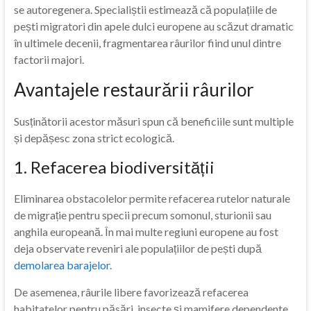
se autoregenera. Specialiștii estimează că populațiile de
pești migratori din apele dulci europene au scăzut dramatic
în ultimele decenii, fragmentarea râurilor fiind unul dintre
factorii majori.
Avantajele restaurării râurilor
Susținătorii acestor măsuri spun că beneficiile sunt multiple
și depășesc zona strict ecologică.
1. Refacerea biodiversității
Eliminarea obstacolelor permite refacerea rutelor naturale
de migrație pentru specii precum somonul, sturionii sau
anghila europeană. În mai multe regiuni europene au fost
deja observate reveniri ale populațiilor de pești după
demolarea barajelor
.
De asemenea, râurile libere favorizează refacerea
habitatelor pentru păsări, insecte și mamifere dependente