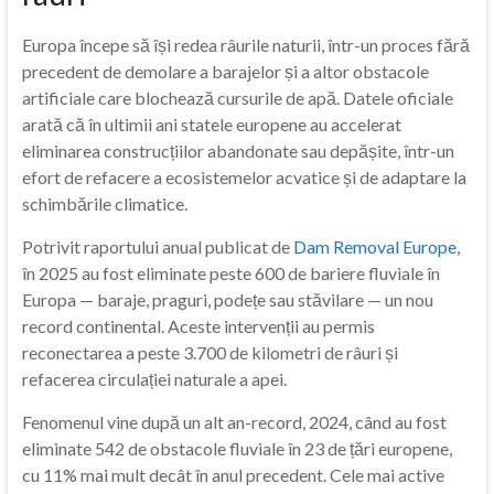
Europa începe să își redea râurile naturii, într-un proces fără
precedent de demolare a barajelor și a altor obstacole
artificiale care blochează cursurile de apă. Datele oficiale
arată că în ultimii ani statele europene au accelerat
eliminarea construcțiilor abandonate sau depășite, într-un
efort de refacere a ecosistemelor acvatice și de adaptare la
schimbările climatice.
Potrivit raportului anual publicat de
Dam Removal Europe
,
în 2025 au fost eliminate peste 600 de bariere fluviale în
Europa — baraje, praguri, podețe sau stăvilare — un nou
record continental. Aceste intervenții au permis
reconectarea a peste 3.700 de kilometri de râuri și
refacerea circulației naturale a apei.
Fenomenul vine după un alt an-record, 2024, când au fost
eliminate 542 de obstacole fluviale în 23 de țări europene,
cu 11% mai mult decât în anul precedent. Cele mai active