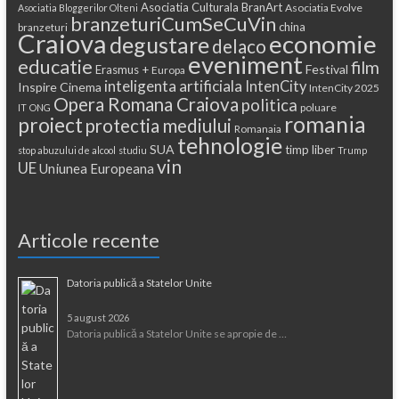
Asociatia Culturala BranArt
Asociatia Evolve
Asociatia Bloggerilor Olteni
branzeturiCumSeCuVin
china
branzeturi
Craiova
economie
degustare
delaco
eveniment
educatie
film
Festival
Erasmus +
Europa
inteligenta artificiala
IntenCity
Inspire Cinema
IntenCity 2025
Opera Romana Craiova
politica
poluare
IT
ONG
romania
proiect
protectia mediului
Romanaia
tehnologie
SUA
timp liber
stop abuzului de alcool
studiu
Trump
vin
UE
Uniunea Europeana
Articole recente
Datoria publică a Statelor Unite
5 august 2026
Datoria publică a Statelor Unite se apropie de …