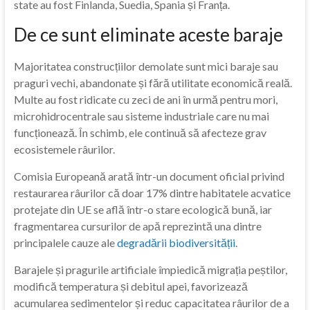
state au fost Finlanda, Suedia, Spania și Franța.
De ce sunt eliminate aceste baraje
Majoritatea construcțiilor demolate sunt mici baraje sau
praguri vechi, abandonate și fără utilitate economică reală.
Multe au fost ridicate cu zeci de ani în urmă pentru mori,
microhidrocentrale sau sisteme industriale care nu mai
funcționează. În schimb, ele continuă să afecteze grav
ecosistemele râurilor.
Comisia Europeană arată într-un document oficial privind
restaurarea râurilor că doar 17% dintre habitatele acvatice
protejate din UE se află într-o stare ecologică bună, iar
fragmentarea cursurilor de apă reprezintă una dintre
principalele cauze ale
degradării biodiversității
.
Barajele și pragurile artificiale împiedică migrația peștilor,
modifică temperatura și debitul apei, favorizează
acumularea sedimentelor și reduc capacitatea râurilor de a