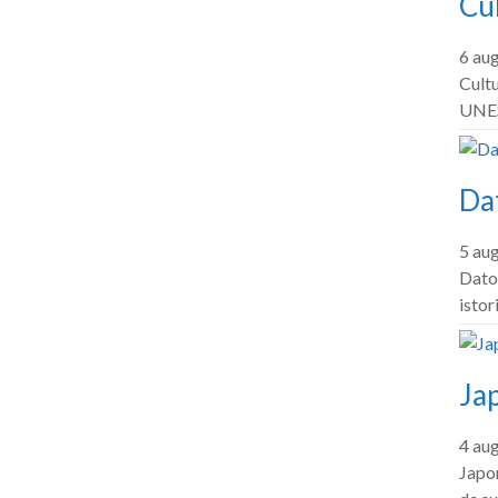
Cul
6 au
Cultu
UNES
Dat
5 au
Dator
istor
Jap
4 au
Japon