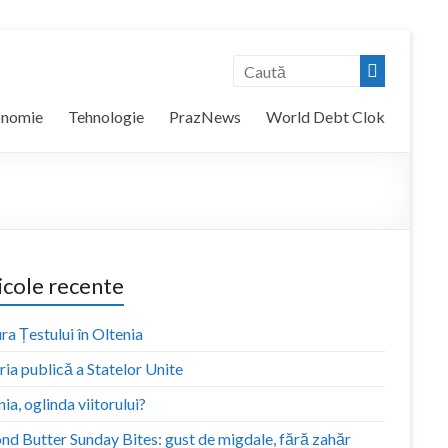
onomie
Tehnologie
PrazNews
World Debt Clok
icole recente
ra Țestului în Oltenia
ia publică a Statelor Unite
ia, oglinda viitorului?
nd Butter Sunday Bites: gust de migdale, fără zahăr