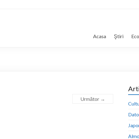
Acasa
Ştiri
Ec
Art
Următor →
Cultu
Dator
Japon
Almo