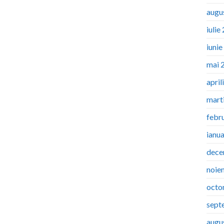
augu
iulie
iuni
mai 
april
mart
febr
ianu
dece
noie
octo
sept
augu