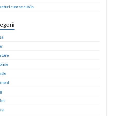
zeturi cum se cuVin
egorii
za
ar
stare
omie
atie
iment
ng
let
ica