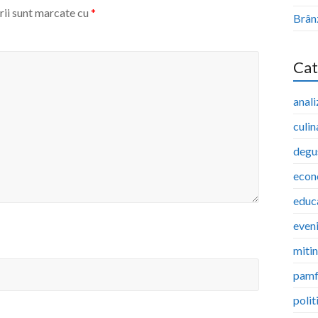
rii sunt marcate cu
*
Brân
Cat
anali
culin
degu
econ
educ
even
miti
pamf
polit