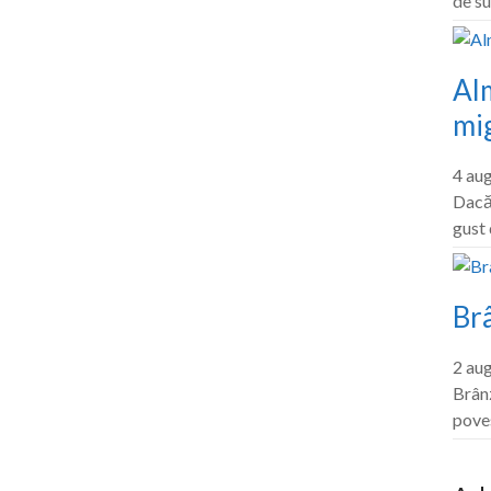
de su
Al
mig
4 au
Dacă 
gust
Br
2 au
Brânz
pove