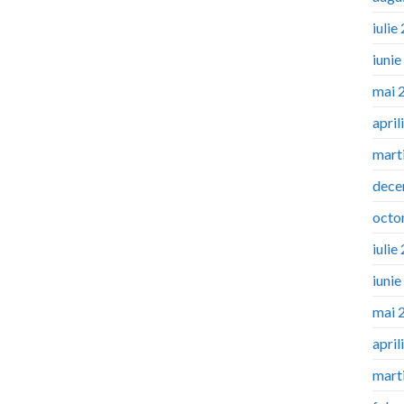
iulie
iuni
mai 
april
mart
dece
octo
iulie
iuni
mai 
april
mart