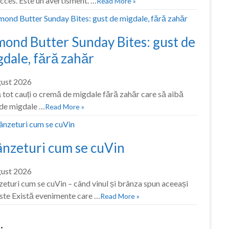
cces. Este un avertisment. …
Read More »
mond Butter Sunday Bites: gust de
dale, fără zahăr
gust 2026
tot cauți o cremă de migdale fără zahăr care să aibă
 de migdale …
Read More »
ânzeturi cum se cuVin
gust 2026
eturi cum se cuVin – când vinul și brânza spun aceeași
ste Există evenimente care …
Read More »