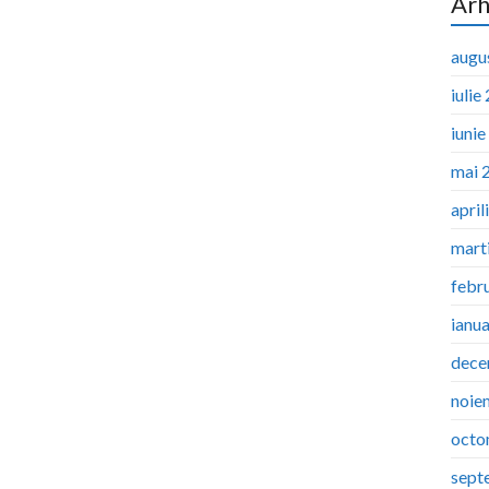
Arh
augu
iulie
iuni
mai 
april
mart
febr
ianu
dece
noie
octo
sept