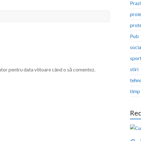
Pra
proi
prote
Pub
socia
spor
stiri
ator pentru data viitoare când o să comentez.
tehn
timp 
Rec