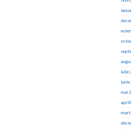
ianu
dece
noie
octo
sept
augu
iulie
iuni
mai 
april
mart
dece