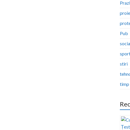
Pra
proi
prote
Pub
socia
spor
stiri
tehn
timp 
Rec