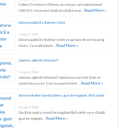
Cultura Țestului în Oltenia, un nou pas spre patrimoniul
Read More »
UNESCO. Un proiect dedicat salvării unei …
Datoria publică a Statelor Unite
5 august 2026
Datoria publică a Statelor Unite se apropie de un nou prag
Read More »
istoric. Ce arată datele …
Japonia, oglinda viitorului?
4 august 2026
Japonia, oglinda viitorului? Japonia nu mai este doar un
Read More »
model de succes. Este un avertisment. …
Almond Butter Sunday Bites: gust de migdale, fără zahăr
4 august 2026
Dacă tot cauți o cremă de migdale fără zahăr care să aibă
Read More »
gust de migdale …