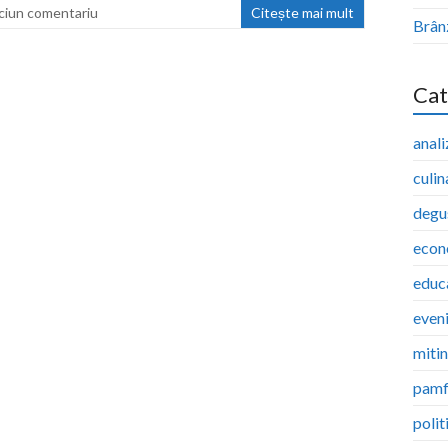
ciun comentariu
Citește mai mult
Brân
Cat
anali
culin
degu
econ
educ
even
miti
pamf
polit