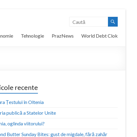
onomie
Tehnologie
PrazNews
World Debt Clok
icole recente
ra Țestului în Oltenia
ia publică a Statelor Unite
ia, oglinda viitorului?
nd Butter Sunday Bites: gust de migdale, fără zahăr