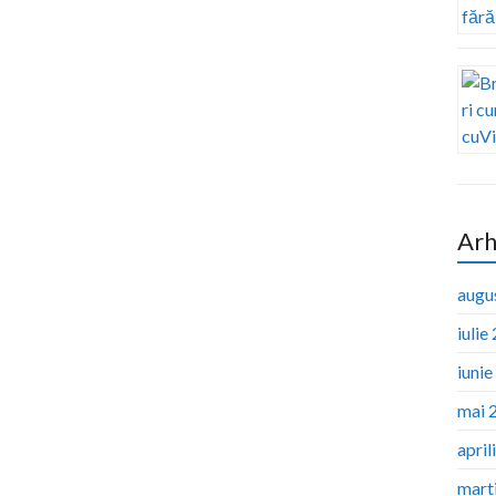
Arh
augu
iulie
iuni
mai 
april
mart