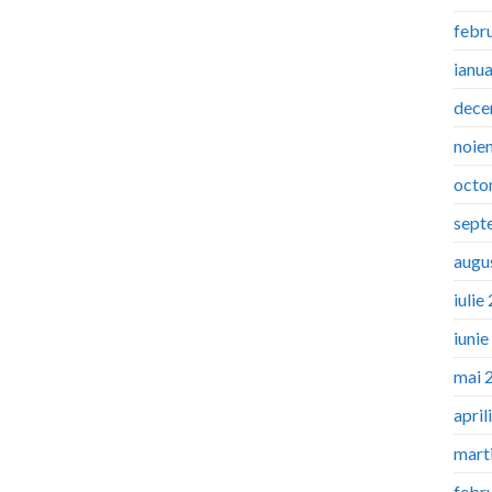
febr
ianu
dece
noie
octo
sept
augu
iulie
iuni
mai 
april
mart
febr