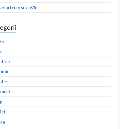
zeturi cum se cuVin
egorii
za
ar
stare
omie
atie
iment
ng
let
ica