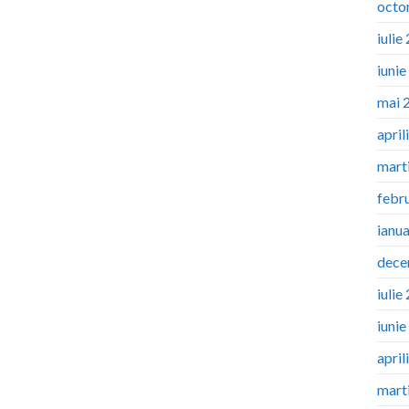
octo
iulie
iuni
mai 
april
mart
febr
ianu
dece
iulie
iuni
april
mart