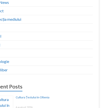
zNews
ect
cția mediului
l
t
ologie
liber
ent Posts
Cultura Țestului în Oltenia
6 august 2026