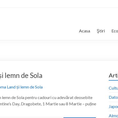
Acasa
Ştiri
Ec
i lemn de Sola
Art
Cultu
Dator
n lemn de Sola pentru cadouri cu adevărat deosebite
ntine’s Day, Dragobete, 1 Martie sau 8 Martie – puține
Japon
Almo