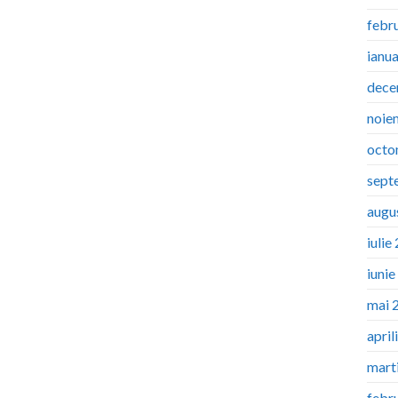
febr
ianu
dece
noie
octo
sept
augu
iulie
iuni
mai 
april
mart
febr