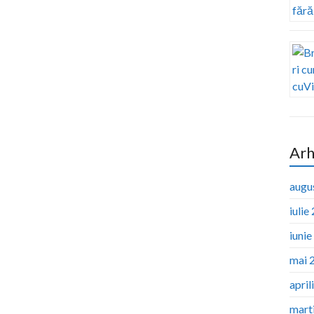
Arh
augu
iulie
iuni
mai 
april
mart