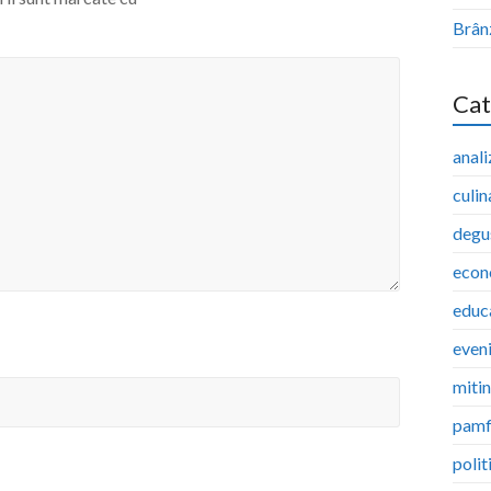
Brân
Cat
anali
culin
degu
econ
educ
even
miti
pamf
polit