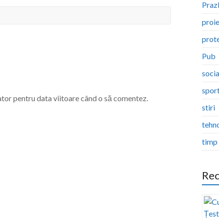
Pra
proi
prote
Pub
socia
spor
ator pentru data viitoare când o să comentez.
stiri
tehn
timp 
Rec