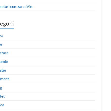
zeturi cum se cuVin
egorii
za
ar
stare
omie
atie
iment
ng
let
ica