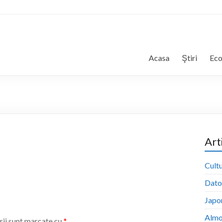
Acasa
Ştiri
Ec
Art
Cultu
Dator
Japon
Almo
rii sunt marcate cu
*