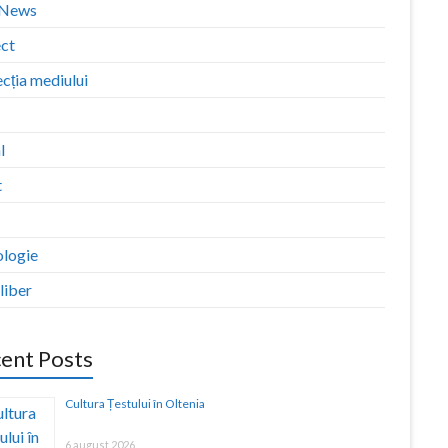
zNews
ect
cția mediului
l
t
ologie
liber
ent Posts
Cultura Țestului în Oltenia
6 august 2026