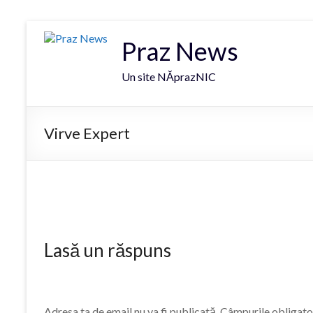
Praz News
Un site NĂprazNIC
Virve Expert
Lasă un răspuns
Adresa ta de email nu va fi publicată.
Câmpurile obligato