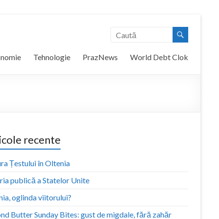
onomie
Tehnologie
PrazNews
World Debt Clok
icole recente
ra Țestului în Oltenia
ia publică a Statelor Unite
ia, oglinda viitorului?
nd Butter Sunday Bites: gust de migdale, fără zahăr