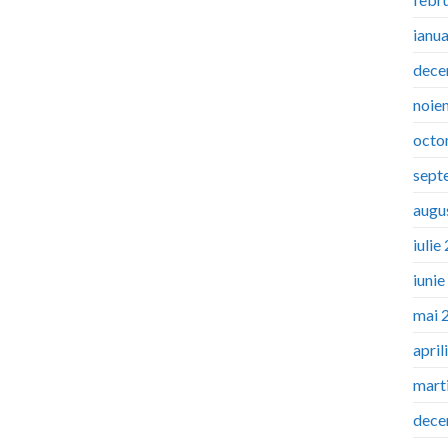
ianu
dece
noie
octo
sept
augu
iulie
iuni
mai 
april
mart
dece