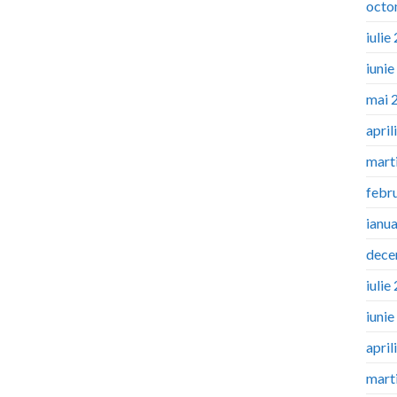
octo
iulie
iuni
mai 
april
mart
febr
ianu
dece
iulie
iuni
april
mart