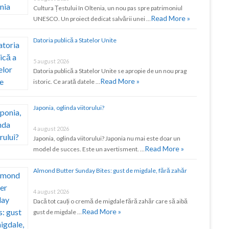
Cultura Țestului în Oltenia, un nou pas spre patrimoniul
Read More »
UNESCO. Un proiect dedicat salvării unei …
Datoria publică a Statelor Unite
5 august 2026
Datoria publică a Statelor Unite se apropie de un nou prag
Read More »
istoric. Ce arată datele …
Japonia, oglinda viitorului?
4 august 2026
Japonia, oglinda viitorului? Japonia nu mai este doar un
Read More »
model de succes. Este un avertisment. …
Almond Butter Sunday Bites: gust de migdale, fără zahăr
4 august 2026
Dacă tot cauți o cremă de migdale fără zahăr care să aibă
Read More »
gust de migdale …