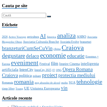
Cauta pe site
Etichete
analiza
AI
ASBO
2026
agricultura
Active Yourope
America
Asociatia
Asociatia Culturala BranArt
Asociatia Evolve
branzeturi
Bloggerilor Olteni
Craiova
branzeturiCumSeCuVin
china
economie
degustare
educatie
delaco
Erasmus +
eveniment
film
inteligenta
Festival
Inspire Cinema
Europa
Opera Romana
artificiala
IntenCity
IntenCity 2025
IT
ONG
proiect
Craiova
protectia mediului
politica
poluare
romania
tehnologie
SUA
Romanaia
stop abuzului de alcool
studiu
vin
UE
Uniunea Europeana
timp liber
Trump
Articole recente