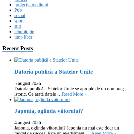
protecția mediului
Pub
social
sport
stiri
tehnologie
timp liber
Recent Posts
Datoria publică a Statelor Unite
5 august 2026
Datoria publică a Statelor Unite se apropie de un nou prag
istoric. Ce arată datele …
Read More »
Japonia, oglinda viitorului?
4 august 2026
Japonia, oglinda viitorului? Japonia nu mai este doar un
model de succes. Este un avertisment. …
Read More »