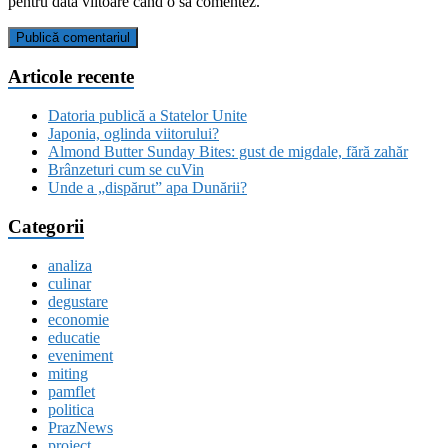
pentru data viitoare când o să comentez.
Articole recente
Datoria publică a Statelor Unite
Japonia, oglinda viitorului?
Almond Butter Sunday Bites: gust de migdale, fără zahăr
Brânzeturi cum se cuVin
Unde a „dispărut” apa Dunării?
Categorii
analiza
culinar
degustare
economie
educatie
eveniment
miting
pamflet
politica
PrazNews
proiect