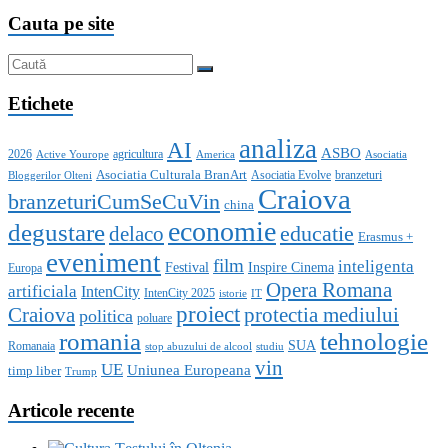
Cauta pe site
Etichete
analiza
AI
ASBO
2026
agricultura
Active Yourope
America
Asociatia
Asociatia Culturala BranArt
Asociatia Evolve
branzeturi
Bloggerilor Olteni
Craiova
branzeturiCumSeCuVin
china
economie
degustare
educatie
delaco
Erasmus +
eveniment
film
inteligenta
Festival
Inspire Cinema
Europa
Opera Romana
artificiala
IntenCity
IntenCity 2025
istorie
IT
proiect
Craiova
protectia mediului
politica
poluare
romania
tehnologie
SUA
Romanaia
stop abuzului de alcool
studiu
vin
UE
Uniunea Europeana
timp liber
Trump
Articole recente