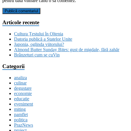
pentru data viitoare când o să comentez.
Articole recente
Cultura Țestului în Oltenia
Datoria publică a Statelor Unite
Japonia, oglinda viitorului?
Almond Butter Sunday Bites: gust de migdale, fără zahăr
Brânzeturi cum se cuVin
Categorii
analiza
culinar
degustare
economie
educatie
eveniment
miting
pamflet
politica
PrazNews
proiect