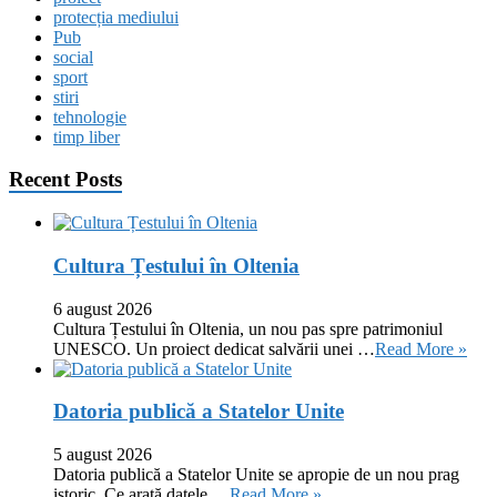
protecția mediului
Pub
social
sport
stiri
tehnologie
timp liber
Recent Posts
Cultura Țestului în Oltenia
6 august 2026
Cultura Țestului în Oltenia, un nou pas spre patrimoniul
UNESCO. Un proiect dedicat salvării unei …
Read More »
Datoria publică a Statelor Unite
5 august 2026
Datoria publică a Statelor Unite se apropie de un nou prag
istoric. Ce arată datele …
Read More »