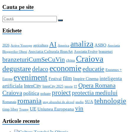
Cauta pe site
Etichete
analiza
AI
ASBO
2026
agricultura
Active Yourope
America
Asociatia
Asociatia Culturala BranArt
Asociatia Evolve
branzeturi
Bloggerilor Olteni
Craiova
branzeturiCumSeCuVin
china
economie
degustare
educatie
delaco
Erasmus +
eveniment
film
inteligenta
Festival
Inspire Cinema
Europa
Opera Romana
artificiala
IntenCity
IntenCity 2025
istorie
IT
proiect
Craiova
protectia mediului
politica
poluare
romania
tehnologie
SUA
Romanaia
stop abuzului de alcool
studiu
vin
UE
Uniunea Europeana
timp liber
Trump
Articole recente