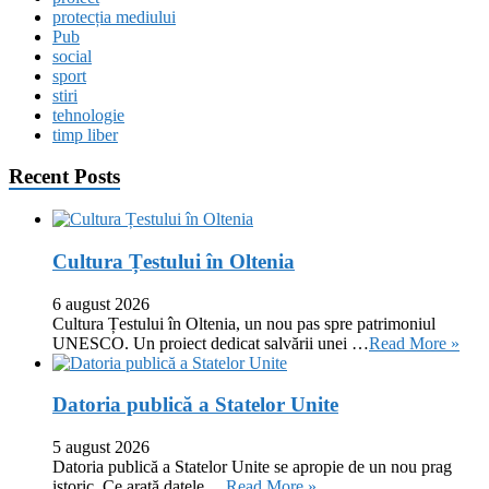
protecția mediului
Pub
social
sport
stiri
tehnologie
timp liber
Recent Posts
Cultura Țestului în Oltenia
6 august 2026
Cultura Țestului în Oltenia, un nou pas spre patrimoniul
UNESCO. Un proiect dedicat salvării unei …
Read More »
Datoria publică a Statelor Unite
5 august 2026
Datoria publică a Statelor Unite se apropie de un nou prag
istoric. Ce arată datele …
Read More »