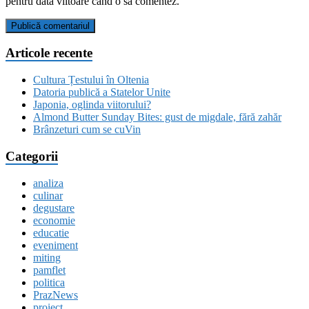
pentru data viitoare când o să comentez.
Articole recente
Cultura Țestului în Oltenia
Datoria publică a Statelor Unite
Japonia, oglinda viitorului?
Almond Butter Sunday Bites: gust de migdale, fără zahăr
Brânzeturi cum se cuVin
Categorii
analiza
culinar
degustare
economie
educatie
eveniment
miting
pamflet
politica
PrazNews
proiect