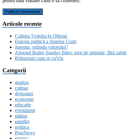
pentru data viitoare când o să comentez.
Articole recente
Cultura Țestului în Oltenia
Datoria publică a Statelor Unite
Japonia, oglinda viitorului?
Almond Butter Sunday Bites: gust de migdale, fără zahăr
Brânzeturi cum se cuVin
Categorii
analiza
culinar
degustare
economie
educatie
eveniment
miting
pamflet
politica
PrazNews
proiect