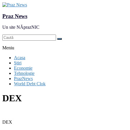
Praz News
Un site NĂprazNIC
Meniu
Acasa
Ştiri
Economie
Tehnologie
PrazNews
World Debt Clok
DEX
DEX