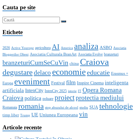
Cauta pe site
Etichete
analiza
AI
ASBO
2026
agricultura
Active Yourope
America
Asociatia
Asociatia Culturala BranArt
Asociatia Evolve
branzeturi
Bloggerilor Olteni
Craiova
branzeturiCumSeCuVin
china
economie
degustare
educatie
delaco
Erasmus +
eveniment
film
inteligenta
Festival
Inspire Cinema
Europa
Opera Romana
artificiala
IntenCity
IntenCity 2025
istorie
IT
proiect
Craiova
protectia mediului
politica
poluare
romania
tehnologie
SUA
Romanaia
stop abuzului de alcool
studiu
vin
UE
Uniunea Europeana
timp liber
Trump
Articole recente