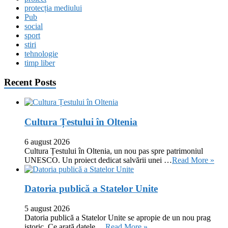
protecția mediului
Pub
social
sport
stiri
tehnologie
timp liber
Recent Posts
Cultura Țestului în Oltenia
6 august 2026
Cultura Țestului în Oltenia, un nou pas spre patrimoniul
UNESCO. Un proiect dedicat salvării unei …
Read More »
Datoria publică a Statelor Unite
5 august 2026
Datoria publică a Statelor Unite se apropie de un nou prag
istoric. Ce arată datele …
Read More »